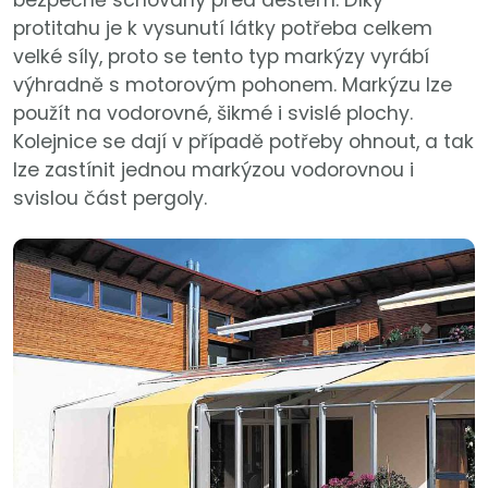
bezpečně schovaný před deštěm. Díky
protitahu je k vysunutí látky potřeba celkem
velké síly, proto se tento typ markýzy vyrábí
výhradně s motorovým pohonem. Markýzu lze
použít na vodorovné, šikmé i svislé plochy.
Kolejnice se dají v případě potřeby ohnout, a tak
lze zastínit jednou markýzou vodorovnou i
svislou část pergoly.