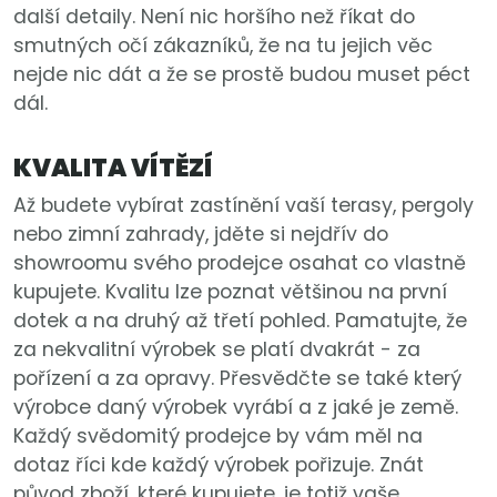
další detaily. Není nic horšího než říkat do
smutných očí zákazníků, že na tu jejich věc
nejde nic dát a že se prostě budou muset péct
dál.
KVALITA VÍTĚZÍ
Až budete vybírat zastínění vaší terasy, pergoly
nebo zimní zahrady, jděte si nejdřív do
showroomu svého prodejce osahat co vlastně
kupujete. Kvalitu lze poznat většinou na první
dotek a na druhý až třetí pohled. Pamatujte, že
za nekvalitní výrobek se platí dvakrát - za
pořízení a za opravy. Přesvědčte se také který
výrobce daný výrobek vyrábí a z jaké je země.
Každý svědomitý prodejce by vám měl na
dotaz říci kde každý výrobek pořizuje. Znát
původ zboží, které kupujete, je totiž vaše