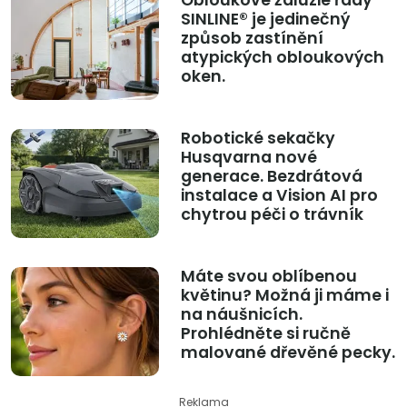
SINLINE® je jedinečný
způsob zastínění
atypických obloukových
oken.
Robotické sekačky
Husqvarna nové
generace. Bezdrátová
instalace a Vision AI pro
chytrou péči o trávník
Máte svou oblíbenou
květinu? Možná ji máme i
na náušnicích.
Prohlédněte si ručně
malované dřevěné pecky.
Reklama