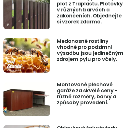
plot z Traplastu. Plotovky
v různých barvách a
zakončeních. Objednejte
si vzorek zdarma.
Medonosné rostliny
vhodné pro podzimní
výsadbu jsou jedinečným
zdrojem pylu pro včely.
Montované plechové
garáže za skvělé ceny -
různé rozměry, barvy a
způsoby provedení.
Obloukové žaluzie řady