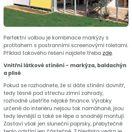
Perfektní volbou je kombinace markýzy s
protitahem s postranními screenovými roletami.
Příklad takového řešení najdete třeba
zde
.
Vnitřní látkové stínění - markýza, baldachýn
a plisé
Pokud se rozhodnete, že si dáte stínění dovnitř,
tedy těsně pod střechu zimní zahrady,
rozhodně ušetříte nějaké finance. Výrobky
určené do interiéru nejsou tak namáhané, jsou
tedy levnější a také se lépe a snadněji montují.
Zastaví však jen sluneční paprsky, přebytečné
teplo odstíní jen částečně. Z hlediska vedra je