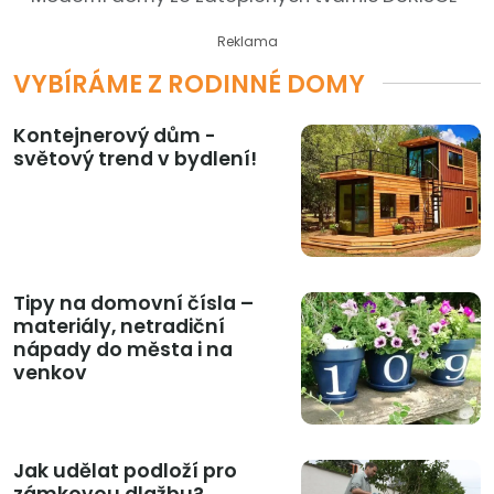
Reklama
VYBÍRÁME Z RODINNÉ DOMY
Kontejnerový dům -
světový trend v bydlení!
Tipy na domovní čísla –
materiály, netradiční
nápady do města i na
venkov
Jak udělat podloží pro
zámkovou dlažbu?