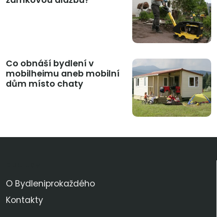
Co obnáší bydlení v
mobilheimu aneb mobilní
dům místo chaty
KDO JSME
O Bydleniprokaždého
Kontakty