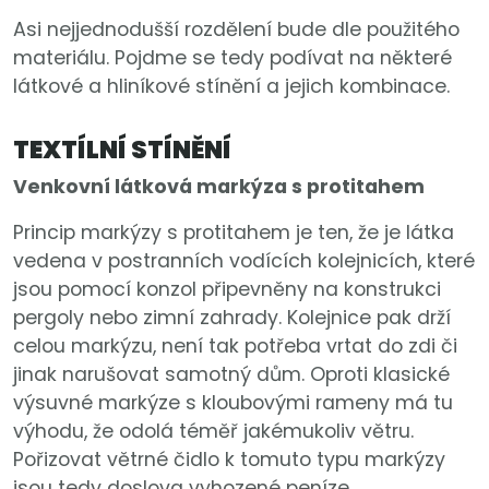
Asi nejjednodušší rozdělení bude dle použitého
materiálu. Pojdme se tedy podívat na některé
látkové a hliníkové stínění a jejich kombinace.
TEXTÍLNÍ STÍNĚNÍ
Venkovní látková markýza s protitahem
Princip markýzy s protitahem je ten, že je látka
vedena v postranních vodících kolejnicích, které
jsou pomocí konzol připevněny na konstrukci
pergoly nebo zimní zahrady. Kolejnice pak drží
celou markýzu, není tak potřeba vrtat do zdi či
jinak narušovat samotný dům. Oproti klasické
výsuvné markýze s kloubovými rameny má tu
výhodu, že odolá téměř jakémukoliv větru.
Pořizovat větrné čidlo k tomuto typu markýzy
jsou tedy doslova vyhozené peníze.