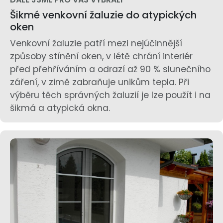
Šikmé venkovní žaluzie do atypických
oken
Venkovní žaluzie patří mezi nejúčinnější
způsoby stínění oken, v létě chrání interiér
před přehříváním a odrazí až 90 % slunečního
záření, v zimě zabraňuje unikům tepla. Při
výběru těch správných žaluzií je lze použít i na
šikmá a atypická okna.