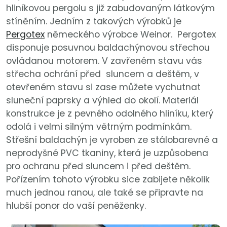
hliníkovou pergolu s již zabudovaným látkovým
stíněním. Jedním z takových výrobků je
Pergotex
německého výrobce Weinor. Pergotex
disponuje posuvnou baldachýnovou střechou
ovládanou motorem. V zavřeném stavu vás
střecha ochrání před sluncem a deštěm, v
otevřeném stavu si zase můžete vychutnat
sluneční paprsky a výhled do okolí. Materiál
konstrukce je z pevného odolného hliníku, který
odolá i velmi silným větrným podmínkám.
Střešní baldachýn je vyroben ze stálobarevné a
neprodyšné PVC tkaniny, která je uzpůsobena
pro ochranu před sluncem i před deštěm.
Pořízením tohoto výrobku sice zabijete několik
much jednou ranou, ale také se připravte na
hlubší ponor do vaší peněženky.