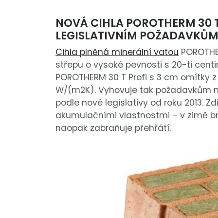
NOVÁ CIHLA POROTHERM 30 
LEGISLATIVNÍM POŽADAVKŮ
Cihla plněná minerální vatou
POROTHER
střepu o vysoké pevnosti s 20-ti centi
POROTHERM 30 T Profi s 3 cm omítky z 
W/(m2K). Vyhovuje tak požadavkům 
podle nové legislativy od roku 2013. Zd
akumulačními vlastnostmi – v zimě b
naopak zabraňuje přehřátí.