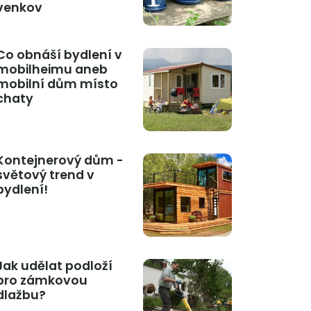
venkov
Co obnáší bydlení v
mobilheimu aneb
mobilní dům místo
chaty
Kontejnerový dům -
světový trend v
bydlení!
Jak udělat podloží
pro zámkovou
dlažbu?