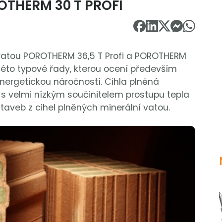
THERM 30 T PROFI
 vatou POROTHERM 36,5 T Profi a POROTHERM
a této typové řady, kterou ocení především
nergetickou náročností. Cihla plněná
 s velmi nízkým součinitelem prostupu tepla
 staveb z cihel plněných minerální vatou.