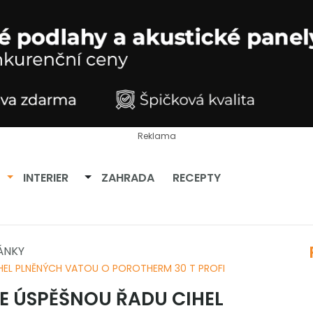
Reklama
Přepnout dropdown
Přepnout dropdown
INTERIER
ZAHRADA
RECEPTY
ÁNKY
HEL PLNĚNÝCH VATOU O POROTHERM 30 T PROFI
E ÚSPĚŠNOU ŘADU CIHEL