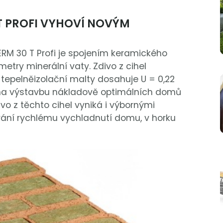
T PROFI VYHOVÍ NOVÝM
M
M 30 T Profi je spojením keramického
metry minerální vaty. Zdivo z cihel
tepelněizolační malty dosahuje U = 0,22
na výstavbu nákladově optimálních domů
ivo z těchto cihel vyniká i výbornými
rání rychlému vychladnutí domu, v horku