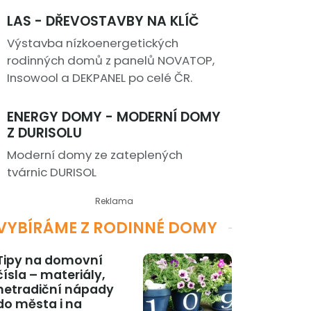
LAS - DŘEVOSTAVBY NA KLÍČ
Výstavba nízkoenergetických
rodinných domů z panelů NOVATOP,
Insowool a DEKPANEL po celé ČR.
ENERGY DOMY - MODERNÍ DOMY
Z DURISOLU
Moderní domy ze zateplených
tvárnic DURISOL
Reklama
VYBÍRÁME Z RODINNÉ DOMY
Tipy na domovní
čísla – materiály,
netradiční nápady
do města i na