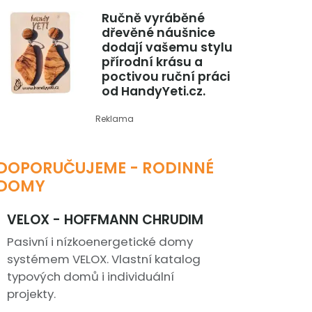
Ručně vyráběné
dřevěné náušnice
dodají vašemu stylu
přírodní krásu a
poctivou ruční práci
od HandyYeti.cz.
Reklama
DOPORUČUJEME - RODINNÉ
DOMY
VELOX - HOFFMANN CHRUDIM
Pasivní i nízkoenergetické domy
systémem VELOX. Vlastní katalog
typových domů i individuální
projekty.