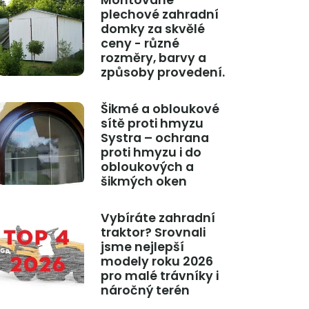
Montované
plechové zahradní
domky za skvělé
ceny - různé
rozměry, barvy a
způsoby provedení.
Šikmé a obloukové
sítě proti hmyzu
Systra – ochrana
proti hmyzu i do
obloukových a
šikmých oken
Vybíráte zahradní
traktor? Srovnali
jsme nejlepší
modely roku 2026
pro malé trávníky i
náročný terén