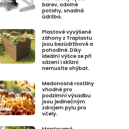
barev, odolné
potahy, snadná
údržba.
Plastové vyvýšené
záhony z Traplastu
jsou bezúdržbové a
pohodlné. Díky
ideální výšce se při
sázení i sklizni
nemusíte ohýbat.
Medonosné rostliny
vhodné pro
podzimní výsadbu
jsou jedinečným
zdrojem pylu pro
včely.