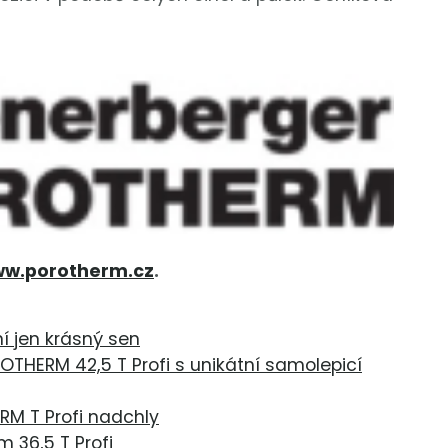
ww.porotherm.cz
.
í jen krásný sen
OTHERM 42,5 T Profi s unikátní samolepicí
RM T Profi nadchly
 36,5 T Profi