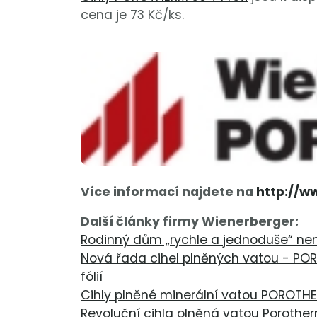
cena je 73 Kč/ks.
Více informací najdete na
http://w
Další články firmy Wienerberger:
Rodinný dům „rychle a jednoduše“ nen
Nová řada cihel plněných vatou - POR
fólií
Cihly plněné minerální vatou POROTHE
Revoluční cihla plněná vatou Porotherm