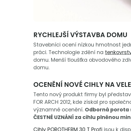
RYCHLEJŠÍ VÝSTAVBA DOMU
Stavebníci ocení nízkou hmotnost jedno
práci. Technologie zdění na
tenkovrst
domu. Menší tloušťka obvodového zdiv
domu.
OCENĚNÍ NOVÉ CIHLY NA VEL
Tento nový produkt firmy byl předsta
FOR ARCH 2012, kde získal pro společn
významné ocenění.
Odborná porota s
ČESTNÉ UZNÁNÍ za cihlu plněnou min
Cihly POROTHERM 30 T Profi
jsou k disp