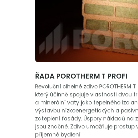
ŘADA POROTHERM T PROFI
Revoluční cihelné zdivo POROTHERM T 
který účinně spojuje vlastnosti dvou t
a minerální vaty jako tepelného izola
výstavbu nízkoenergetických a pasiv
zateplení fasády. Úspory nákladů na
jsou značné. Zdivo umožňuje prostup v
příjemné bydlení.