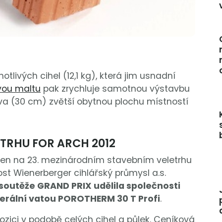
tlivých cihel (12,1 kg), která jim usnadní
vou maltu
pak zrychluje samotnou výstavbu
a (30 cm) zvětší obytnou plochu místností
ETRHU FOR ARCH 2012
ven na 23. mezinárodním stavebním veletrhu
ost Wienerberger cihlářský průmysl a.s.
outěže GRAND PRIX udělila společnosti
erální vatou POROTHERM 30 T Profi
.
ozici v podobě celých cihel a půlek. Ceníková