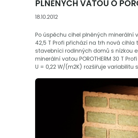
PLNĚNÝCH VATOU O PORO
18.10.2012
Po úspěchu cihel plněných minerální
42,5 T Profi přichází na trh nová cihl
stavebníci rodinných domů s nízkou e
minerální vatou POROTHERM 30 T Profi
U = 0,22 W/(m2K) rozšiřuje variabilitu