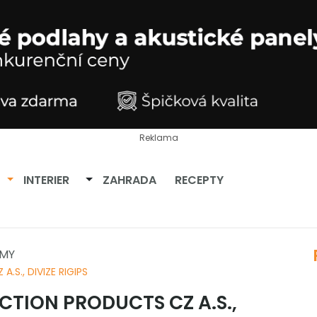
Reklama
Přepnout dropdown
Přepnout dropdown
INTERIER
ZAHRADA
RECEPTY
RMY
S., DIVIZE RIGIPS
TION PRODUCTS CZ A.S.,