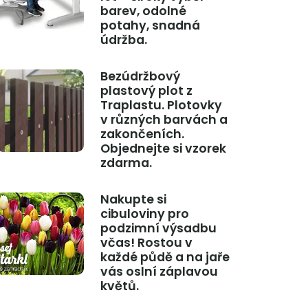
barev, odolné
potahy, snadná
údržba.
Bezúdržbový
plastový plot z
Traplastu. Plotovky
v různých barvách a
zakončeních.
Objednejte si vzorek
zdarma.
Nakupte si
cibuloviny pro
podzimní výsadbu
včas! Rostou v
každé půdě a na jaře
vás oslní záplavou
květů.