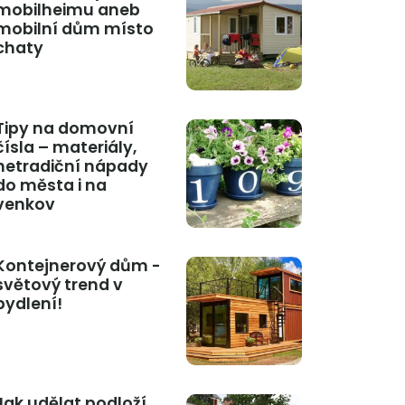
mobilheimu aneb
mobilní dům místo
chaty
Tipy na domovní
čísla – materiály,
netradiční nápady
do města i na
venkov
Kontejnerový dům -
světový trend v
bydlení!
Jak udělat podloží