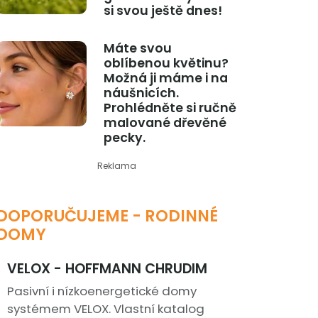
si svou ještě dnes!
Máte svou
oblíbenou květinu?
Možná ji máme i na
náušnicích.
Prohlédněte si ručně
malované dřevěné
pecky.
Reklama
DOPORUČUJEME - RODINNÉ
DOMY
VELOX - HOFFMANN CHRUDIM
Pasivní i nízkoenergetické domy
systémem VELOX. Vlastní katalog