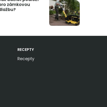
pro zámkovou
dlažbu?
RECEPTY
Recepty