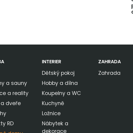
BA
INTERIER
ZAHRADA
Dětský pokoj
Zahrada
ny a sauny
Hobby a dílna
ce a reality
Koupelny a WC
 a dveře
Kuchyně
ahy
Ložnice
kty RD
Nábytek a
dekorace