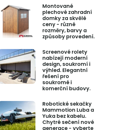
Montované
plechové zahradní
domky za skvělé
ceny - různé
rozměry, barvy a
způsoby provedení.
Screenové rolety
nabízejí moderní
design, soukromí i
výhled. Elegantní
řešení pro
soukromé i
komerční budovy.
Robotické sekačky
Mammotion Luba a
Yuka bez kabelu.
Chytré sečení nové
generace - vyberte