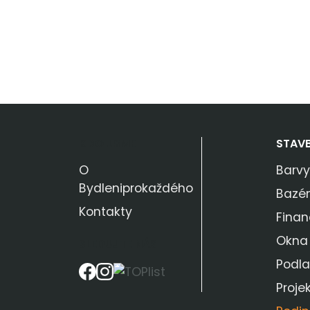
KDO JSME
STAV
O
Barvy
Bydleniprokaždého
Bazé
Kontakty
Finan
Okna
SLEDUJTE NÁS
Podl
Proje