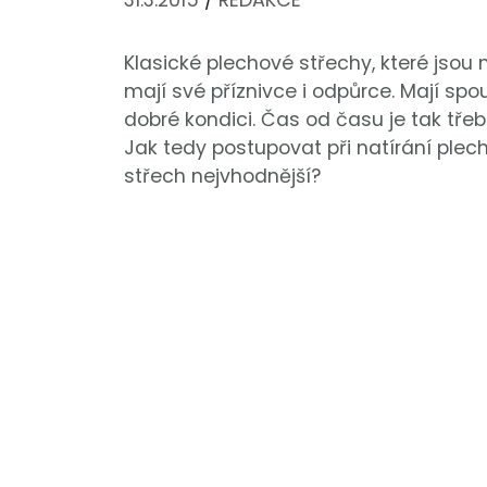
31.3.2015
/
REDAKCE
Klasické plechové střechy, které jsou 
mají své příznivce i odpůrce. Mají sp
dobré kondici. Čas od času je tak tře
Jak tedy postupovat při natírání plec
střech nejvhodnější?