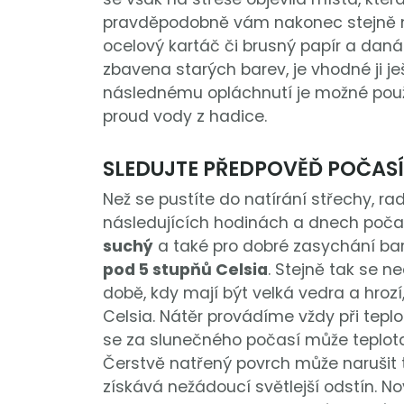
pravděpodobně vám nakonec stejně ne
ocelový kartáč či brusný papír a daná 
zbavena starých barev, je vhodné ji j
následnému opláchnutí je možné použít
proud vody z hadice.
SLEDUJTE PŘEDPOVĚĎ POČASÍ
Než se pustíte do natírání střechy, radě
následujících hodinách a dnech počas
suchý
a také pro dobré zasychání bar
pod 5 stupňů Celsia
. Stejně tak se n
době, kdy mají být velká vedra a hrozí
Celsia. Nátěr provádíme vždy při tepl
se za slunečného počasí může teplota k
Čerstvě natřený povrch může narušit ta
získává nežádoucí světlejší odstín. No