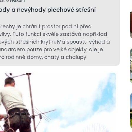
ÁS VYBRALI
ody a nevýhody plechové střešní
řechy je chránit prostor pod ní před
livy. Tuto funkci skvěle zastává například
ových střešních krytin. Má spoustu výhod a
andardem pouze pro velké objekty, ale je
ro rodinné domy, chaty a chalupy.