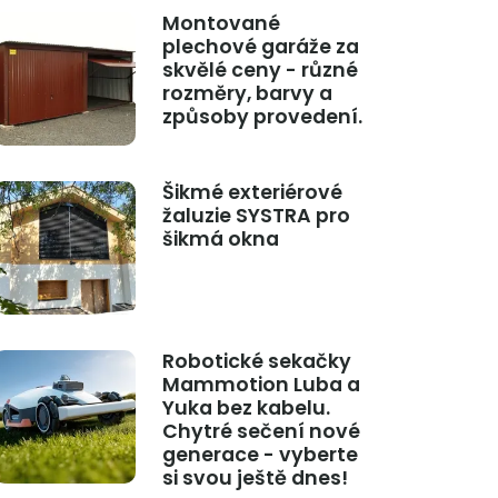
Montované
plechové garáže za
skvělé ceny - různé
rozměry, barvy a
způsoby provedení.
Šikmé exteriérové
žaluzie SYSTRA pro
šikmá okna
Robotické sekačky
Mammotion Luba a
Yuka bez kabelu.
Chytré sečení nové
generace - vyberte
si svou ještě dnes!