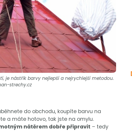
je nástřik barvy nejlepší a nejrychlejší metodou.
nan-strechy.cz
e zaběhnete do obchodu, koupíte barvu na
ete a máte hotovo, tak jste na omylu.
amotným nátěrem dobře připravit
– tedy