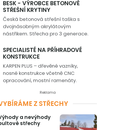
BESK - VÝROBCE BETONOVÉ
STŘEŠNÍ KRYTINY
Česká betonová střešní taška s
dvojnásobným akrylátovým
nástřikem. Střecha pro 3 generace.
SPECIALISTÉ NA PŘÍHRADOVÉ
KONSTRUKCE
KARPEN PLUS – dřevěné vazníky,
nosné konstrukce včetně CNC
opracování, mostní ramenáty.
Reklama
VYBÍRÁME Z STŘECHY
Výhody a nevýhody
pultové střechy