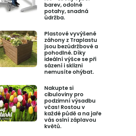
barev, odolné
potahy, snadná
údržba.
Plastové vyvýšené
záhony z Traplastu
jsou bezúdržbové a
pohodlné. Díky
ideální výšce se při
sázení i sklizni
nemusíte ohýbat.
Nakupte si
cibuloviny pro
podzimní výsadbu
včas! Rostou v
každé půdě a na jaře
vás oslní záplavou
květů.