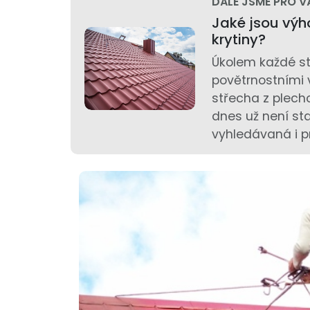
DÁLE JSME PRO V
Jaké jsou výh
krytiny?
Úkolem každé st
povětrnostními v
střecha z plech
dnes už není st
vyhledávaná i p