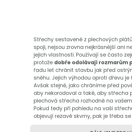
Střechy sestavené z plechových plátů
spoji, nejsou zrovna nejkrásnější ani ne
jejich vlastnosti. Používají se často
protože
dobře odolávají rozmarům p
řadu let chránit stavbu jak před os
sněhu. Jejich výhodou oproti dřevu je f
Avšak stejně, jako chráníme před pově
aby nekorodoval a také, aby střecha p
plechová střecha rozhodně na vašem
Pokud tedy při pohledu na vaši střec
objevují rezavé skvrny, pak je třeba s