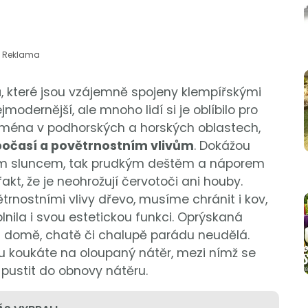
Reklama
, které jsou vzájemně spojeny klempířskými
jmodernější, ale mnoho lidí si je oblíbilo pro
 zejména v podhorských a horských oblastech,
očasí a povětrnostním vlivům
. Dokážou
trým sluncem, tak prudkým deštěm a náporem
akt, že je neohrožují červotoči ani houby.
trnostními vlivy dřevo, musíme chránit i kov,
lnila i svou estetickou funkci. Oprýskaná
 domě, chatě či chalupě parádu neudělá.
hu koukáte na oloupaný nátěr, mezi nímž se
e pustit do obnovy nátěru.