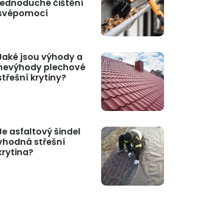
jednoduché čištění
svépomocí
Jaké jsou výhody a
nevýhody plechové
střešní krytiny?
Je asfaltový šindel
vhodná střešní
krytina?