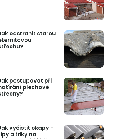
Jak odstranit starou
eternitovou
střechu?
Jak postupovat při
natírání plechové
střechy?
Jak vyčistit okapy -
tipy a triky na