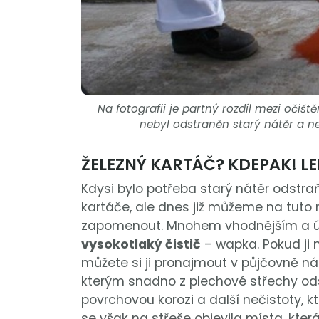
Na fotografii je partný rozdíl mezi očišt
nebyl odstraněn starý nátěr a ne
ŽELEZNÝ KARTÁČ? KDEPAK! LE
Kdysi bylo potřeba starý nátěr odstr
kartáče, ale dnes již můžeme na tut
zapomenout. Mnohem vhodnějším a ú
vysokotlaký čistič
– wapka. Pokud ji 
můžete si ji pronajmout v půjčovně ná
kterým snadno z plechové střechy ods
povrchovou korozi a další nečistoty, kt
se však na střeše objevila místa, kte