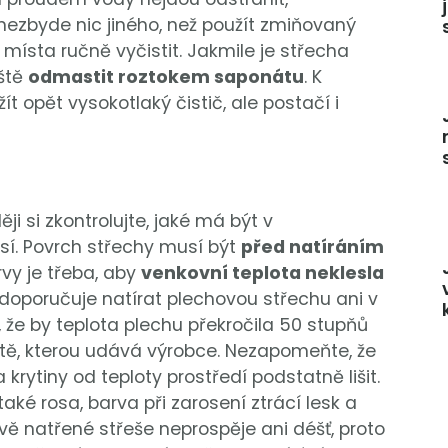
zbyde nic jiného, než použít zmiňovaný
místa ručně vyčistit. Jakmile je střecha
eště
odmastit roztokem saponátu
. K
 opět vysokotlaký čistič, ale postačí i
ji si zkontrolujte, jaké má být v
í. Povrch střechy musí být
před natíráním
vy je třeba, aby
venkovní teplota neklesla
edoporučuje natírat plechovou střechu ani v
, že by teplota plechu překročila 50 stupňů
otě, kterou udává výrobce. Nezapomeňte, že
rytiny od teploty prostředí podstatně lišit.
ké rosa, barva při zarosení ztrácí lesk a
vě natřené střeše neprospěje ani déšť, proto