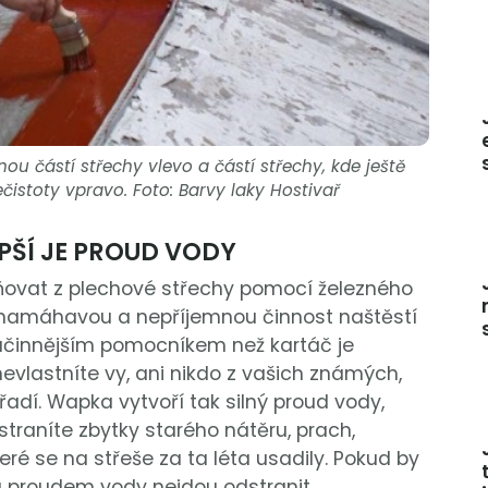
ěnou částí střechy vlevo a částí střechy, kde ještě
čistoty vpravo. Foto: Barvy laky Hostivař
PŠÍ JE PROUD VODY
aňovat z plechové střechy pomocí železného
o namáhavou a nepříjemnou činnost naštěstí
činnějším pomocníkem než kartáč je
nevlastníte vy, ani nikdo z vašich známých,
řadí. Wapka vytvoří tak silný proud vody,
traníte zbytky starého nátěru, prach,
eré se na střeše za ta léta usadily. Pokud by
rá proudem vody nejdou odstranit,