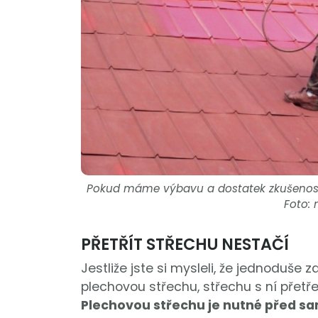
Pokud máme výbavu a dostatek zkušeností, 
Foto: 
PŘETŘÍT STŘECHU NESTAČÍ
Jestliže jste si mysleli, že jednoduš
plechovou střechu, střechu s ní přetř
Plechovou střechu je nutné před s