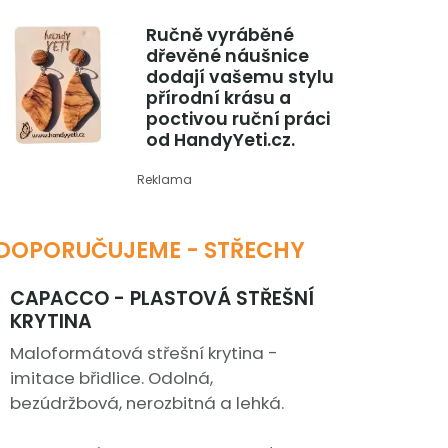
Ručně vyráběné
dřevěné náušnice
dodají vašemu stylu
přírodní krásu a
poctivou ruční práci
od HandyYeti.cz.
Reklama
DOPORUČUJEME - STŘECHY
CAPACCO - PLASTOVÁ STŘEŠNÍ
KRYTINA
Maloformátová střešní krytina -
imitace břidlice. Odolná,
bezúdržbová, nerozbitná a lehká.