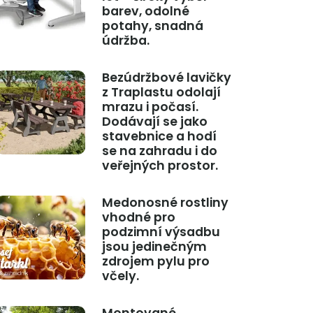
barev, odolné
potahy, snadná
údržba.
Bezúdržbové lavičky
z Traplastu odolají
mrazu i počasí.
Dodávají se jako
stavebnice a hodí
se na zahradu i do
veřejných prostor.
Medonosné rostliny
vhodné pro
podzimní výsadbu
jsou jedinečným
zdrojem pylu pro
včely.