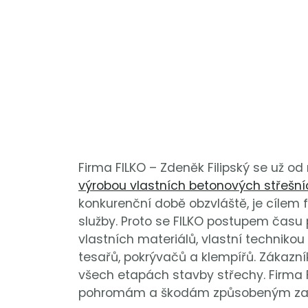
Firma FILKO – Zdeněk Filipský se už o
výrobou vlastních betonových střešní
konkurenční době obzvláště, je cílem 
služby. Proto se FILKO postupem času 
vlastních materiálů, vlastní techniko
tesařů, pokrývačů a klempířů. Zákazní
všech etapách stavby střechy. Firma FI
pohromám a škodám způsobeným zat