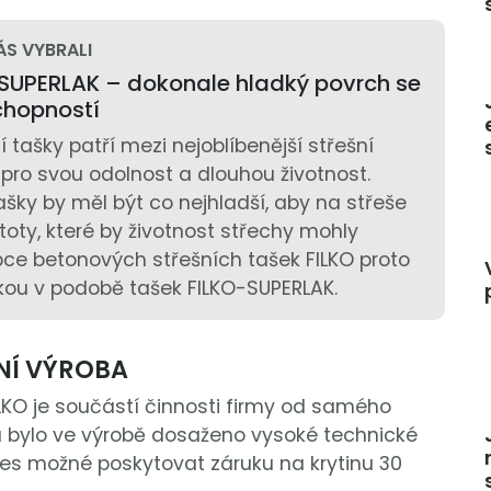
ÁS VYBRALI
-SUPERLAK – dokonale hladký povrch se
chopností
 tašky patří mezi nejoblíbenější střešní
 pro svou odolnost a dlouhou životnost.
ašky by měl být co nejhladší, aby na střeše
toty, které by životnost střechy mohly
bce betonových střešních tašek FILKO proto
nkou v podobě tašek FILKO-SUPERLAK.
TNÍ VÝROBA
LKO je součástí činnosti firmy od samého
u bylo ve výrobě dosaženo vysoké technické
nes možné poskytovat záruku na krytinu 30