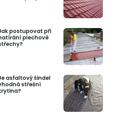
Jak postupovat při
natírání plechové
střechy?
Je asfaltový šindel
vhodná střešní
krytina?