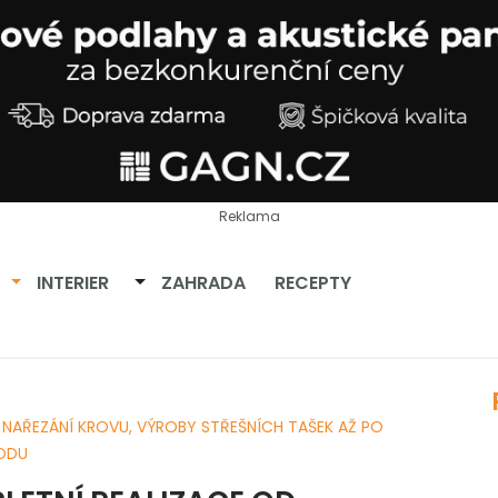
Reklama
Přepnout dropdown
Přepnout dropdown
INTERIER
ZAHRADA
RECEPTY
 NAŘEZÁNÍ KROVU, VÝROBY STŘEŠNÍCH TAŠEK AŽ PO
VODU