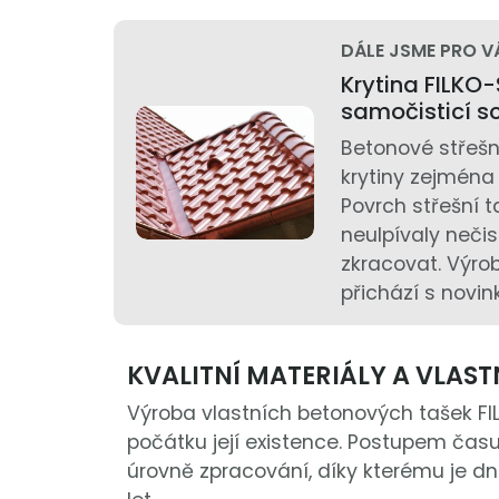
DÁLE JSME PRO V
Krytina FILKO
samočisticí s
Betonové střešní
krytiny zejména
Povrch střešní t
neulpívaly nečis
zkracovat. Výro
přichází s novi
KVALITNÍ MATERIÁLY A VLAS
Výroba vlastních betonových tašek FI
počátku její existence. Postupem čas
úrovně zpracování, díky kterému je d