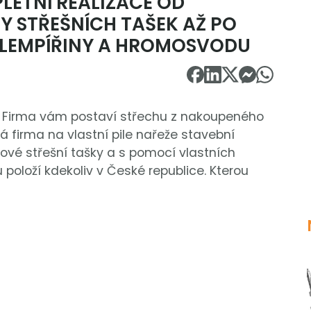
LETNÍ REALIZACE OD
Y STŘEŠNÍCH TAŠEK AŽ PO
KLEMPÍŘINY A HROMOSVODU
. Firma vám postaví střechu z nakoupeného
á firma na vlastní pile nařeže stavební
nové střešní tašky a s pomocí vlastních
loží kdekoliv v České republice. Kterou