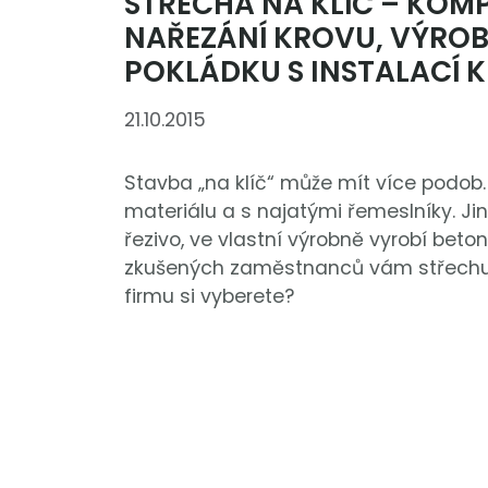
STŘECHA NA KLÍČ – KOMP
NAŘEZÁNÍ KROVU, VÝROB
POKLÁDKU S INSTALACÍ 
21.10.2015
Stavba „na klíč“ může mít více podob
materiálu a s najatými řemeslníky. Jin
řezivo, ve vlastní výrobně vyrobí beto
zkušených zaměstnanců vám střechu po
firmu si vyberete?