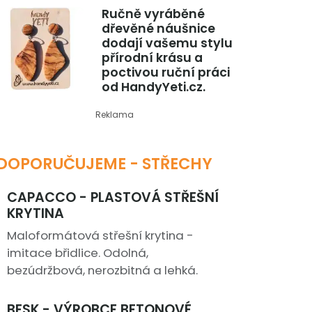
Ručně vyráběné
dřevěné náušnice
dodají vašemu stylu
přírodní krásu a
poctivou ruční práci
od HandyYeti.cz.
Reklama
DOPORUČUJEME - STŘECHY
CAPACCO - PLASTOVÁ STŘEŠNÍ
KRYTINA
Maloformátová střešní krytina -
imitace břidlice. Odolná,
bezúdržbová, nerozbitná a lehká.
BESK - VÝROBCE BETONOVÉ