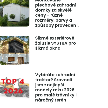
Montované
plechové zahradní
domky za skvělé
ceny - různé
rozměry, barvy a
způsoby provedení.
Šikmé exteriérové
žaluzie SYSTRA pro
šikmá okna
Vybíráte zahradní
traktor? Srovnali
jsme nejlepší
modely roku 2026
pro malé trávníky i
náročný terén