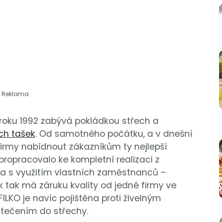
Reklama
d roku 1992 zabývá pokládkou střech a
ch tašek
. Od samotného počátku, a v dnešní
firmy nabídnout zákazníkům ty nejlepší
propracovalo ke kompletní realizaci z
u a s využitím vlastních zaměstnanců –
k tak má záruku kvality od jedné firmy ve
LKO je navíc pojištěna proti živelným
ečením do střechy.