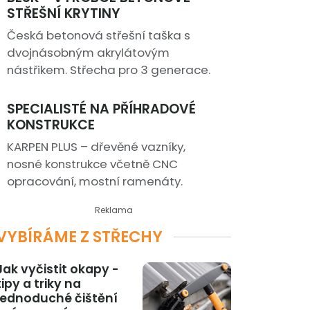
STŘEŠNÍ KRYTINY
Česká betonová střešní taška s
dvojnásobným akrylátovým
nástřikem. Střecha pro 3 generace.
SPECIALISTÉ NA PŘÍHRADOVÉ
KONSTRUKCE
KARPEN PLUS – dřevěné vazníky,
nosné konstrukce včetně CNC
opracování, mostní ramenáty.
Reklama
VYBÍRÁME Z STŘECHY
Jak vyčistit okapy -
tipy a triky na
jednoduché čištění