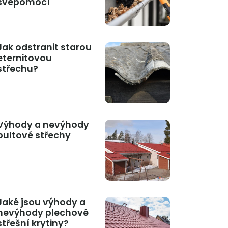
svépomocí
Jak odstranit starou
eternitovou
střechu?
Výhody a nevýhody
pultové střechy
Jaké jsou výhody a
nevýhody plechové
střešní krytiny?