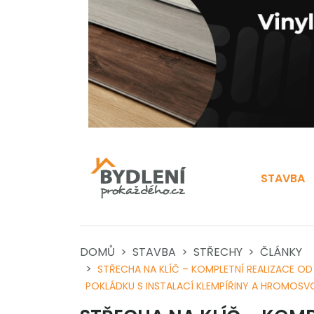
STAVBA
DOMŮ
STAVBA
STŘECHY
ČLÁNKY
STŘECHA NA KLÍČ – KOMPLETNÍ REALIZACE OD
POKLÁDKU S INSTALACÍ KLEMPÍŘINY A HROMOS