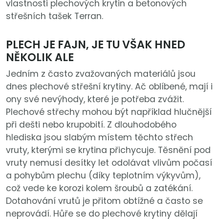
vlastnosti plechových krytin a betonových
střešních tašek Terran.
PLECH JE FAJN, JE TU VŠAK HNED
NĚKOLIK ALE
Jedním z často zvažovaných materiálů jsou
dnes plechové střešní krytiny. Ač oblíbené, mají i
ony své nevýhody, které je potřeba zvážit.
Plechové střechy mohou být například hlučnější
při dešti nebo krupobití. Z dlouhodobého
hlediska jsou slabým místem těchto střech
vruty, kterými se krytina přichycuje. Těsnění pod
vruty nemusí desítky let odolávat vlivům počasí
a pohybům plechu (díky teplotním výkyvům),
což vede ke korozi kolem šroubů a zatékání.
Dotahování vrutů je přitom obtížné a často se
neprovádí. Hůře se do plechové krytiny dělají