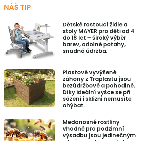
NÁŠ TIP
Dětské rostoucí židle a
stoly MAYER pro děti od 4
do 18 let – široký výběr
barev, odolné potahy,
snadná údržba.
Plastové vyvýšené
záhony z Traplastu jsou
bezúdržbové a pohodlné.
Díky ideální výšce se při
sázení i sklizni nemusíte
ohýbat.
Medonosné rostliny
vhodné pro podzimní
výsadbu jsou jedinečným