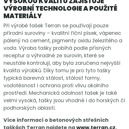
VYSOKOU KVALITU ZAJIŠŤUJE
VÝROBNÍ TECHNOLOGIE A POUŽITÉ
MATERIÁLY
Při výrobě tašek Terran se používají pouze
přírodní suroviny – kvalitní říční písek, vápenec
pálený na cement, pigmenty oxidu železitého a
voda. Výroba tašky probíhá podle přísných
receptur a výhradně ze surovin, které se
neustále kontrolují, aby byla zaručena nejvyšší
kvalita výrobků. Díky tomu je pro tyto tašky
typická barevná stálost, stálost formy,
vodotěsnost i ochrana proti vlivu okolního
prostředí. Mechanická odolnost tašek je také
velmi vysoká, tašky jsou vhodné i do horských či
podhorských oblastí.
Více informací o betonových střešních
taškách Terran najdete na
www.terran.cz
.