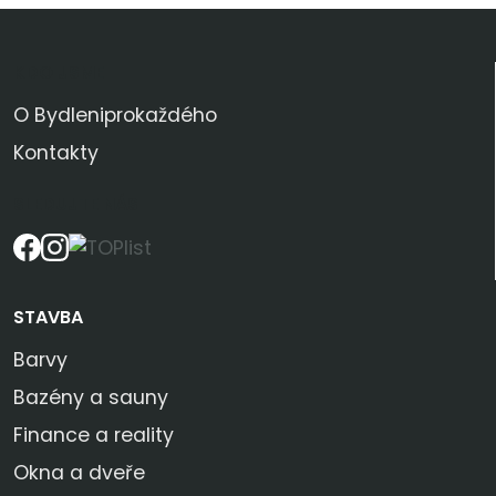
KDO JSME
O Bydleniprokaždého
Kontakty
SLEDUJTE NÁS
STAVBA
Barvy
Bazény a sauny
Finance a reality
Okna a dveře