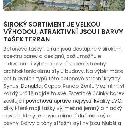
ŠIROKÝ SORTIMENT JE VELKOU
VÝHODOU, ATRAKTIVNÍ JSOU I BARVY
TAŠEK TERRAN
Betonové tašky Terran jsou dostupné v širokém
spektru barev a designů, což umožňuje
individuální výběr a přizpůsobení střechy
architektonickému stylu budovy. Na výběr máte
pět hlavních typů této betonové střešní krytiny:
Synus,
Danubia
, Coppo, Rundo, Zenit. Mezi nimi si
každý určitě najde to své. Estetické účinky barev
zesiluje i
povrchová úprava nejvyšší kvality EVO
,
díky které mají tašky výjimečně jemný a hladký
povrch, který je navíc mimořádně odolný a
pevný. Barvy a tóny střešní krytiny jsou hlubší a