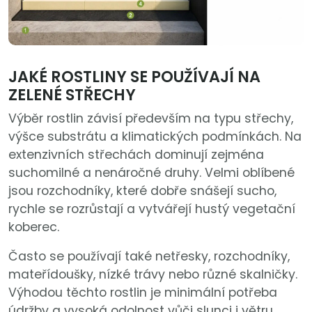
JAKÉ ROSTLINY SE POUŽÍVAJÍ NA
ZELENÉ STŘECHY
Výběr rostlin závisí především na typu střechy,
výšce substrátu a klimatických podmínkách. Na
extenzivních střechách dominují zejména
suchomilné a nenáročné druhy. Velmi oblíbené
jsou rozchodníky, které dobře snášejí sucho,
rychle se rozrůstají a vytvářejí hustý vegetační
koberec.
Často se používají také netřesky, rozchodníky,
mateřídoušky, nízké trávy nebo různé skalničky.
Výhodou těchto rostlin je minimální potřeba
údržby a vysoká odolnost vůči slunci i větru.