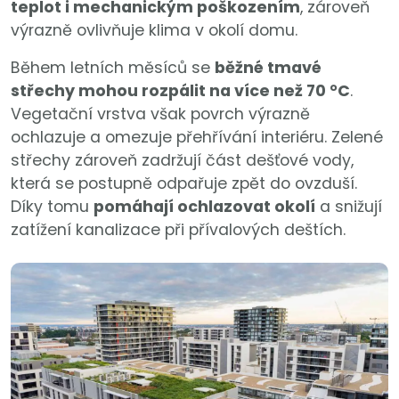
teplot i mechanickým poškozením
, zároveň
výrazně ovlivňuje klima v okolí domu.
Během letních měsíců se
běžné tmavé
střechy mohou rozpálit na více než 70 °C
.
Vegetační vrstva však povrch výrazně
ochlazuje a omezuje přehřívání interiéru. Zelené
střechy zároveň zadržují část dešťové vody,
která se postupně odpařuje zpět do ovzduší.
Díky tomu
pomáhají ochlazovat okolí
a snižují
zatížení kanalizace při přívalových deštích.