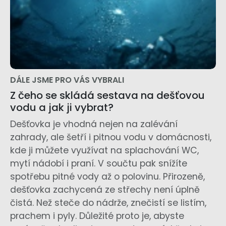
DÁLE JSME PRO VÁS VYBRALI
Z čeho se skládá sestava na dešťovou
vodu a jak ji vybrat?
Dešťovka je vhodná nejen na zalévání
zahrady, ale šetří i pitnou vodu v domácnosti,
kde ji můžete využívat na splachování WC,
mytí nádobí i praní. V součtu pak snížíte
spotřebu pitné vody až o polovinu. Přirozeně,
dešťovka zachycená ze střechy není úplně
čistá. Než steče do nádrže, znečistí se listím,
prachem i pyly. Důležité proto je, abyste