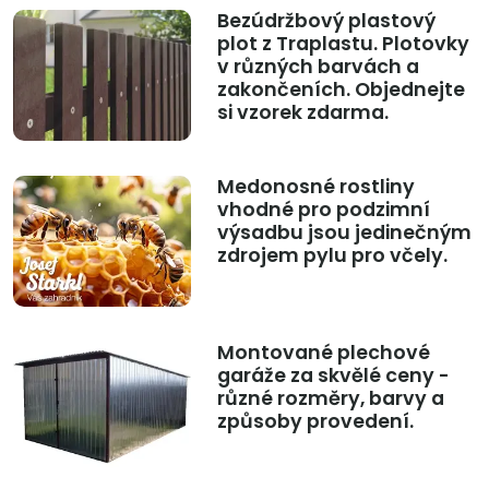
Bezúdržbový plastový
plot z Traplastu. Plotovky
v různých barvách a
zakončeních. Objednejte
si vzorek zdarma.
Medonosné rostliny
vhodné pro podzimní
výsadbu jsou jedinečným
zdrojem pylu pro včely.
Montované plechové
garáže za skvělé ceny -
různé rozměry, barvy a
způsoby provedení.