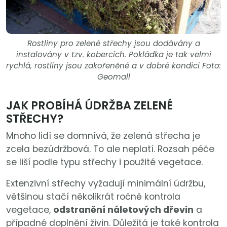
Rostliny pro zelené střechy jsou dodávány a
instalovány v tzv. kobercích. Pokládka je tak velmi
rychlá, rostliny jsou zakořeněné a v dobré kondici Foto:
Geomall
JAK PROBÍHÁ ÚDRŽBA ZELENÉ
STŘECHY?
Mnoho lidí se domnívá, že zelená střecha je
zcela bezúdržbová. To ale neplatí. Rozsah péče
se liší podle typu střechy i použité vegetace.
Extenzivní střechy vyžadují minimální údržbu,
většinou stačí několikrát ročně kontrola
vegetace,
odstranění náletových dřevin
a
případné doplnění živin. Důležitá je také kontrola