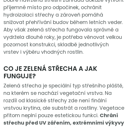
Dobře navržená střešní zahrada dokáže vytvořit
příjemné místo pro odpočinek, ochránit
hydroizolaci střechy a zároveň pomáhá
snižovat přehřívání budov během letních veder.
Aby však zelená střecha fungovala správně a
vydržela dlouhé roky, je potřeba věnovat velkou
pozornost konstrukci, skladbě jednotlivých
vrstev i výběru vhodných rostlin.
CO JE ZELENÁ STŘECHA A JAK
FUNGUJE?
Zelená střecha je speciální typ střešního pláště,
na kterém se nachází vegetační vrstva. Na
rozdíl od klasické střechy zde není finální
vrstvou krytina, ale substrát a rostliny. Vegetace
přitom neplní pouze estetickou funkci.
Chrání
střechu před UV zářením, extrémními výkyvy