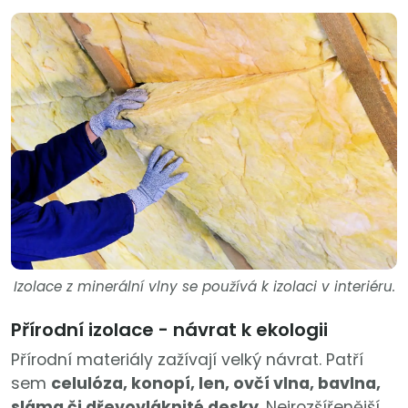
Izolace z minerální vlny se používá k izolaci v interiéru.
Přírodní izolace - návrat k ekologii
Přírodní materiály zažívají velký návrat. Patří
sem
celulóza, konopí, len, ovčí vlna, bavlna,
sláma či dřevovláknité desky
. Nejrozšířenější