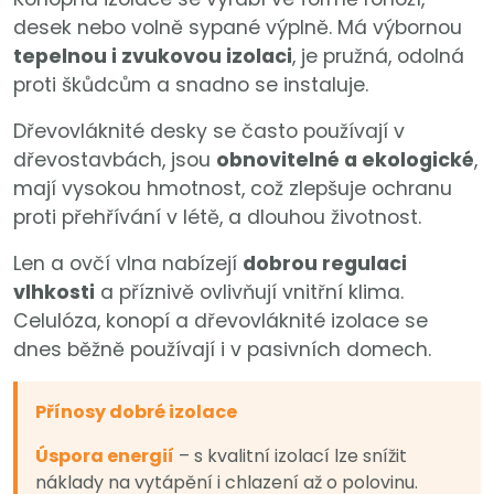
desek nebo volně sypané výplně. Má výbornou
tepelnou i zvukovou izolaci
, je pružná, odolná
proti škůdcům a snadno se instaluje.
Dřevovláknité desky se často používají v
dřevostavbách, jsou
obnovitelné a ekologické
,
mají vysokou hmotnost, což zlepšuje ochranu
proti přehřívání v létě, a dlouhou životnost.
Len a ovčí vlna nabízejí
dobrou regulaci
vlhkosti
a příznivě ovlivňují vnitřní klima.
Celulóza, konopí a dřevovláknité izolace se
dnes běžně používají i v pasivních domech.
Přínosy dobré izolace
Úspora energií
– s kvalitní izolací lze snížit
náklady na vytápění i chlazení až o polovinu.