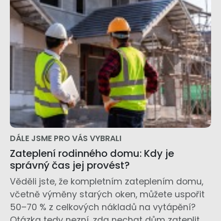
DÁLE JSME PRO VÁS VYBRALI
Zateplení rodinného domu: Kdy je
správný čas jej provést?
Věděli jste, že kompletním zateplením domu,
včetně výměny starých oken, můžete uspořit
50–70 % z celkových nákladů na vytápění?
Otázka tedy nezní, zda nechat dům zateplit,