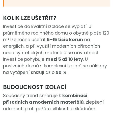
KOLIK LZE UŠETŘIT?
Investice do kvalitní izolace se vyplatí. U
průměrného rodinného domu o obytné ploše 120
m² lze ročně ušetřit
5–15 tisíc korun
na
energiích, a při využití moderních přírodních
nebo syntetických materiálů se návratnost
investice pohybuje
mezi 5 až 10 lety
. U
pasivních domů s komplexní izolací se náklady
na vytápění snižují až o
90 %
.
BUDOUCNOST IZOLACÍ
Současný trend směřuje k
kombinaci
přírodních a moderních materiálů
, zlepšení
odolnosti proti požáru, vlhkosti a škůdcům.