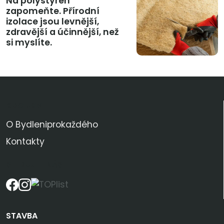
Na polystyren
zapomeňte. Přírodní
izolace jsou levnější,
zdravější a účinnější, než
si myslíte.
KDO JSME
O Bydleniprokaždého
Kontakty
SLEDUJTE NÁS
STAVBA