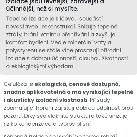
izolace jsou levnější, zdravější a
účinnější, než si myslíte.
Tepelná izolace je klíčovou součástí
novostaveb i rekonstrukcí. Snižuje tepelné
ztráty, brání letnímu přehřívání a zvyšuje
komfort bydlení. Vedle minerální vaty a
polystyrenu se stále více prosazují přírodní
izolace s dobrou účinností, dlouhou životností
a ekologickými výhodami.
Celulóza je
ekologická, cenově dostupná,
snadno aplikovatelná a má vynikající tepelně
i akusticky izolační vlastnosti
. Přísady
zpomalující hoření zajišťují dobrou odolnost proti
požáru. Díky své vláknité struktuře také snižuje
riziko kondenzace a tvorby plísní.
Konopná izolace se vyrábí ve formě rohoží,