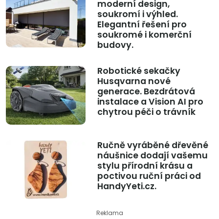
moderní design,
soukromí i výhled.
Elegantní řešení pro
soukromé i komerční
budovy.
Robotické sekačky
Husqvarna nové
generace. Bezdrátová
instalace a Vision AI pro
chytrou péči o trávník
Ručně vyráběné dřevěné
náušnice dodají vašemu
stylu přírodní krásu a
poctivou ruční práci od
HandyYeti.cz.
Reklama