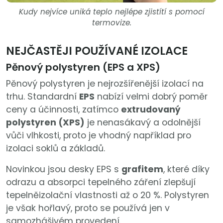
Kudy nejvíce uniká teplo nejlépe zjistítí s pomocí
termovize.
NEJČASTĚJI POUŽÍVANÉ IZOLACE
Pěnový polystyren (EPS a XPS)
Pěnový polystyren je nejrozšířenější izolací na
trhu. Standardní
EPS
nabízí velmi dobrý poměr
ceny a účinnosti, zatímco
extrudovaný
polystyren (XPS)
je nenasákavý a odolnější
vůči vlhkosti, proto je vhodný například pro
izolaci soklů a základů.
Novinkou jsou desky EPS s
grafitem
, které díky
odrazu a absorpci tepelného záření zlepšují
tepelněizolační vlastnosti až o 20 %. Polystyren
je však hořlavý, proto se používá jen v
samozhášivém provedení.