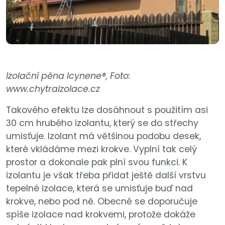
Izolační pěna Icynene®, Foto:
www.chytraizolace.cz
Takového efektu lze dosáhnout s použitím asi
30 cm hrubého izolantu, který se do střechy
umisťuje. Izolant má většinou podobu desek,
které vkládáme mezi krokve. Vyplní tak celý
prostor a dokonale pak plní svou funkci. K
izolantu je však třeba přidat ještě další vrstvu
tepelné izolace, která se umisťuje buď nad
krokve, nebo pod ně. Obecně se doporučuje
spíše izolace nad krokvemi, protože dokáže