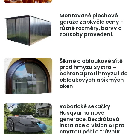
Montované plechové
garáže za skvělé ceny -
různé rozměry, barvy a
způsoby provedení.
Šikmé a obloukové sítě
proti hmyzu Systra –
ochrana proti hmyzu i do
obloukových a šikmých
oken
Robotické sekačky
Husqvarna nové
generace. Bezdrátová
instalace a Vision AI pro
chytrou péči o trávník