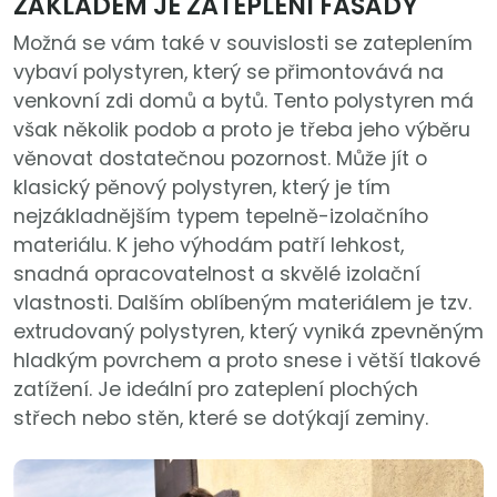
ZÁKLADEM JE ZATEPLENÍ FASÁDY
Možná se vám také v souvislosti se zateplením
vybaví polystyren, který se přimontovává na
venkovní zdi domů a bytů. Tento polystyren má
však několik podob a proto je třeba jeho výběru
věnovat dostatečnou pozornost. Může jít o
klasický pěnový polystyren, který je tím
nejzákladnějším typem tepelně-izolačního
materiálu. K jeho výhodám patří lehkost,
snadná opracovatelnost a skvělé izolační
vlastnosti. Dalším oblíbeným materiálem je tzv.
extrudovaný polystyren, který vyniká zpevněným
hladkým povrchem a proto snese i větší tlakové
zatížení. Je ideální pro zateplení plochých
střech nebo stěn, které se dotýkají zeminy.