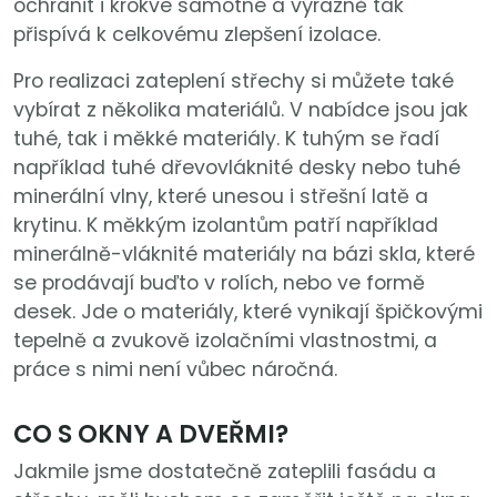
ochránit i krokve samotné a výrazně tak
přispívá k celkovému zlepšení izolace.
Pro realizaci zateplení střechy si můžete také
vybírat z několika materiálů. V nabídce jsou jak
tuhé, tak i měkké materiály. K tuhým se řadí
například tuhé dřevovláknité desky nebo tuhé
minerální vlny, které unesou i střešní latě a
krytinu. K měkkým izolantům patří například
minerálně-vláknité materiály na bázi skla, které
se prodávají buďto v rolích, nebo ve formě
desek. Jde o materiály, které vynikají špičkovými
tepelně a zvukově izolačními vlastnostmi, a
práce s nimi není vůbec náročná.
CO S OKNY A DVEŘMI?
Jakmile jsme dostatečně zateplili fasádu a