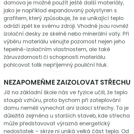
domova je možné použít ještě další materiály,
jako je například expandovaný polystyren s
grafitem, který způsobuje, že se unikající teplo
odráží zpět ke svému zdroji. Vhodné jsou rovněž
izolační desky ze skelné nebo minerální vaty. Při
výběru materiálu věnujte pozornost nejen jeho
tepelně-izolačním vlastnostem, ale také
žáruvzdornosti či schopnosti materiálu
pohlcovat tolik nepříjemný pouliční hluk.
NEZAPOMEŇME ZAIZOLOVAT STŘECHU
Již na základní škole nás ve fyzice učili, že teplo
stoupá vzhůru, proto bychom při zateplování
domu neměli vynechat ani izolaci střechy. Ta je
důležitá zejména u starších staveb, kde střecha
může představovat výrazná energetický
nedostatek – skrze ni uniká velká část tepla. Od