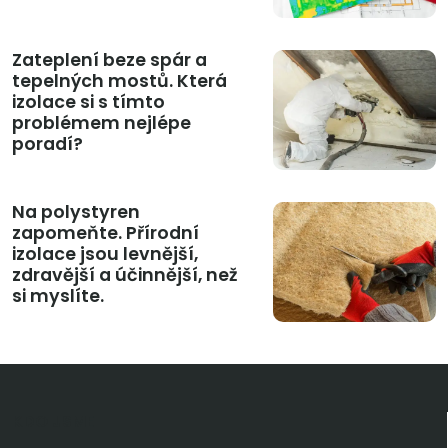
Zateplení beze spár a
tepelných mostů. Která
izolace si s tímto
problémem nejlépe
poradí?
Na polystyren
zapomeňte. Přírodní
izolace jsou levnější,
zdravější a účinnější, než
si myslíte.
KDO JSME