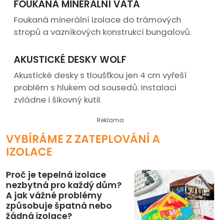
FOUKANÁ MINERÁLNÍ VATA
Foukaná minerální izolace do trámových
stropů a vazníkových konstrukcí bungalovů.
AKUSTICKÉ DESKY WOLF
Akustické desky s tloušťkou jen 4 cm vyřeší
problém s hlukem od sousedů. Instalaci
zvládne i šikovný kutil.
Reklama
VYBÍRÁME Z ZATEPLOVÁNÍ A
IZOLACE
Proč je tepelná izolace
nezbytná pro každý dům?
A jak vážné problémy
způsobuje špatná nebo
žádná izolace?