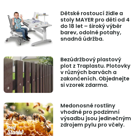
Dětské rostoucí židle a
stoly MAYER pro děti od 4
do 18 let – široký výběr
barev, odolné potahy,
snadná údržba.
Bezúdržbový plastový
plot z Traplastu. Plotovky
v různých barvách a
zakončeních. Objednejte
si vzorek zdarma.
Medonosné rostliny
vhodné pro podzimní
výsadbu jsou jedinečným
zdrojem pylu pro včely.