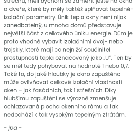
střechu, měli bychom se zaměřit ještě na okna
a dveře, které by měly taktéž splňovat tepelně-
izolační parametry. Únik tepla okny není nijak
zanedbatelný, u mnoha domů představuje
největší část z celkového úniku energie. Dům je
proto vhodné vybavit izolačními dvoj- nebo
trojskly, které mají co nejnižší součinitel
prostupnosti tepla označovaný jako „U“. Ten by
se měl tedy pohybovat na hodnotě 1 nebo 0,7.
Také to, do jaké hloubky je okno zapuštěno
může ovlivňovat celkové izolační vlastnosti
oken – jak fasádních, tak i střešních. Díky
hlubšímu zapuštění se výrazně zmenšuje
ochlazovaná plocha okenního rámu a tak
nedochází k tak vysokým tepelným ztrátám.
- jpa -