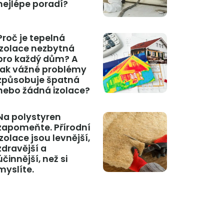
nejlépe poradí?
Proč je tepelná
izolace nezbytná
pro každý dům? A
jak vážné problémy
způsobuje špatná
nebo žádná izolace?
Na polystyren
zapomeňte. Přírodní
izolace jsou levnější,
zdravější a
účinnější, než si
myslíte.