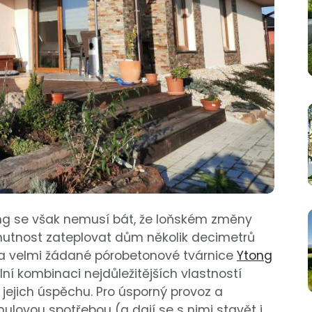
ng se však nemusí bát, že loňském změny
 nutnost zateplovat dům několik decimetrů
 a velmi žádané pórobetonové tvárnice
Ytong
ní kombinaci nejdůležitějších vlastností
 jejich úspěchu. Pro úsporný provoz a
ovou spotřebou (a dají se s nimi stavět i