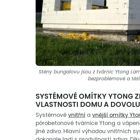
Stěny bungalovu jsou z tvárnic Ytong La
bezproblémově a těší 
SYSTÉMOVÉ OMÍTKY YTONG ZL
VLASTNOSTI DOMU A DOVOLU
Systémové
vnitřní
a
vnější omítky Yto
pórobetonové tvárnice Ytong a vápenopí
jiné zdivo. Hlavní výhodou vnitřních 
dokonale ladí s prodyšností zdiva. Dík