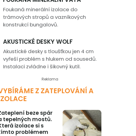
Foukaná minerální izolace do
trámových stropů a vazníkových
konstrukcí bungalovů.
AKUSTICKÉ DESKY WOLF
Akustické desky s tloušťkou jen 4 cm
vyřeší problém s hlukem od sousedů.
Instalaci zvládne i šikovný kutil.
Reklama
VYBÍRÁME Z ZATEPLOVÁNÍ A
IZOLACE
Zateplení beze spár
a tepelných mostů.
Která izolace si s
tímto problémem