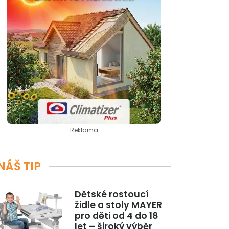
Reklama
NÁŠ TIP
Dětské rostoucí
židle a stoly MAYER
pro děti od 4 do 18
let – široký výběr