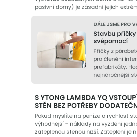
pasivní domy) je zásadní jejich extrém
DÁLE JSME PRO V
Stavbu příčky
svépomocí
Příčky z pórobet
pro členění inte
prefabrikáty. Ho
nejnáročnější st
S YTONG LAMBDA YQ VSTOUP
STĚN BEZ POTŘEBY DODATEČN
Pokud myslíte na peníze a rychlost s
výhodnější – náklady na vyzdění jedn
zateplenou stěnou nižší. Zateplení je