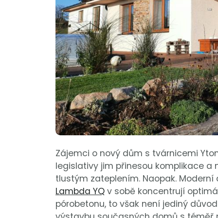
Zájemci o nový dům s tvárnicemi Yto
legislativy jim přinesou komplikace a
tlustým zateplením. Naopak. Moderní
Lambda YQ
v sobě koncentrují optimál
pórobetonu, to však není jediný důvod
výstavbu současných domů s téměř nul