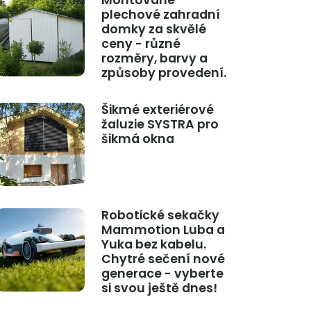
Montované
plechové zahradní
domky za skvělé
ceny - různé
rozměry, barvy a
způsoby provedení.
Šikmé exteriérové
žaluzie SYSTRA pro
šikmá okna
Robotické sekačky
Mammotion Luba a
Yuka bez kabelu.
Chytré sečení nové
generace - vyberte
si svou ještě dnes!