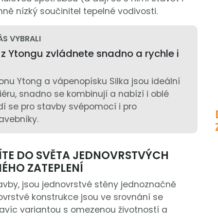
ně nízký součinitel tepelné vodivosti.
ÁS VYBRALI
 z Ytongu zvládnete snadno a rychle i
onu Ytong a vápenopísku Silka jsou ideální
riéru, snadno se kombinují a nabízí i oblé
dí se pro stavby svépomocí i pro
avebníky.
ÍTE DO SVĚTA JEDNOVRSTVÝCH
ÉHO ZATEPLENÍ
tavby, jsou jednovrstvé stěny jednoznačně
ovrstvé konstrukce jsou ve srovnání se
 navíc variantou s omezenou životností a