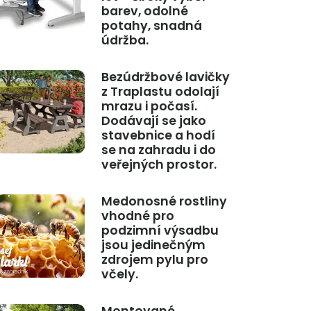
barev, odolné
potahy, snadná
údržba.
Bezúdržbové lavičky
z Traplastu odolají
mrazu i počasí.
Dodávají se jako
stavebnice a hodí
se na zahradu i do
veřejných prostor.
Medonosné rostliny
vhodné pro
podzimní výsadbu
jsou jedinečným
zdrojem pylu pro
včely.