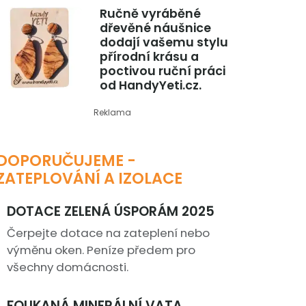
Ručně vyráběné
dřevěné náušnice
dodají vašemu stylu
přírodní krásu a
poctivou ruční práci
od HandyYeti.cz.
Reklama
DOPORUČUJEME -
ZATEPLOVÁNÍ A IZOLACE
DOTACE ZELENÁ ÚSPORÁM 2025
Čerpejte dotace na zateplení nebo
výměnu oken. Peníze předem pro
všechny domácnosti.
FOUKANÁ MINERÁLNÍ VATA