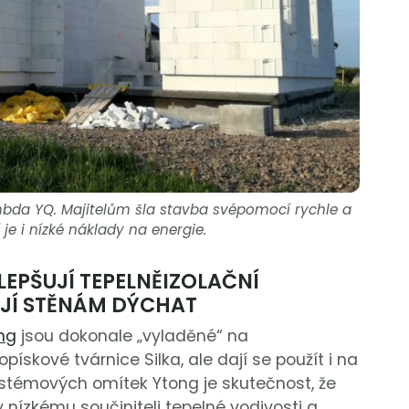
mbda YQ. Majitelům šla stavba svépomocí rychle a
je i nízké náklady na energie.
EPŠUJÍ TEPELNĚIZOLAČNÍ
JÍ STĚNÁM DÝCHAT
ng
jsou dokonale „vyladěné“ na
skové tvárnice Silka, ale dají se použít i na
systémových omítek Ytong je skutečnost, že
y nízkému součiniteli tepelné vodivosti a