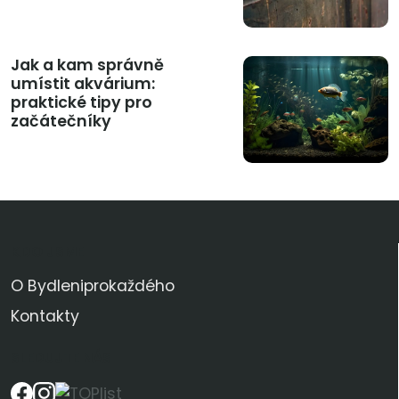
Jak a kam správně
umístit akvárium:
praktické tipy pro
začátečníky
KDO JSME
O Bydleniprokaždého
Kontakty
SLEDUJTE NÁS