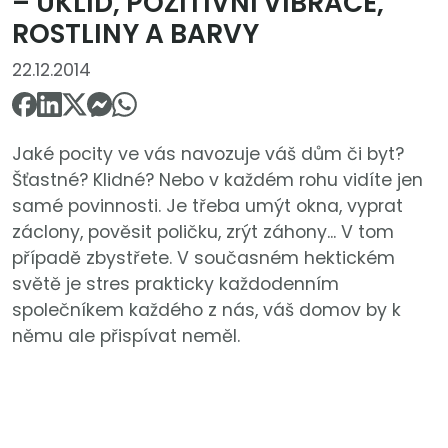
– ÚKLID, POZITIVNÍ VIBRACE,
ROSTLINY A BARVY
22.12.2014
Jaké pocity ve vás navozuje váš dům či byt?
Šťastné? Klidné? Nebo v každém rohu vidíte jen
samé povinnosti. Je třeba umýt okna, vyprat
záclony, pověsit poličku, zrýt záhony... V tom
případě zbystřete. V současném hektickém
světě je stres prakticky každodenním
společníkem každého z nás, váš domov by k
němu ale přispívat neměl.