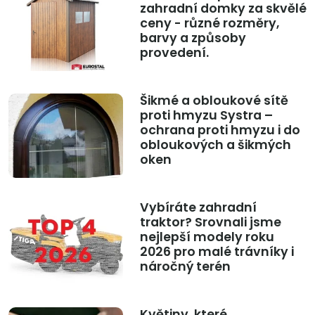
zahradní domky za skvělé
ceny - různé rozměry,
barvy a způsoby
provedení.
Šikmé a obloukové sítě
proti hmyzu Systra –
ochrana proti hmyzu i do
obloukových a šikmých
oken
Vybíráte zahradní
traktor? Srovnali jsme
nejlepší modely roku
2026 pro malé trávníky i
náročný terén
Květiny, které