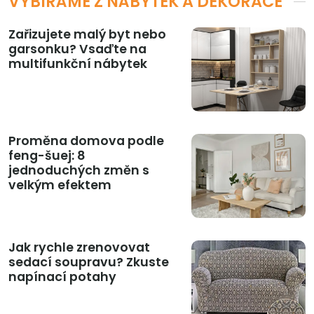
VYBÍRÁME Z NÁBYTEK A DEKORACE
Zařizujete malý byt nebo
garsonku? Vsaďte na
multifunkční nábytek
Proměna domova podle
feng-šuej: 8
jednoduchých změn s
velkým efektem
Jak rychle zrenovovat
sedací soupravu? Zkuste
napínací potahy