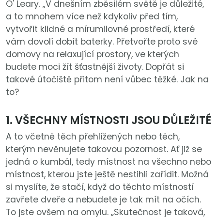
O' Leary. „V dnešním zběsilém světě je důležité,
a to mnohem více než kdykoliv před tím,
vytvořit klidné a mírumilovné prostředí, které
vám dovolí dobít baterky. Přetvořte proto své
domovy na relaxující prostory, ve kterých
budete moci žít šťastnější životy. Dopřát si
takové útočiště přitom není vůbec těžké. Jak na
to?
1. VŠECHNY MÍSTNOSTI JSOU DŮLEŽITÉ
A to včetně těch přehlížených nebo těch,
kterým nevěnujete takovou pozornost. Ať již se
jedná o kumbál, tedy místnost na všechno nebo
místnost, kterou jste ještě nestihli zařídit. Možná
si myslíte, že stačí, když do těchto místností
zavřete dveře a nebudete je tak mít na očích.
To jste ovšem na omylu. „Skutečnost je taková,