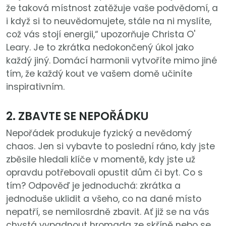
že taková místnost zatěžuje vaše podvědomí, a
i když si to neuvědomujete, stále na ni myslíte,
což vás stojí energii,“ upozorňuje Christa O'
Leary. Je to zkrátka nedokončený úkol jako
každý jiný. Domácí harmonii vytvoříte mimo jiné
tím, že každý kout ve vašem domě učiníte
inspirativním.
2. ZBAVTE SE NEPOŘÁDKU
Nepořádek produkuje fyzický a nevědomý
chaos. Jen si vybavte to poslední ráno, kdy jste
zběsile hledali klíče v momentě, kdy jste už
opravdu potřebovali opustit dům či byt. Co s
tím? Odpověď je jednoduchá: zkrátka a
jednoduše uklidit a všeho, co na dané místo
nepatří, se nemilosrdně zbavit. Ať již se na vás
chystá vypadnout hromada ze skříně nebo se