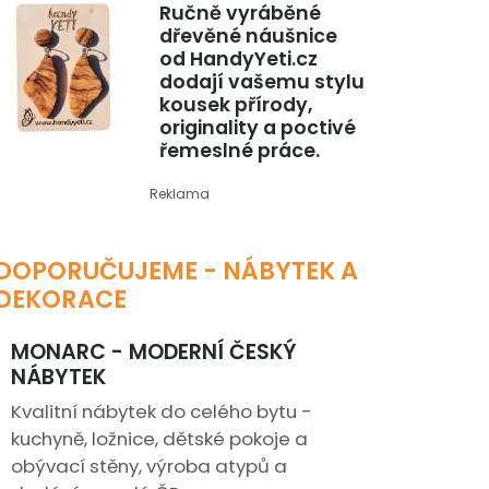
Ručně vyráběné
dřevěné náušnice
od HandyYeti.cz
dodají vašemu stylu
kousek přírody,
originality a poctivé
řemeslné práce.
Reklama
DOPORUČUJEME - NÁBYTEK A
DEKORACE
MONARC - MODERNÍ ČESKÝ
NÁBYTEK
Kvalitní nábytek do celého bytu -
kuchyně, ložnice, dětské pokoje a
obývací stěny, výroba atypů a