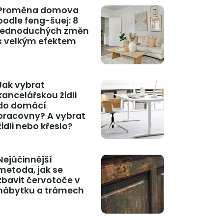
Proměna domova
podle feng-šuej: 8
jednoduchých změn
s velkým efektem
Jak vybrat
kancelářskou židli
do domácí
pracovny? A vybrat
židli nebo křeslo?
Nejúčinnější
metoda, jak se
zbavit červotoče v
nábytku a trámech