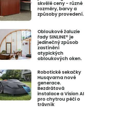
skvělé ceny - různé
rozměry, barvy a
způsoby provedení.
Obloukové žaluzie
řady SINLINE® je
jedinečný způsob
zastínění
atypických
obloukových oken.
Robotické sekačky
Husqvarna nové
generace.
Bezdrátová
instalace a Vision AI
pro chytrou péči o
trávník