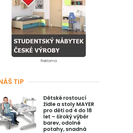
Reklama
NÁŠ TIP
Dětské rostoucí
židle a stoly MAYER
pro děti od 4 do 18
let – široký výběr
barev, odolné
potahy, snadná