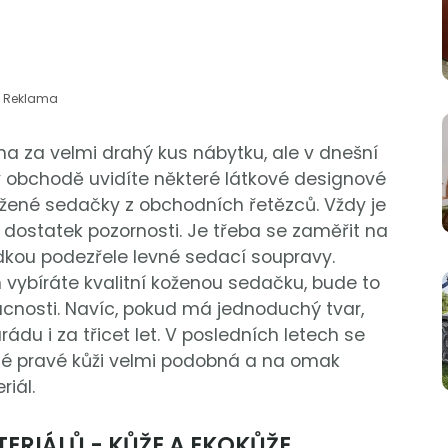
Reklama
a za velmi drahý kus nábytku, ale v dnešní
v obchodě uvidíte některé látkové designové
ožené sedačky z obchodních řetězců. Vždy je
dostatek pozornosti. Je třeba se zaměřit na
ídkou podezřele levné sedací soupravy.
 vybíráte kvalitní koženou sedačku, bude to
ucnosti. Navíc, pokud má jednoduchý tvar,
du i za třicet let. V posledních letech se
 té pravé kůži velmi podobná a na omak
iál.
ERIÁLŮ - KŮŽE A EKOKŮŽE