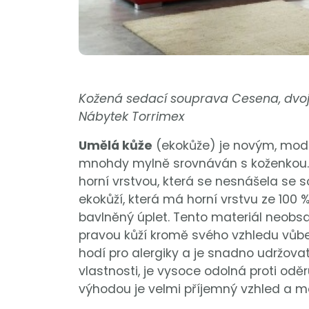
Kožená sedací souprava Cesena, dvojs
Nábytek Torrimex
Umělá kůže
(ekokůže) je novým, mode
mnohdy mylně srovnáván s koženkou. 
horní vrstvou, která se nesnášela se s
ekokůží, která má horní vrstvu ze 100 %
bavlněný úplet. Tento materiál neobs
pravou kůží kromě svého vzhledu vůbe
hodí pro alergiky a je snadno udržovat
vlastnosti, je vysoce odolná proti odě
výhodou je velmi příjemný vzhled a mož