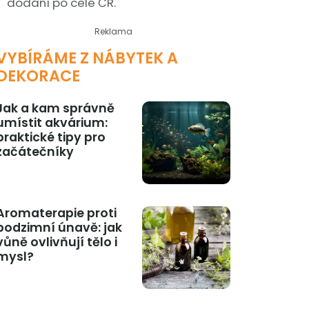
dodání po celé ČR.
Reklama
VYBÍRÁME Z NÁBYTEK A
DEKORACE
Jak a kam správně
umístit akvárium:
praktické tipy pro
začátečníky
Aromaterapie proti
podzimní únavě: jak
vůně ovlivňují tělo i
mysl?