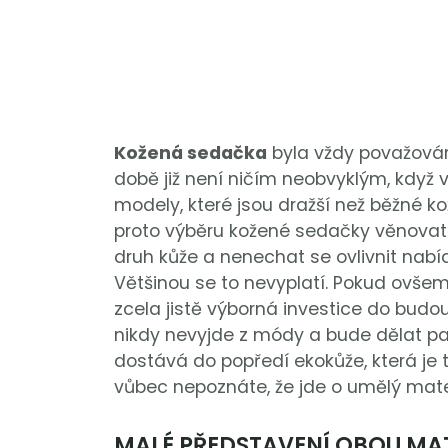
Kožená sedačka
byla vždy považován
době již není ničím neobvyklým, když 
modely, které jsou dražší než běžné k
proto výběru kožené sedačky věnovat 
druh kůže a nenechat se ovlivnit nab
Většinou se to nevyplatí. Pokud ovšem
zcela jistě výborná investice do budo
nikdy nevyjde z módy a bude dělat pará
dostává do popředí ekokůže, která je
vůbec nepoznáte, že jde o umělý mater
MALÉ PŘEDSTAVENÍ OBOU MAT