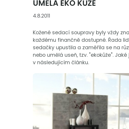
UMĚLÁ EKO KŮŽE
4.8.2011
Kožené sedací soupravy byly vždy zna
každému finančně dostupné. Řada lidí
sedačky upustila a zaměřila se na různ
nebo umělá useň, tzv. "ekokůže". Jaké 
v následujícím článku.