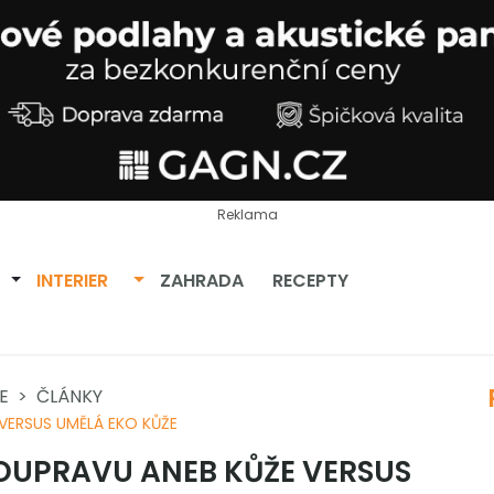
Reklama
Přepnout dropdown
Přepnout dropdown
INTERIER
ZAHRADA
RECEPTY
E
ČLÁNKY
VERSUS UMĚLÁ EKO KŮŽE
OUPRAVU ANEB KŮŽE VERSUS