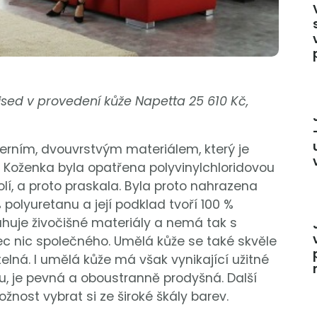
ed v provedení kůže Napetta 25 610 Kč,
rním, dvouvrstvým materiálem, který je
Koženka byla opatřena polyvinylchloridovou
olí, a proto praskala. Byla proto nahrazena
 polyuretanu a její podklad tvoří 100 %
ahuje živočišné materiály a nemá tak s
c nic společného. Umělá kůže se také skvěle
elná. I umělá kůže má však vynikající užitné
ru, je pevná a oboustranně prodyšná. Další
nost vybrat si ze široké škály barev.