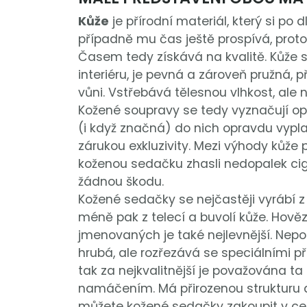
Kůže
je přírodní materiál, který si po
případně mu čas ještě prospívá, prot
Časem tedy získává na kvalitě. Kůže
interiéru, je pevná a zároveň pružná,
vůni. Vstřebává tělesnou vlhkost, ale ne
Kožené soupravy se tedy vyznačují opr
(i když značná) do nich opravdu vypla
zárukou exkluzivity. Mezi výhody kůže 
koženou sedačku zhasli nedopalek cig
žádnou škodu.
Kožené sedačky se nejčastěji vyrábí z 
méně pak z telecí a buvolí kůže. Hověz
jmenovaných je také nejlevnější. Nepou
hrubá, ale rozřezává se speciálními pří
tak za nejkvalitnější je považována ta
namáčením. Má přirozenou strukturu a
můžete kožené sedačky zakoupit v celé