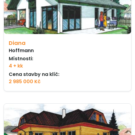
Diana
Hoffmann
Místnosti:
4 + kk
Cena stavby na klíč:
2 985 000 Kč