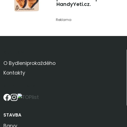
HandyYeti.cz.
Reklama
KDO JSME
O Bydleniprokaždého
Kontakty
SLEDUJTE NÁS
STAVBA
Barvy