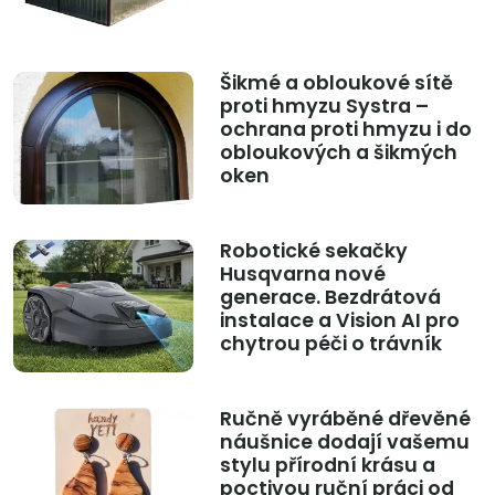
Šikmé a obloukové sítě
proti hmyzu Systra –
ochrana proti hmyzu i do
obloukových a šikmých
oken
Robotické sekačky
Husqvarna nové
generace. Bezdrátová
instalace a Vision AI pro
chytrou péči o trávník
Ručně vyráběné dřevěné
náušnice dodají vašemu
stylu přírodní krásu a
poctivou ruční práci od