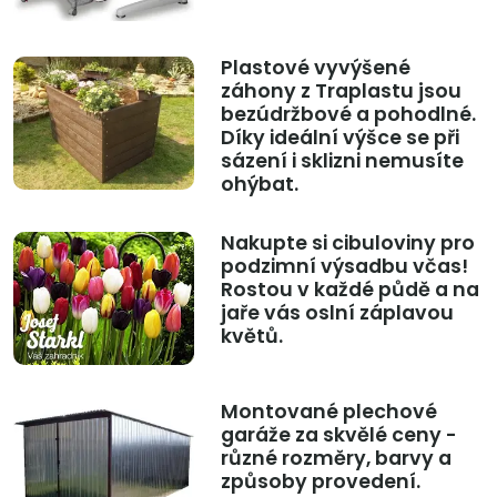
Plastové vyvýšené
záhony z Traplastu jsou
bezúdržbové a pohodlné.
Díky ideální výšce se při
sázení i sklizni nemusíte
ohýbat.
Nakupte si cibuloviny pro
podzimní výsadbu včas!
Rostou v každé půdě a na
jaře vás oslní záplavou
květů.
Montované plechové
garáže za skvělé ceny -
různé rozměry, barvy a
způsoby provedení.