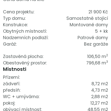
Cena projektu:
21 900 Kč
Typ domu:
Samostatně stojící
Konstrukce:
Montované domy
Obytných místností:
5 + kk
Nadzemních podlaží:
Patrové domy
Garáž:
Bez garáže
2
Zastavěná plocha:
106,50 m
3
Obestavěný prostor:
796,68 m
Místnosti
Přízemí:
zádveří:
8,72 m2
předsíň:
4,73 m2
WC + umývárna:
2,88 m2
pokoj:
12,27 m2
obývací místnost:
48,55 m2