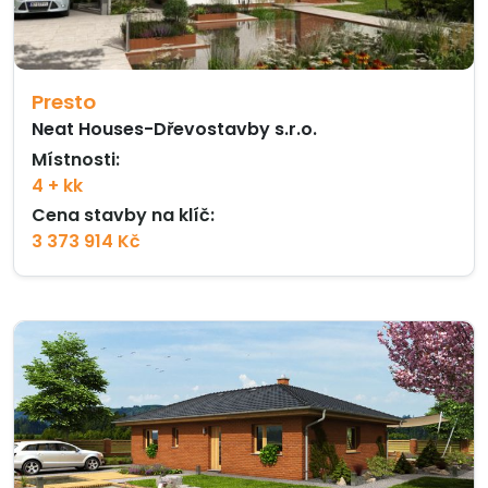
Presto
Neat Houses-Dřevostavby s.r.o.
Místnosti:
4 + kk
Cena stavby na klíč:
3 373 914 Kč