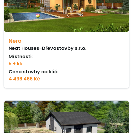
Nero
Neat Houses-Dřevostavby s.r.o.
Místnosti:
5 + kk
Cena stavby na klíč:
4 496 466 Kč