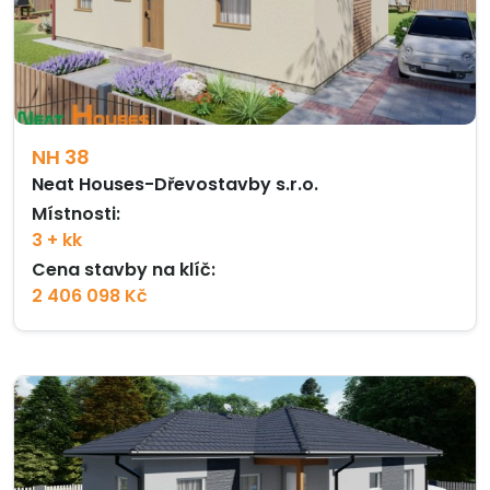
NH 38
Neat Houses-Dřevostavby s.r.o.
Místnosti:
3 + kk
Cena stavby na klíč:
2 406 098 Kč