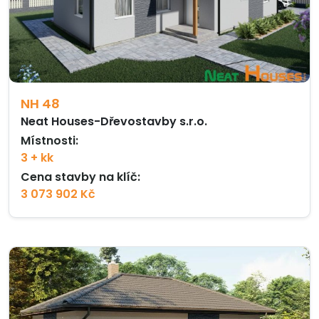
NH 48
Neat Houses-Dřevostavby s.r.o.
Místnosti:
3 + kk
Cena stavby na klíč:
3 073 902 Kč