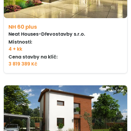
NH 60 plus
Neat Houses-Dřevostavby s.r.o.
Místnosti:
4 + kk
Cena stavby na klíč:
3 819 389 Kč