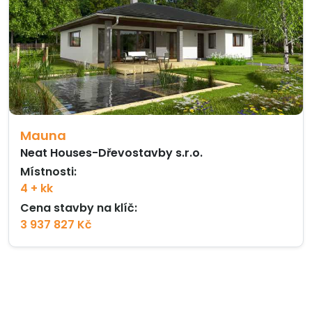
Mauna
Neat Houses-Dřevostavby s.r.o.
Místnosti:
4 + kk
Cena stavby na klíč:
3 937 827 Kč