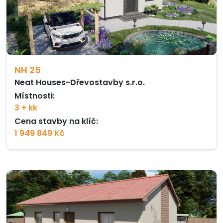
NH 25
Neat Houses-Dřevostavby s.r.o.
Místnosti:
3 + kk
Cena stavby na klíč:
1 949 849 Kč