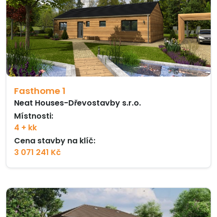
Fasthome 1
Neat Houses-Dřevostavby s.r.o.
Místnosti:
4 + kk
Cena stavby na klíč:
3 071 241 Kč