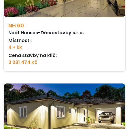
NH 60
Neat Houses-Dřevostavby s.r.o.
Místnosti:
4 + kk
Cena stavby na klíč:
3 231 474 Kč