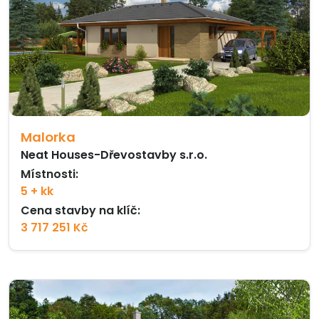
Malorka
Neat Houses-Dřevostavby s.r.o.
Místnosti:
5 + kk
Cena stavby na klíč:
3 717 251 Kč