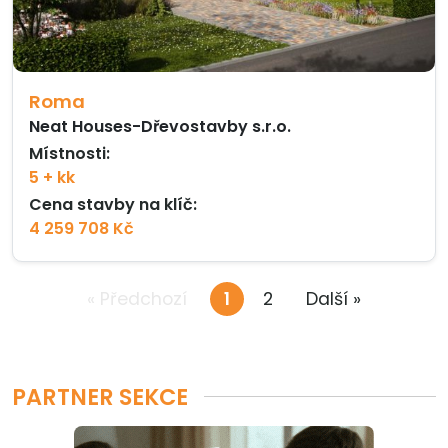
Roma
Neat Houses-Dřevostavby s.r.o.
Místnosti:
5 + kk
Cena stavby na klíč:
4 259 708 Kč
« Předchozí
1
2
Další »
PARTNER SEKCE