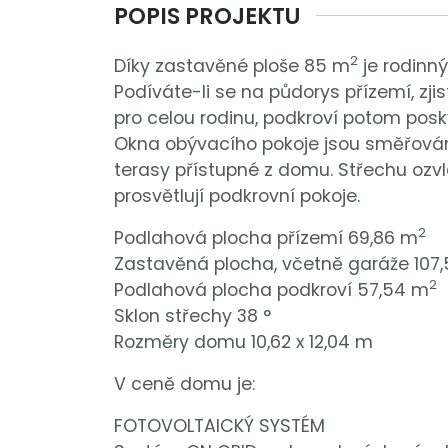
POPIS PROJEKTU
2
Díky zastavěné ploše 85 m
je rodinný
Podíváte-li se na půdorys přízemí, zjis
pro celou rodinu, podkroví potom posk
Okna obývacího pokoje jsou směřován
terasy přístupné z domu. Střechu ozvlá
prosvětlují podkrovní pokoje.
2
Podlahová plocha přízemí 69,86 m
Zastavěná plocha, včetně garáže 107
2
Podlahová plocha podkroví 57,54 m
Sklon střechy 38 °
Rozměry domu 10,62 x 12,04 m
V ceně domu je:
FOTOVOLTAIC­KÝ SYSTÉM