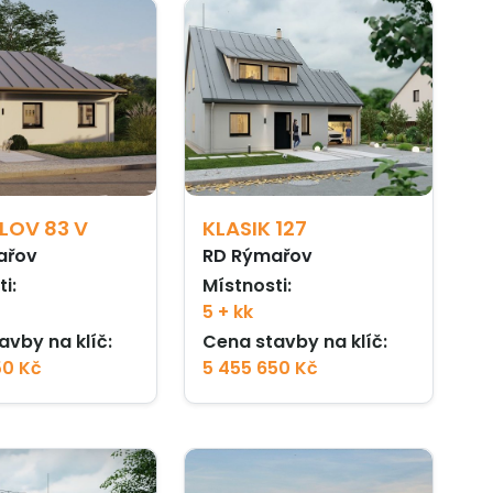
LOV 83 V
KLASIK 127
ařov
RD Rýmařov
i:
Místnosti:
5 + kk
avby na klíč:
Cena stavby na klíč:
50 Kč
5 455 650 Kč