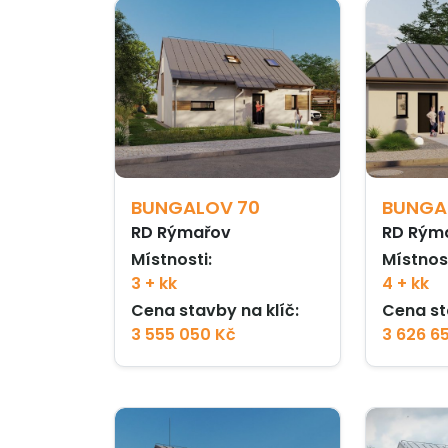
BUNGALOV 70
BUNGA
RD Rýmařov
RD Rým
Místnosti:
Místnost
3 + kk
4 + kk
Cena stavby na klíč:
Cena st
3 555 050 Kč
3 626 6