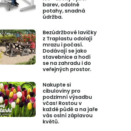
barev, odolné
potahy, snadná
údržba.
Bezúdržbové lavičky
z Traplastu odolají
mrazu i počasí.
Dodávají se jako
stavebnice a hodí
se na zahradu i do
veřejných prostor.
Nakupte si
cibuloviny pro
podzimní výsadbu
včas! Rostou v
každé půdě a na jaře
vás oslní záplavou
květů.