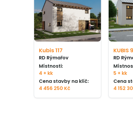
Kubis 117
KUBIS 
RD Rýmařov
RD Rým
Místnosti:
Místnost
4 + kk
5 + kk
Cena stavby na klíč:
Cena st
4 456 250 Kč
4 152 3