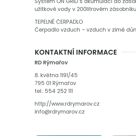
Systém ON GRID s akumulací do zásobn
užitkové vody v 200litrovém zásobníku
TEPELNÉ ČERPADLO
Čerpadlo vzduch – vzduch v zimě dům 
KONTAKTNÍ INFORMACE
RD Rýmařov
8. května 1191/45
795 01 Rýmařov
tel.:
554 252 111
http://www.rdrymarov.cz
info@rdrymarov.cz