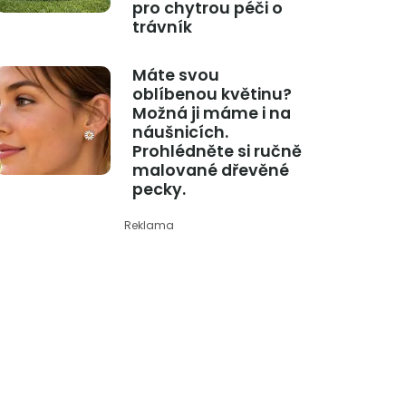
pro chytrou péči o
trávník
Máte svou
oblíbenou květinu?
Možná ji máme i na
náušnicích.
Prohlédněte si ručně
malované dřevěné
pecky.
Reklama