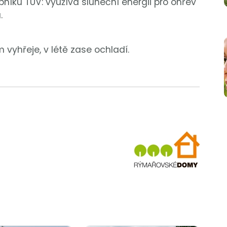
íku TUV: využívá sluneční energii pro ohřev
.
vyhřeje, v létě zase ochladí.