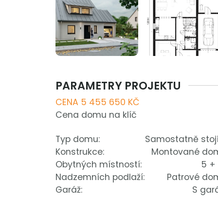
PARAMETRY PROJEKTU
CENA 5 455 650 KČ
Cena domu na klíč
Typ domu:
Samostatně stojí
Konstrukce:
Montované do
Obytných místností:
5 +
Nadzemních podlaží:
Patrové do
Garáž:
S gar