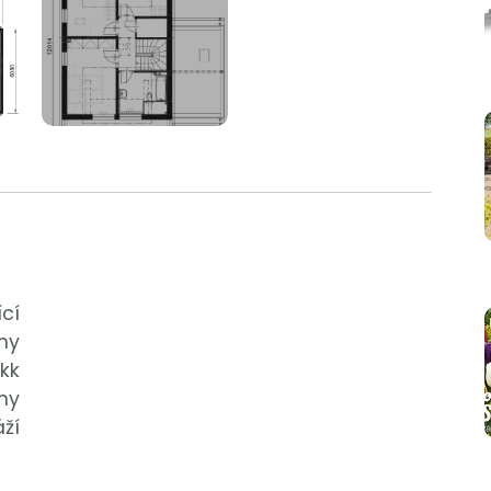
cí
my
 kk
my
áží