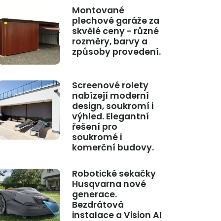
Montované
plechové garáže za
skvělé ceny - různé
rozměry, barvy a
způsoby provedení.
Screenové rolety
nabízejí moderní
design, soukromí i
výhled. Elegantní
řešení pro
soukromé i
komerční budovy.
Robotické sekačky
Husqvarna nové
generace.
Bezdrátová
instalace a Vision AI