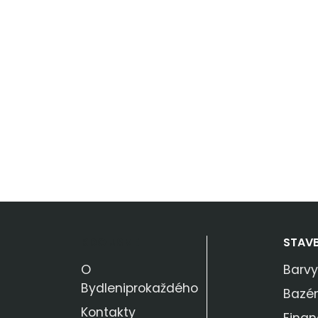
KDO JSME
STAV
O
Barvy
Bydleniprokaždého
Bazé
Kontakty