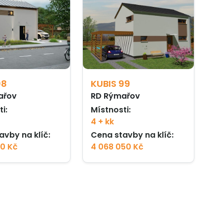
98
KUBIS 99
ařov
RD Rýmařov
i:
Místnosti:
4 + kk
avby na klíč:
Cena stavby na klíč:
00 Kč
4 068 050 Kč