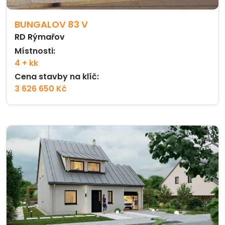
BUNGALOV 83 V
RD Rýmařov
Místnosti:
4 + kk
Cena stavby na klíč:
3 626 650 Kč