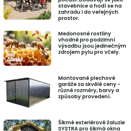
stavebnice a hodí se na
zahradu i do veřejných
prostor.
Medonosné rostliny
vhodné pro podzimní
výsadbu jsou jedinečným
zdrojem pylu pro včely.
Montované plechové
garáže za skvělé ceny -
různé rozměry, barvy a
způsoby provedení.
Šikmé exteriérové žaluzie
SYSTRA pro šikmá okna