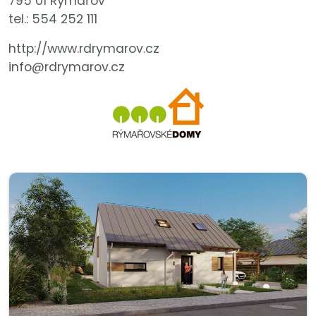
795 01 Rýmařov
tel.:
554 252 111
http://www.rdrymarov.cz
info@rdrymarov.cz