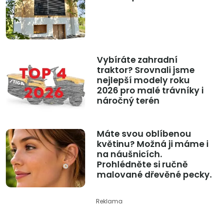
Vybíráte zahradní
traktor? Srovnali jsme
nejlepší modely roku
2026 pro malé trávníky i
náročný terén
Máte svou oblíbenou
květinu? Možná ji máme i
na náušnicích.
Prohlédněte si ručně
malované dřevěné pecky.
Reklama