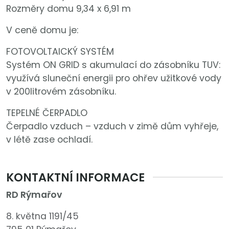
Rozměry domu 9,34 x 6,91 m
V ceně domu je:
FOTOVOLTAIC­KÝ SYSTÉM
Systém ON GRID s akumulací do zásobníku TUV:
využívá sluneční energii pro ohřev užitkové vody
v 200litrovém zásobníku.
TEPELNÉ ČERPADLO
Čerpadlo vzduch – vzduch v zimě dům vyhřeje,
v létě zase ochladí.
KONTAKTNÍ INFORMACE
RD Rýmařov
8. května 1191/45