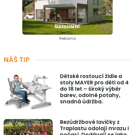
Reklama
NÁŠ TIP
Dětské rostoucí židle a
stoly MAYER pro děti od 4
do 18 let – široký výběr
barev, odolné potahy,
snadná údržba.
Bezúdržbové lavičky z
Traplastu odolají mrazu i
počasí. Dodávají se jako