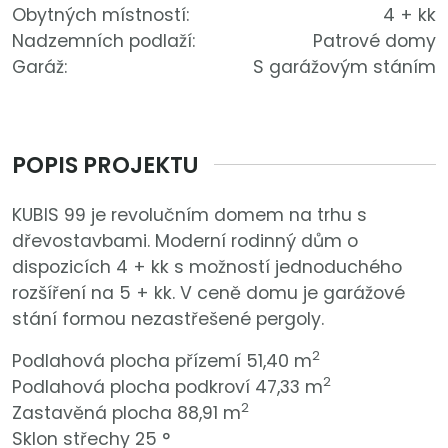
Obytných místností:
4 + kk
Nadzemních podlaží:
Patrové domy
Garáž:
S garážovým stáním
POPIS PROJEKTU
KUBIS 99 je revolučním domem na trhu s
dřevostavbami. Moderní rodinný dům o
dispozicích 4 + kk s možností jednoduchého
rozšíření na 5 + kk. V ceně domu je garážové
stání formou nezastřešené pergoly.
2
Podlahová plocha přízemí 51,40 m
2
Podlahová plocha podkroví 47,33 m
2
Zastavěná plocha 88,91 m
Sklon střechy 25 °