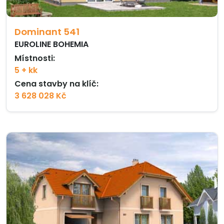
Dominant 541
EUROLINE BOHEMIA
Místnosti:
5 + kk
Cena stavby na klíč:
3 628 028 Kč