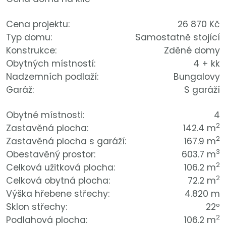
Cena projektu:
26 870 Kč
Typ domu:
Samostatně stojící
Konstrukce:
Zděné domy
Obytných místností:
4 + kk
Nadzemních podlaží:
Bungalovy
Garáž:
S garáží
Obytné místnosti:
4
2
Zastavěná plocha:
142.4 m
2
Zastavěná plocha s garáží:
167.9 m
3
Obestavěný prostor:
603.7 m
2
Celková užitková plocha:
106.2 m
2
Celková obytná plocha:
72.2 m
Výška hřebene střechy:
4.820 m
Sklon střechy:
22º
2
Podlahová plocha:
106.2 m