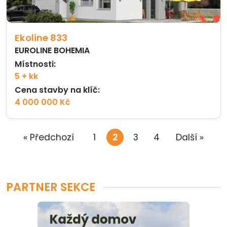
Ekoline 833
EUROLINE BOHEMIA
Místnosti:
5 + kk
Cena stavby na klíč:
4 000 000 Kč
« Předchozí
1
2
3
4
Další »
PARTNER SEKCE