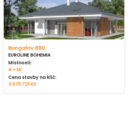
Bungalov 880
EUROLINE BOHEMIA
Místnosti:
4 + kk
Cena stavby na klíč:
3 675 721 Kč