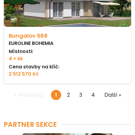
Bungalov 568
EUROLINE BOHEMIA
Místnosti:
4 + kk
Cena stavby na klíč:
2 512 570 Kč
« Předchozí
1
2
3
4
Další »
PARTNER SEKCE