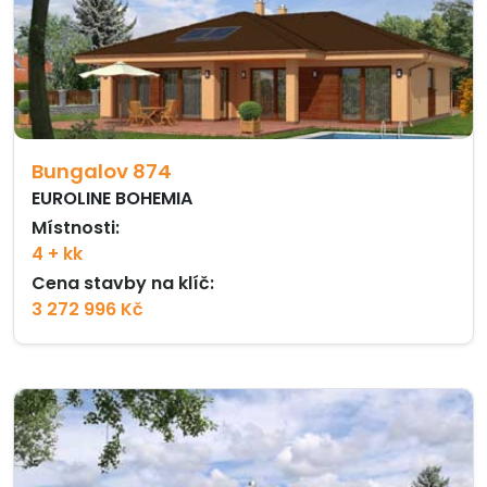
Bungalov 874
EUROLINE BOHEMIA
Místnosti:
4 + kk
Cena stavby na klíč:
3 272 996 Kč