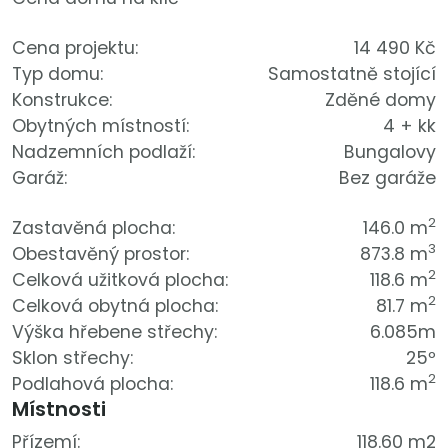
Cena projektu:
14 490 Kč
Typ domu:
Samostatně stojící
Konstrukce:
Zděné domy
Obytných místností:
4 + kk
Nadzemních podlaží:
Bungalovy
Garáž:
Bez garáže
2
Zastavěná plocha:
146.0 m
3
Obestavěný prostor:
873.8 m
2
Celková užitková plocha:
118.6 m
2
Celková obytná plocha:
81.7 m
Výška hřebene střechy:
6.085m
Sklon střechy:
25º
2
Podlahová plocha:
118.6 m
Místnosti
Přízemí:
118.60 m2