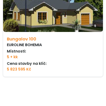
Bungalov 100
EUROLINE BOHEMIA
Místnosti:
5 + kk
Cena stavby na klíč:
5 823 595 Kč