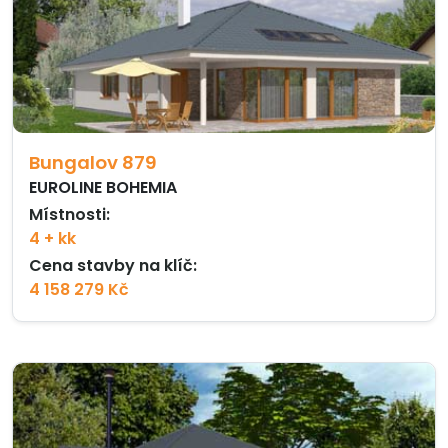
Bungalov 879
EUROLINE BOHEMIA
Místnosti:
4 + kk
Cena stavby na klíč:
4 158 279 Kč