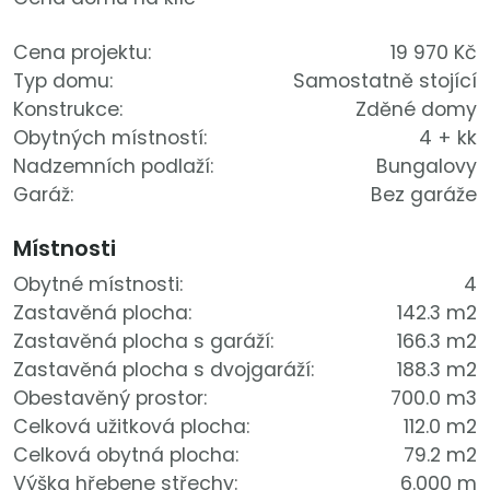
Cena projektu:
19 970 Kč
Typ domu:
Samostatně stojící
Konstrukce:
Zděné domy
Obytných místností:
4 + kk
Nadzemních podlaží:
Bungalovy
Garáž:
Bez garáže
Místnosti
Obytné místnosti:
4
Zastavěná plocha:
142.3 m2
Zastavěná plocha s garáží:
166.3 m2
Zastavěná plocha s dvojgaráží:
188.3 m2
Obestavěný prostor:
700.0 m3
Celková užitková plocha:
112.0 m2
Celková obytná plocha:
79.2 m2
Výška hřebene střechy:
6.000 m