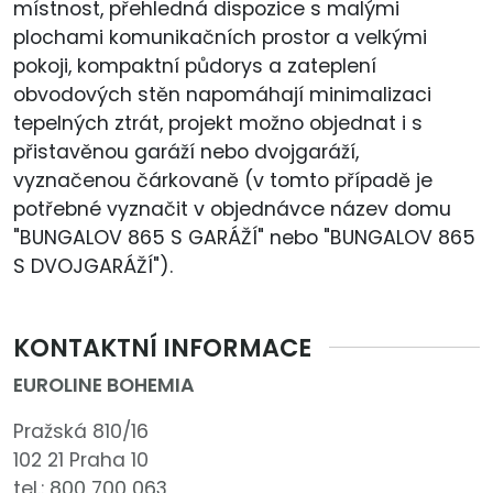
místnost, přehledná dispozice s malými
plochami komunikačních prostor a velkými
pokoji, kompaktní půdorys a zateplení
obvodových stěn napomáhají minimalizaci
tepelných ztrát, projekt možno objednat i s
přistavěnou garáží nebo dvojgaráží,
vyznačenou čárkovaně (v tomto případě je
potřebné vyznačit v objednávce název domu
"BUNGALOV 865 S GARÁŽÍ" nebo "BUNGALOV 865
S DVOJGARÁŽÍ").
KONTAKTNÍ INFORMACE
EUROLINE BOHEMIA
Pražská 810/16
102 21 Praha 10
tel.:
800 700 063