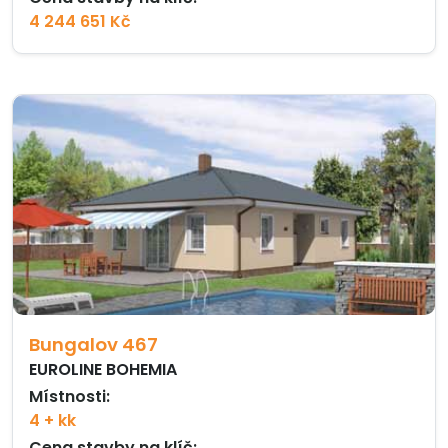
4 244 651 Kč
Bungalov 467
EUROLINE BOHEMIA
Místnosti:
4 + kk
Cena stavby na klíč: