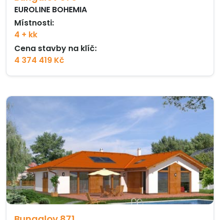
EUROLINE BOHEMIA
Místnosti:
4 + kk
Cena stavby na klíč:
4 374 419 Kč
Bungalov 871