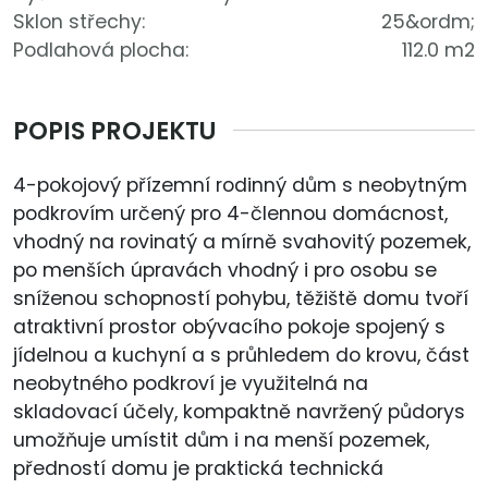
Sklon střechy:
25&ordm;
Podlahová plocha:
112.0 m2
POPIS PROJEKTU
4-pokojový přízemní rodinný dům s neobytným
podkrovím určený pro 4-člennou domácnost,
vhodný na rovinatý a mírně svahovitý pozemek,
po menších úpravách vhodný i pro osobu se
sníženou schopností pohybu, těžiště domu tvoří
atraktivní prostor obývacího pokoje spojený s
jídelnou a kuchyní a s průhledem do krovu, část
neobytného podkroví je využitelná na
skladovací účely, kompaktně navržený půdorys
umožňuje umístit dům i na menší pozemek,
předností domu je praktická technická