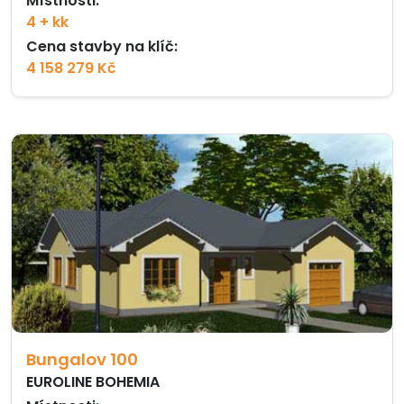
Místnosti:
4 + kk
Cena stavby na klíč:
4 158 279 Kč
Bungalov 100
EUROLINE BOHEMIA