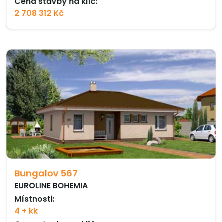
Cena stavby na klíč:
2 708 312 Kč
Bungalov 567
EUROLINE BOHEMIA
Místnosti:
4 + kk