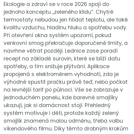
Ekologie a zdraví se v roce 2026 spojí do
jednoho konceptu „zeleného klidu“. Chytré
termostaty nebudou jen hlídat teplotu, ale také
kvalitu vzduchu, hladinu hluku a spotřebu vody.
Při otevření okna systém upozorní, pokud
venkovní smog překračuje doporučené limity, a
navrhne větrat později. Lednice zase poradí
recept na základě surovin, které se blíží datu
spotřeby, a tím snižuje plýtvání. Aplikace
propojená s elektroměrem vyhodnotí, zda je
výhodné spustit pračku právě teď, nebo počkat
na levnější tarif po půlnoci. Vše se zobrazuje v
jednoduchém panelu, kde barevné smajlíky
ukazují, jak si domácnost stojí. Přehledný
systém motivuje i děti, protože každý zelený
smajlík znamená malou odměnu, třeba volbu
víkendového filmu. Díky těmto drobným krokům