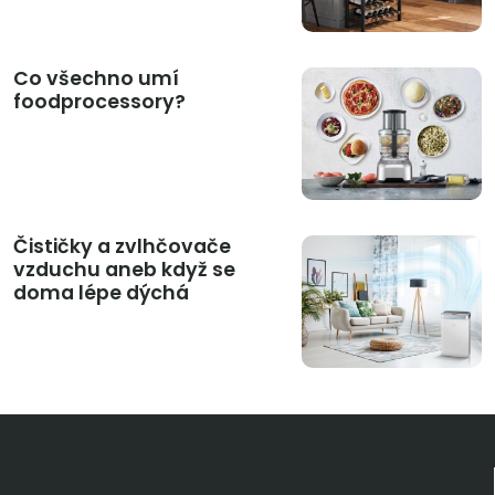
Co všechno umí
foodprocessory?
Čističky a zvlhčovače
vzduchu aneb když se
doma lépe dýchá
KDO JSME