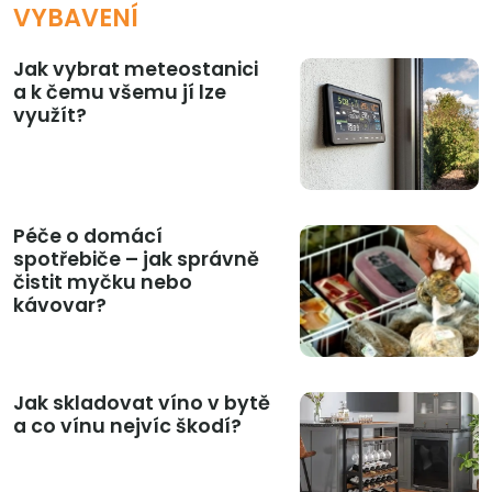
VYBAVENÍ
Jak vybrat meteostanici
a k čemu všemu jí lze
využít?
Péče o domácí
spotřebiče – jak správně
čistit myčku nebo
kávovar?
Jak skladovat víno v bytě
a co vínu nejvíc škodí?