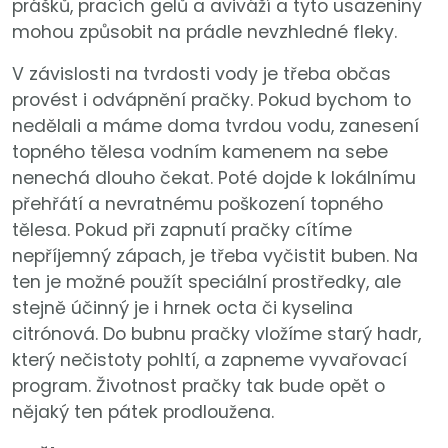
prášků, pracích gelů a aviváží a tyto usazeniny
mohou způsobit na prádle nevzhledné fleky.
V závislosti na tvrdosti vody je třeba občas
provést i odvápnění pračky. Pokud bychom to
nedělali a máme doma tvrdou vodu, zanesení
topného tělesa vodním kamenem na sebe
nenechá dlouho čekat. Poté dojde k lokálnímu
přehřátí a nevratnému poškození topného
tělesa. Pokud při zapnutí pračky cítíme
nepříjemný zápach, je třeba vyčistit buben. Na
ten je možné použít speciální prostředky, ale
stejně účinný je i hrnek octa či kyselina
citrónová. Do bubnu pračky vložíme starý hadr,
který nečistoty pohltí, a zapneme vyvařovací
program. Životnost pračky tak bude opět o
nějaký ten pátek prodloužena.