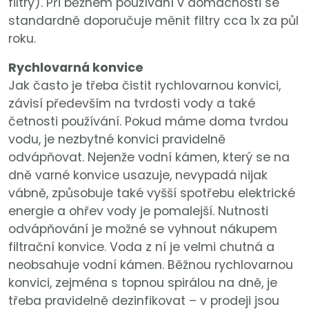
filtry). Při běžném používání v domácnosti se
standardně doporučuje měnit filtry cca 1x za půl
roku.
Rychlovarná konvice
Jak často je třeba čistit rychlovarnou konvici,
závisí především na tvrdosti vody a také
četnosti používání. Pokud máme doma tvrdou
vodu, je nezbytné konvici pravidelně
odvápňovat. Nejenže vodní kámen, který se na
dně varné konvice usazuje, nevypadá nijak
vábně, způsobuje také vyšší spotřebu elektrické
energie a ohřev vody je pomalejší. Nutnosti
odvápňování je možné se vyhnout nákupem
filtrační konvice. Voda z ní je velmi chutná a
neobsahuje vodní kámen. Běžnou rychlovarnou
konvici, zejména s topnou spirálou na dně, je
třeba pravidelně dezinfikovat – v prodeji jsou