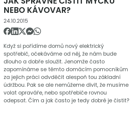
JAK SPRÁVNĚ ČISTIT MYČKU
NEBO KÁVOVAR?
24.10.2015
Když si pořídíme domů nový elektrický
spotřebič, očekáváme od něj, že nám bude
dlouho a dobře sloužit. Jenomže často
zapomínáme se těmto domácím pomocníkům
za jejich práci odvděčit alespoň tou základní
údržbou. Pak se ale nemůžeme divit, že musíme
volat opraváře, nebo spotřebiče rovnou
odepsat. Čím a jak často je tedy dobré je čistit?