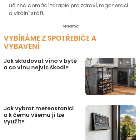
Účinná domácí terapie pro zdraví, regeneraci
a vitální stáří.
Reklama
VYBÍRÁME Z SPOTŘEBIČE A
VYBAVENÍ
Jak skladovat víno v bytě
a co vínu nejvíc škodí?
Jak vybrat meteostanici
a k čemu všemu jí lze
využít?