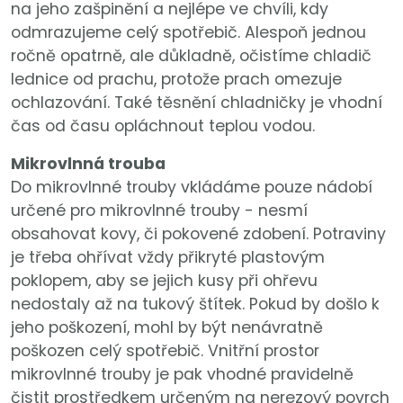
na jeho zašpinění a nejlépe ve chvíli, kdy
odmrazujeme celý spotřebič. Alespoň jednou
ročně opatrně, ale důkladně, očistíme chladič
lednice od prachu, protože prach omezuje
ochlazování. Také těsnění chladničky je vhodní
čas od času opláchnout teplou vodou.
Mikrovlnná trouba
Do mikrovlnné trouby vkládáme pouze nádobí
určené pro mikrovlnné trouby - nesmí
obsahovat kovy, či pokovené zdobení. Potraviny
je třeba ohřívat vždy přikryté plastovým
poklopem, aby se jejich kusy při ohřevu
nedostaly až na tukový štítek. Pokud by došlo k
jeho poškození, mohl by být nenávratně
poškozen celý spotřebič. Vnitřní prostor
mikrovlnné trouby je pak vhodné pravidelně
čistit prostředkem určeným na nerezový povrch