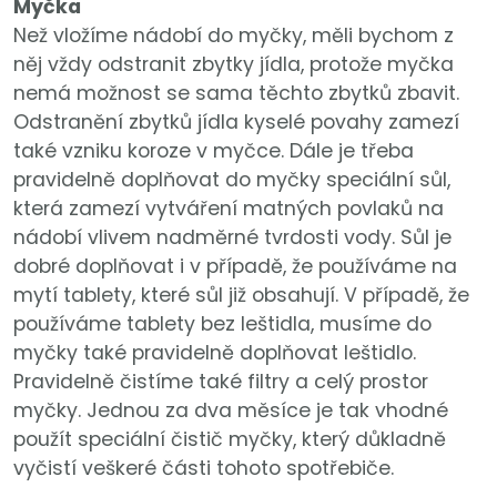
Myčka
Než vložíme nádobí do myčky, měli bychom z
něj vždy odstranit zbytky jídla, protože myčka
nemá možnost se sama těchto zbytků zbavit.
Odstranění zbytků jídla kyselé povahy zamezí
také vzniku koroze v myčce. Dále je třeba
pravidelně doplňovat do myčky speciální sůl,
která zamezí vytváření matných povlaků na
nádobí vlivem nadměrné tvrdosti vody. Sůl je
dobré doplňovat i v případě, že používáme na
mytí tablety, které sůl již obsahují. V případě, že
používáme tablety bez leštidla, musíme do
myčky také pravidelně doplňovat leštidlo.
Pravidelně čistíme také filtry a celý prostor
myčky. Jednou za dva měsíce je tak vhodné
použít speciální čistič myčky, který důkladně
vyčistí veškeré části tohoto spotřebiče.