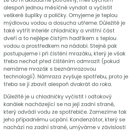
že do ní ukládáme potraviny, měli bychom
alespoň jednou měsíčně vyndat a vyčistit
veškeré šuplíky a poličky. Omyjeme je teplou
mýdlovou vodou a dosucha utřeme. Důležité je
také vytřít interiér chladničky a vnitřní část
dveří a to nejlépe čistým hadříkem s teplou
vodou a prostředkem na nádobí. Stejně pak
postupujeme i při čistění mrazáku, který je však
třeba nechat před čištěním odmrazit (pokud
nemáme mrazák s beznámrazovou
technologií). Námraza zvyšuje spotřebu, proto je
třeba se jí zbavit alespoň dvakrát do roka.
Důležité je u chladničky vyčistit i odtokový
kanálek nacházející se na její zadní straně,
který odvádí vodu ze spotřebiče. Zamezíme tak
jeho případnému ucpání. Kondenzátor, který se
nachází na zadní straně, umýváme v závislosti