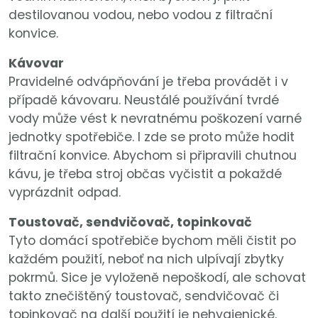
destilovanou vodou, nebo vodou z filtrační
konvice.
Kávovar
Pravidelné odvápňování je třeba provádět i v
případě kávovaru. Neustálé používání tvrdé
vody může vést k nevratnému poškození varné
jednotky spotřebiče. I zde se proto může hodit
filtrační konvice. Abychom si připravili chutnou
kávu, je třeba stroj občas vyčistit a pokaždé
vyprázdnit odpad.
Toustovač, sendvičovač, topinkovač
Tyto domácí spotřebiče bychom měli čistit po
každém použití, neboť na nich ulpívají zbytky
pokrmů. Sice je vyloženě nepoškodí, ale schovat
takto znečištěný toustovač, sendvičovač či
topinkovač na další použití je nehygienické.