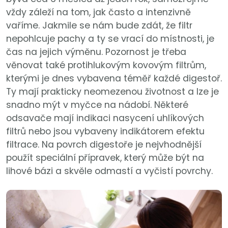
vždy záleží na tom, jak často a intenzivně
vaříme. Jakmile se nám bude zdát, že filtr
nepohlcuje pachy a ty se vrací do místnosti, je
čas na jejich výměnu. Pozornost je třeba
věnovat také protihlukovým kovovým filtrům,
kterými je dnes vybavena téměř každé digestoř.
Ty mají prakticky neomezenou životnost a lze je
snadno mýt v myčce na nádobí. Některé
odsavače mají indikaci nasycení uhlíkových
filtrů nebo jsou vybaveny indikátorem efektu
filtrace. Na povrch digestoře je nejvhodnější
použít speciální přípravek, který může být na
lihové bázi a skvěle odmastí a vyčistí povrchy.