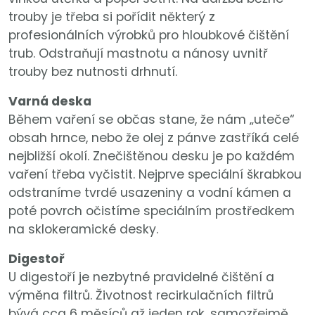
trouby je třeba si pořídit některý z
profesionálních výrobků pro hloubkové čištění
trub. Odstraňují mastnotu a nánosy uvnitř
trouby bez nutnosti drhnutí.
Varná deska
Během vaření se občas stane, že nám „uteče“
obsah hrnce, nebo že olej z pánve zastříká celé
nejbližší okolí. Znečištěnou desku je po každém
vaření třeba vyčistit. Nejprve speciální škrabkou
odstraníme tvrdé usazeniny a vodní kámen a
poté povrch očistíme speciálním prostředkem
na sklokeramické desky.
Digestoř
U digestoří je nezbytné pravidelné čištění a
výměna filtrů. Životnost recirkulačních filtrů
bývá cca 6 měsíců až jeden rok, samozřejmě