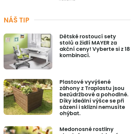
NÁŠ TIP
Dětské rostoucí sety
stolů a židlí MAYER za
akční ceny! Vyberte si z 18
kombinací.
Plastové vyvýšené
záhony z Traplastu jsou
bezúdržbové a pohodlné.
Díky ideální výšce se při
sázení i sklizni nemusíte
ohýbat.
Medonosné rostliny