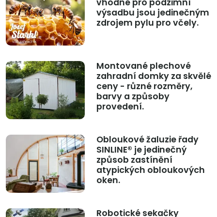
vhodné pro podzimní
výsadbu jsou jedinečným
zdrojem pylu pro včely.
Montované plechové
zahradní domky za skvělé
ceny - různé rozměry,
barvy a způsoby
provedení.
Obloukové žaluzie řady
SINLINE® je jedinečný
způsob zastínění
atypických obloukových
oken.
Robotické sekačky