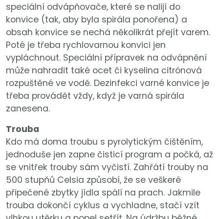
speciální odvápňovače, které se nalijí do
konvice (tak, aby byla spirála ponořena) a
obsah konvice se nechá několikrát přejít varem.
Poté je třeba rychlovarnou konvici jen
vypláchnout. Speciální přípravek na odvápnění
může nahradit také ocet či kyselina citrónová
rozpuštěné ve vodě. Dezinfekci varné konvice je
třeba provádět vždy, když je varná spirála
zanesena.
Trouba
Kdo má doma troubu s pyrolytickým čištěním,
jednoduše jen zapne čisticí program a počká, až
se vnitřek trouby sám vyčistí. Zahřátí trouby na
500 stupňů Celsia způsobí, že se veškeré
připečené zbytky jídla spálí na prach. Jakmile
trouba dokončí cyklus a vychladne, stačí vzít
vlhkou utěrku a popel setřít. Na údržbu běžné