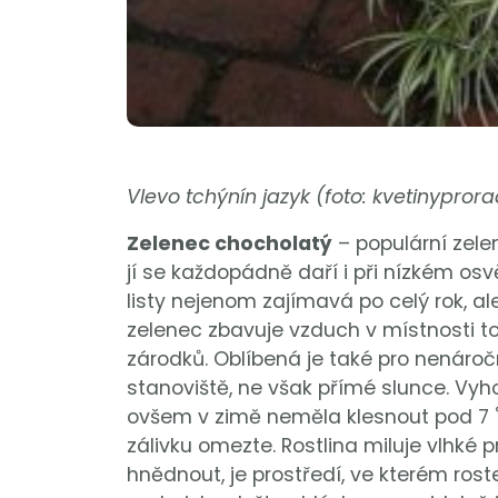
Vlevo tchýnín jazyk (foto: kvetinypror
Zelenec chocholatý
– populární zelen
jí se každopádně daří i při nízkém osvě
listy nejenom zajímavá po celý rok, al
zelenec zbavuje vzduch v místnosti t
zárodků. Oblíbená je také pro nenáročn
stanoviště, ne však přímé slunce. Vyho
ovšem v zimě neměla klesnout pod 7 ˚ C
zálivku omezte. Rostlina miluje vlhké p
hnědnout, je prostředí, ve kterém roste