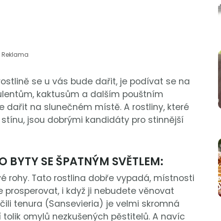
Reklama
ostlině se u vás bude dařit, je podívat se na
ukulentům, kaktusům a dalším pouštním
dařit na slunečném místě. A rostliny, které
 stínu, jsou dobrými kandidáty pro stinnější
O BYTY SE ŠPATNÝM SVĚTLEM:
vé rohy. Tato rostlina dobře vypadá, místnosti
 prosperovat, i když ji nebudete věnovat
čili tenura (Sansevieria) je velmi skromná
í tolik omylů nezkušených pěstitelů. A navíc