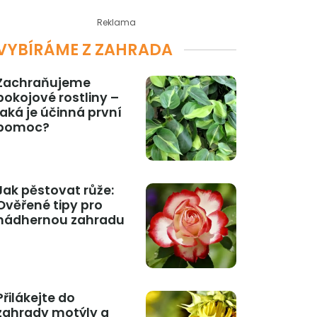
Reklama
VYBÍRÁME Z ZAHRADA
Zachraňujeme
pokojové rostliny –
jaká je účinná první
pomoc?
Jak pěstovat růže:
Ověřené tipy pro
nádhernou zahradu
Přilákejte do
zahrady motýly a