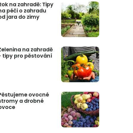
Rok na zahradě: Tipy
na péči o zahradu
od jara do zimy
Zelenina na zahradě
- tipy pro pěstování
Pěstujeme ovocné
stromy a drobné
ovoce