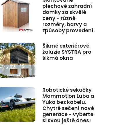
Montované
plechové zahradní
domky za skvělé
ceny - různé
rozměry, barvy a
způsoby provedení.
Šikmé exteriérové
žaluzie SYSTRA pro
šikmá okna
Robotické sekačky
Mammotion Luba a
Yuka bez kabelu.
Chytré sečení nové
generace - vyberte
si svou ještě dnes!