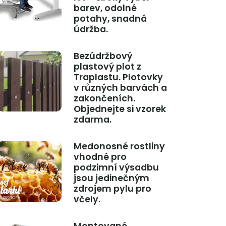
barev, odolné
potahy, snadná
údržba.
Bezúdržbový
plastový plot z
Traplastu. Plotovky
v různých barvách a
zakončeních.
Objednejte si vzorek
zdarma.
Medonosné rostliny
vhodné pro
podzimní výsadbu
jsou jedinečným
zdrojem pylu pro
včely.