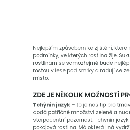
Nejlepším způsobem ke zjištění, které r
podmínky, ve kterých rostlina žije. S
rostlinám se samozřejmě bude nejlépe 
rostou v lese pod smrky a radují se ze
místo.
ZDE JE NĚKOLIK MOŽNOSTÍ PR
Tchýnin jazyk
– to je náš tip pro tma
dodá patřičné množství zeleně a nude
storpocentní pozornost. Tchynin jazyk 
pokojová rostlina. Málokterá jiná vydrž