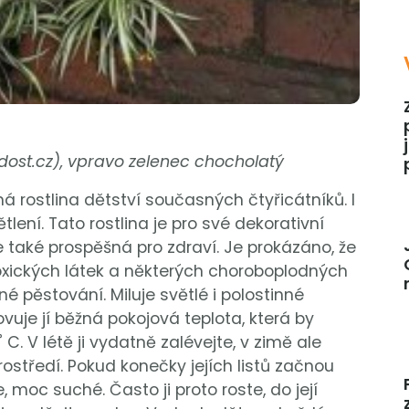
adost.cz), vpravo zelenec chocholatý
á rostlina dětství současných čtyřicátníků. I
tlení. Tato rostlina je pro své dekorativní
e také prospěšná pro zdraví. Je prokázáno, že
oxických látek a některých choroboplodných
é pěstování. Miluje světlé i polostinné
vuje jí běžná pokojová teplota, která by
. V létě ji vydatně zalévejte, v zimě ale
rostředí. Pokud konečky jejích listů začnou
, moc suché. Často ji proto roste, do její