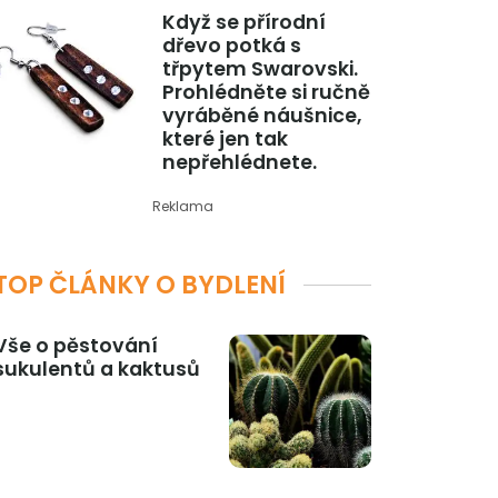
Když se přírodní
dřevo potká s
třpytem Swarovski.
Prohlédněte si ručně
vyráběné náušnice,
které jen tak
nepřehlédnete.
Reklama
TOP ČLÁNKY O BYDLENÍ
Vše o pěstování
sukulentů a kaktusů