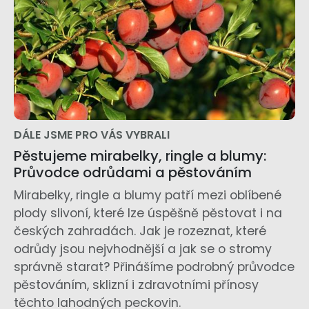
DÁLE JSME PRO VÁS VYBRALI
Pěstujeme mirabelky, ringle a blumy:
Průvodce odrůdami a pěstováním
Mirabelky, ringle a blumy patří mezi oblíbené
plody slivoní, které lze úspěšně pěstovat i na
českých zahradách. Jak je rozeznat, které
odrůdy jsou nejvhodnější a jak se o stromy
správně starat? Přinášíme podrobný průvodce
pěstováním, sklizní i zdravotními přínosy
těchto lahodných peckovin.