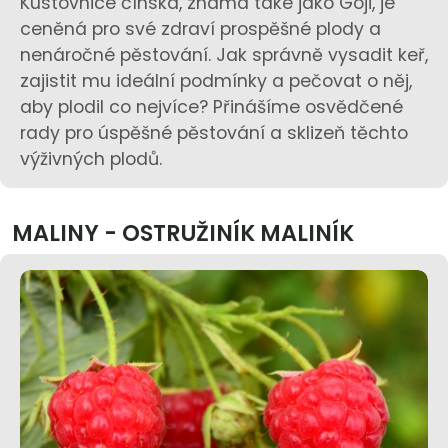
Kustovnice čínská, známá také jako Goji, je
ceněná pro své zdraví prospěšné plody a
nenáročné pěstování. Jak správně vysadit keř,
zajistit mu ideální podmínky a pečovat o něj,
aby plodil co nejvíce? Přinášíme osvědčené
rady pro úspěšné pěstování a sklizeň těchto
výživných plodů.
MALINY - OSTRUŽINÍK MALINÍK