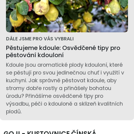
DÁLE JSME PRO VÁS VYBRALI
Pěstujeme kdoule: Osvědčené tipy pro
pěstování kdouloní
Kdoule jsou aromatické plody kdouloní, které
se pěstují pro svou jedinečnou chuť i využití v
kuchyni. Jak správně pěstovat kdoule, aby
stromy dobře rostly a přinášely bohatou
úrodu? Přinášíme osvědčené tipy pro
výsadbu, péči o kdouloně a sklizeň kvalitních
plodů.
GOJI - KUSTOVNICE ČÍNSKÁ