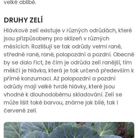
velké oblibě.
DRUHY ZELÍ
Hlávkové zelí existuje v různých odrůdách, které
jsou přizpůsobeny pro sklizeň v různých
měsících. Rozlišují se tak odrůdy velmi rané,
středně rané, rané, polopozdní a pozdní. Obecně
by se dalo říct, že čím je odrůda zelí ranější, tím
měkčí je hlávka, která je tak určená především k
přímé konzumaci. Až polopozdní a pozdní
odrůdy mají velké tvrdé hlávky, které jsou
vhodné k dlouhodobému skladování. Zelí se
může lišit také barvou, známe jak bílé, tak i
červené zelí.