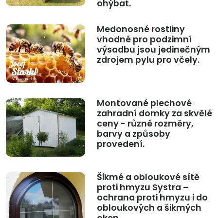
ohýbat.
Medonosné rostliny
vhodné pro podzimní
výsadbu jsou jedinečným
zdrojem pylu pro včely.
Montované plechové
zahradní domky za skvělé
ceny - různé rozměry,
barvy a způsoby
provedení.
Šikmé a obloukové sítě
proti hmyzu Systra –
ochrana proti hmyzu i do
obloukových a šikmých
oken