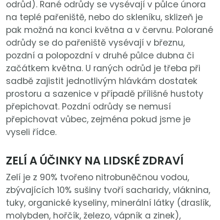
odrůd). Rané odrůdy se vysévají v půlce února
na teplé pařeniště, nebo do skleníku, sklizeň je
pak možná na konci května a v červnu. Polorané
odrůdy se do pařeniště vysévají v březnu,
pozdní a polopozdní v druhé půlce dubna či
začátkem května. U raných odrůd je třeba při
sadbě zajistit jednotlivým hlávkám dostatek
prostoru a sazenice v případě přílišné hustoty
přepichovat. Pozdní odrůdy se nemusí
přepichovat vůbec, zejména pokud jsme je
vyseli řídce.
ZELÍ A ÚČINKY NA LIDSKÉ ZDRAVÍ
Zelí je z 90% tvořeno nitrobuněčnou vodou,
zbývajících 10% sušiny tvoří sacharidy, vláknina,
tuky, organické kyseliny, minerální látky (draslík,
molybden, hořčík, železo, vápník a zinek),