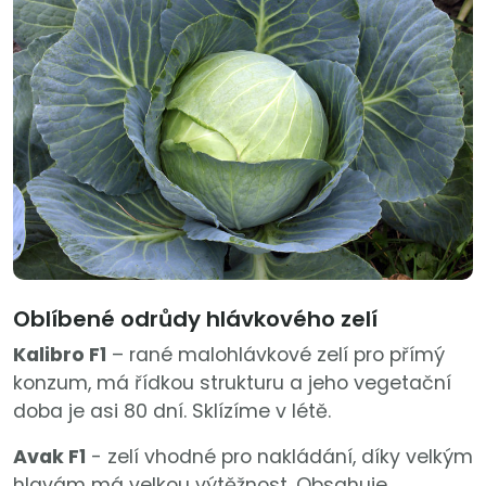
Oblíbené odrůdy hlávkového zelí
Kalibro F1
– rané malohlávkové zelí pro přímý
konzum, má řídkou strukturu a jeho vegetační
doba je asi 80 dní. Sklízíme v létě.
Avak F1
- zelí vhodné pro nakládání, díky velkým
hlavám má velkou výtěžnost. Obsahuje