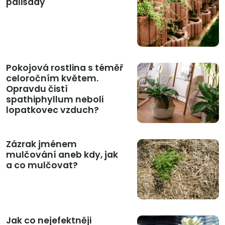
palisády
Pokojová rostlina s téměř
celoročním květem.
Opravdu čistí
spathiphyllum neboli
lopatkovec vzduch?
Zázrak jménem
mulčování aneb kdy, jak
a co mulčovat?
Jak co nejefektněji