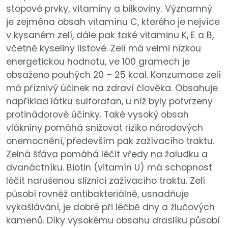
stopové prvky, vitamíny a bílkoviny. Významný
je zejména obsah vitamínu C, kterého je nejvíce
v kysaném zelí, dále pak také vitaminu K, E a B,
včetně kyseliny listové. Zelí má velmi nízkou
energetickou hodnotu, ve 100 gramech je
obsaženo pouhých 20 – 25 kcal. Konzumace zelí
má příznivý účinek na zdraví člověka. Obsahuje
například látku sulforafan, u níž byly potvrzeny
protinádorové účinky. Také vysoký obsah
vlákniny pomáhá snižovat riziko národových
onemocnění, především pak zažívacího traktu.
Zelná šťáva pomáhá léčit vředy na žaludku a
dvanáctníku. Biotin (vitamín U) má schopnost
léčit narušenou sliznici zažívacího traktu. Zelí
působí rovněž antibakteriálně, usnadňuje
vykašlávání, je dobré při léčbě dny a žlučových
kamenů. Díky vysokému obsahu draslíku působí