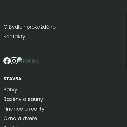
KDO JSME
O Bydleniprokaždého
Kontakty
SLEDUJTE NÁS
STAVBA
Barvy
Bazény a sauny
Finance a reality
Okna a dveře