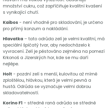
množství cukru, což zapříčiňuje kvalitní kvašení
s vynikající chutí.
Kaibos
- není vhodné pro skladování, je určeno
pro přímý konzum a nakládání.
Hlavatka
– tato odrůda zelí je velmi kvalitní, má
speciální špičatý tvar, aby nedocházelo k
vyvracení. Zelí je pěstováno zejména na pomezí
Krkonoš a Jizerských hor, kde se mu daří
nejlépe.
Holt
- pozdní zelí s menší, kulovitou až mírně
zploštělou, hlávkou, která je velmi pevná a
hustá. Odrůda se vyznačuje velmi dobrou
skladovatelností.
Korino F1
– středně raná odrůda se středně