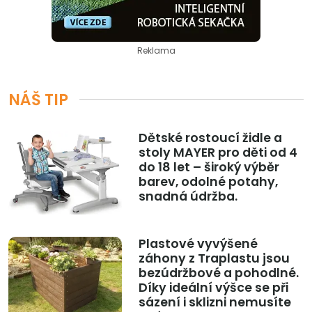
Reklama
NÁŠ TIP
Dětské rostoucí židle a
stoly MAYER pro děti od 4
do 18 let – široký výběr
barev, odolné potahy,
snadná údržba.
Plastové vyvýšené
záhony z Traplastu jsou
bezúdržbové a pohodlné.
Díky ideální výšce se při
sázení i sklizni nemusíte