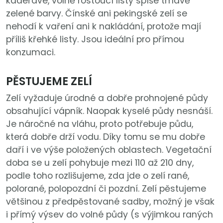
kadeřavé, volně rostoucí listy spíše tmavě
zelené barvy. Čínské ani pekingské zelí se
nehodí k vaření ani k nakládání, protože mají
příliš křehké listy. Jsou ideální pro přímou
konzumaci.
PĚSTUJEME ZELÍ
Zelí vyžaduje úrodné a dobře prohnojené půdy
obsahující vápník. Naopak kyselé půdy nesnáší.
Je náročné na vláhu, proto potřebuje půdu,
která dobře drží vodu. Díky tomu se mu dobře
daří i ve výše položených oblastech. Vegetační
doba se u zelí pohybuje mezi 110 až 210 dny,
podle toho rozlišujeme, zda jde o zelí rané,
polorané, polopozdní či pozdní. Zelí pěstujeme
většinou z předpěstované sadby, možný je však
i přímý výsev do volné půdy (s výjimkou raných