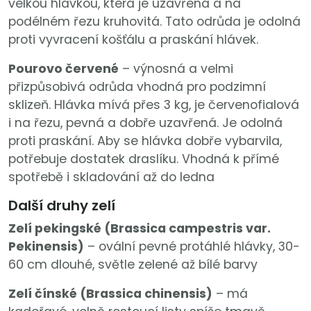
velkou hlávkou, která je uzavřená a na
podélném řezu kruhovitá. Tato odrůda je odolná
proti vyvracení košťálu a praskání hlávek.
Pourovo červené
– výnosná a velmi
přizpůsobivá odrůda vhodná pro podzimní
sklizeň. Hlávka mívá přes 3 kg, je červenofialová
i na řezu, pevná a dobře uzavřená. Je odolná
proti praskání. Aby se hlávka dobře vybarvila,
potřebuje dostatek draslíku. Vhodná k přímé
spotřebě i skladování až do ledna
Další druhy zelí
Zelí pekingské (Brassica campestris var.
Pekinensis)
– ovální pevné protáhlé hlávky, 30-
60 cm dlouhé, světle zelené až bílé barvy
Zelí čínské (Brassica chinensis)
– má