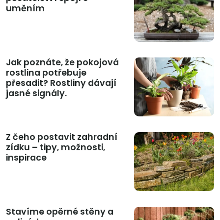
uměním
Jak poznáte, že pokojová
rostlina potřebuje
přesadit? Rostliny dávají
jasné signály.
Z čeho postavit zahradní
zídku – tipy, možnosti,
inspirace
Stavíme opěrné stěny a