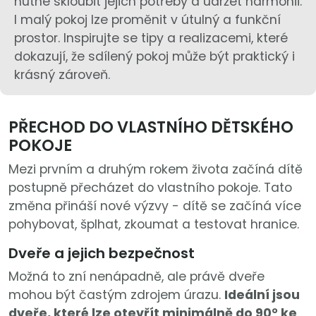
nutné skloubit jejich potřeby a udržet harmonii.
I malý pokoj lze proměnit v útulný a funkční
prostor. Inspirujte se tipy a realizacemi, které
dokazují, že sdílený pokoj může být praktický i
krásný zároveň.
PŘECHOD DO VLASTNÍHO DĚTSKÉHO
POKOJE
Mezi prvním a druhým rokem života začíná dítě
postupně přecházet do vlastního pokoje. Tato
změna přináší nové výzvy - dítě se začíná více
pohybovat, šplhat, zkoumat a testovat hranice.
Dveře a jejich bezpečnost
Možná to zní nenápadně, ale právě dveře
mohou být častým zdrojem úrazu.
Ideální jsou
dveře, které lze otevřít minimálně do 90° ke