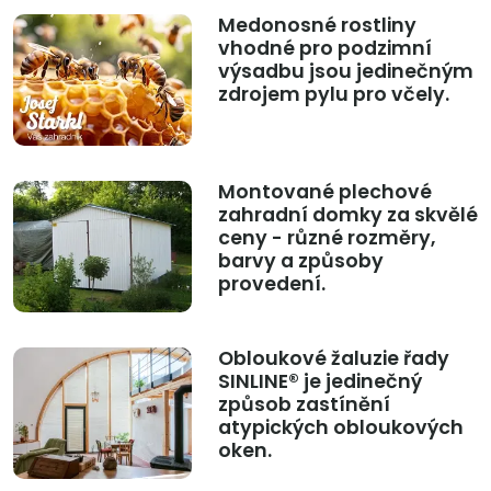
Medonosné rostliny
vhodné pro podzimní
výsadbu jsou jedinečným
zdrojem pylu pro včely.
Montované plechové
zahradní domky za skvělé
ceny - různé rozměry,
barvy a způsoby
provedení.
Obloukové žaluzie řady
SINLINE® je jedinečný
způsob zastínění
atypických obloukových
oken.