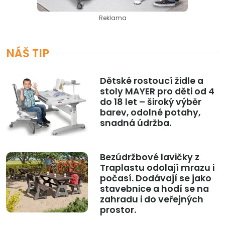
Reklama
NÁŠ TIP
Dětské rostoucí židle a
stoly MAYER pro děti od 4
do 18 let – široký výběr
barev, odolné potahy,
snadná údržba.
Bezúdržbové lavičky z
Traplastu odolají mrazu i
počasí. Dodávají se jako
stavebnice a hodí se na
zahradu i do veřejných
prostor.