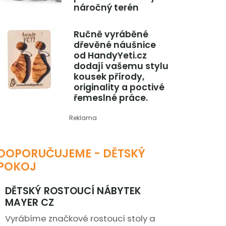
náročný terén
Ručně vyráběné
dřevěné náušnice
od HandyYeti.cz
dodají vašemu stylu
kousek přírody,
originality a poctivé
řemeslné práce.
Reklama
DOPORUČUJEME - DĚTSKÝ
POKOJ
DĚTSKÝ ROSTOUCÍ NÁBYTEK
MAYER CZ
Vyrábíme značkové rostoucí stoly a