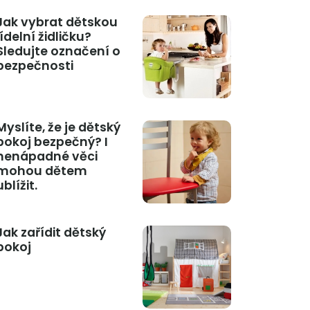
Jak vybrat dětskou
jídelní židličku?
Sledujte označení o
bezpečnosti
Myslíte, že je dětský
pokoj bezpečný? I
nenápadné věci
mohou dětem
ublížit.
Jak zařídit dětský
pokoj