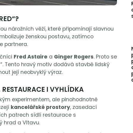
FRED“?
u nárožních věží, které připomínají slavnou
symbolizuje ženskou postavu, zatímco
e partnera.
ečníci
Fred Astaire
a
Ginger Rogers
. Proto se
“. Tento hravý motiv dodává stavbě lidský
out její neobvyklý výraz.
 RESTAURACE I VYHLÍDKA
ckým experimentem, ale plnohodnotně
zejí
kancelářské prostory
, zasedací
ích patrech sídlí restaurace s
 hrad a Vltavu.