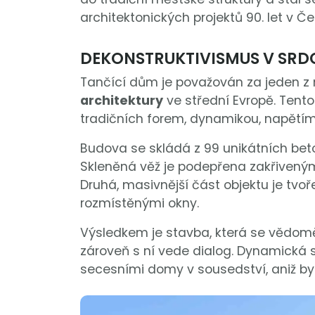
architektonických projektů 90. let v Če
DEKONSTRUKTIVISMUS V SRDC
Tančící dům je považován za jeden z 
architektury
ve střední Evropě. Tent
tradičních forem, dynamikou, napětím 
Budova se skládá z 99 unikátních beto
Skleněná věž je podepřena zakřiveným
Druhá, masivnější část objektu je tv
rozmístěnými okny.
Výsledkem je stavba, která se vědomě
zároveň s ní vede dialog. Dynamická si
secesními domy v sousedství, aniž by 