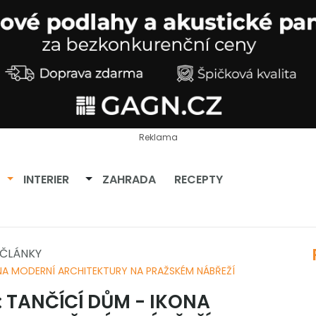
Reklama
Přepnout dropdown
Přepnout dropdown
INTERIER
ZAHRADA
RECEPTY
ČLÁNKY
NA MODERNÍ ARCHITEKTURY NA PRAŽSKÉM NÁBŘEŽÍ
 TANČÍCÍ DŮM - IKONA