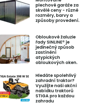
Montované
plechové garáže za
skvělé ceny - různé
rozměry, barvy a
způsoby provedení.
Obloukové žaluzie
řady SINLINE® je
jedinečný způsob
zastínění
atypických
obloukových oken.
Hledáte spolehlivý
zahradní traktor?
Využijte naši akční
nabídku traktorů
STIGA pro každou
zahradu