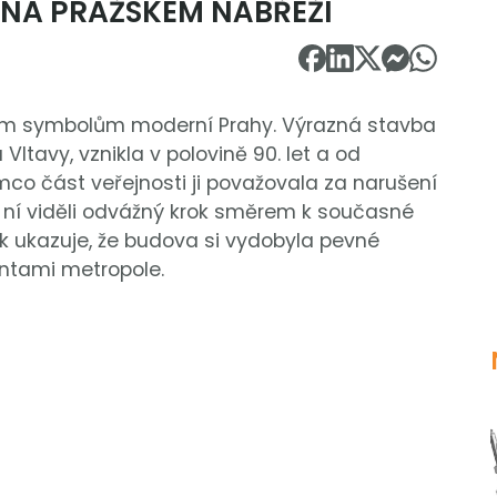
NA PRAŽSKÉM NÁBŘEŽÍ
ším symbolům moderní Prahy. Výrazná stavba
ltavy, vznikla v polovině 90. let a od
co část veřejnosti ji považovala za narušení
v ní viděli odvážný krok směrem k současné
k ukazuje, že budova si vydobyla pevné
ntami metropole.