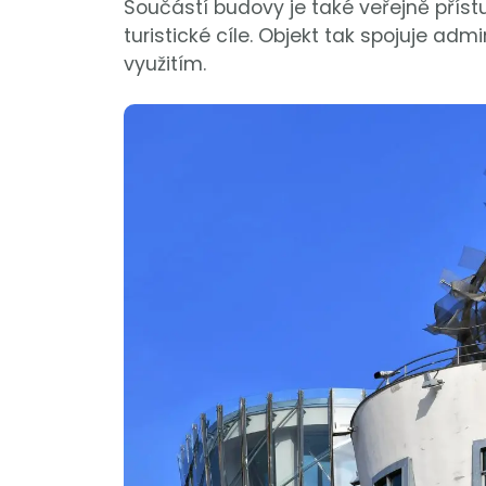
Součástí budovy je také veřejně příst
turistické cíle. Objekt tak spojuje adm
využitím.