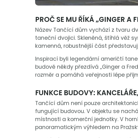
PROČ SE MU ŘÍKÁ „GINGER A 
Název Tančící dům vychází z tvaru dvo
taneční dvojici. Skleněná, štíhlá věž 
kamenná, robustnější část představuj
Inspirací byli legendární američtí tan
budově někdy přezdívá „Ginger a Fred
rozměr a pomáhá veřejnosti lépe přijm
FUNKCE BUDOVY: KANCELÁŘE,
Tančící dům není pouze architektoni
fungující budovou. V objektu se nachá
místnosti a komerční jednotky. V horn
panoramatickým výhledem na Pražský