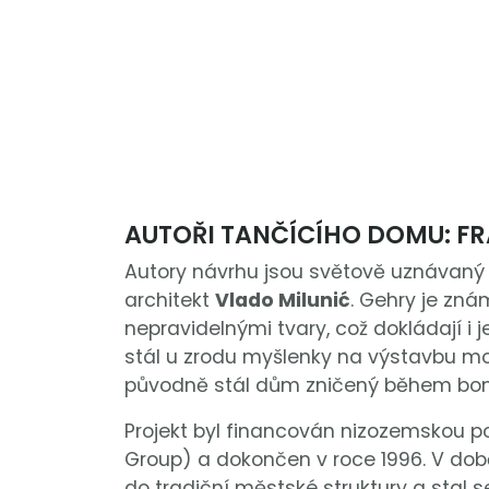
AUTOŘI TANČÍCÍHO DOMU: FR
Autory návrhu jsou světově uznávaný
architekt
Vlado Milunić
. Gehry je zn
nepravidelnými tvary, což dokládají i j
stál u zrodu myšlenky na výstavbu m
původně stál dům zničený během bom
Projekt byl financován nizozemskou p
Group) a dokončen v roce 1996. V dob
do tradiční městské struktury a stal 