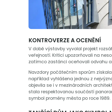
KONTROVERZE A OCENĚNÍ
V době výstavby vyvolal projekt rozsáh
veřejností. Kritici upozorňovali na ne
zatímco zastánci oceňovali odvahu a o
Navzdory počátečním sporům získala b
například vyhlášena jednou z nejvýzna
objevila se i v mezinárodních archite
stala respektovanou součástí panoram
symbol proměny města po roce 1989.