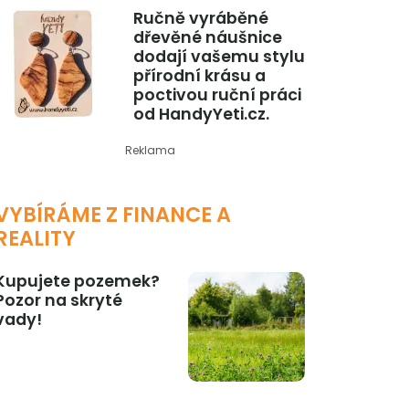
Ručně vyráběné
dřevěné náušnice
dodají vašemu stylu
přírodní krásu a
poctivou ruční práci
od HandyYeti.cz.
Reklama
VYBÍRÁME Z FINANCE A
REALITY
Kupujete pozemek?
Pozor na skryté
vady!