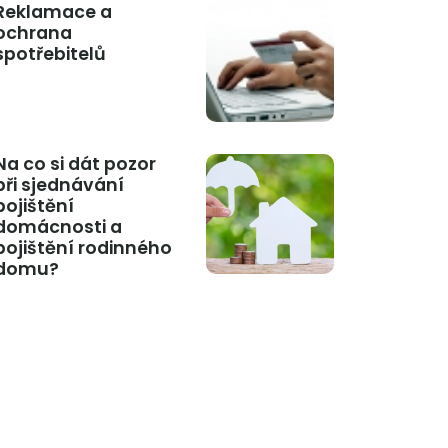
Reklamace a
ochrana
spotřebitelů
Na co si dát pozor
při sjednávání
pojištění
domácnosti a
pojištění rodinného
domu?