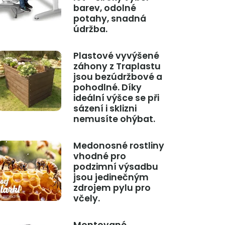
barev, odolné
potahy, snadná
údržba.
Plastové vyvýšené
záhony z Traplastu
jsou bezúdržbové a
pohodlné. Díky
ideální výšce se při
sázení i sklizni
nemusíte ohýbat.
Medonosné rostliny
vhodné pro
podzimní výsadbu
jsou jedinečným
zdrojem pylu pro
včely.