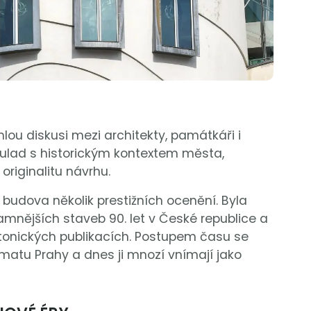
lou diskusi mezi architekty, památkáři i
soulad s historickým kontextem města,
riginalitu návrhu.
udova několik prestižních ocenění. Byla
mnějších staveb 90. let v České republice a
ktonických publikacích. Postupem času se
atu Prahy a dnes ji mnozí vnímají jako