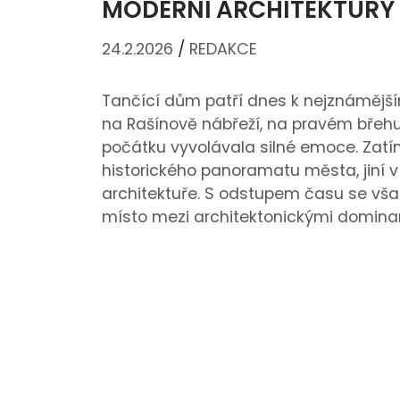
MODERNÍ ARCHITEKTURY 
24.2.2026
/
REDAKCE
Tančící dům patří dnes k nejznáměj
na Rašínově nábřeží, na pravém břehu V
počátku vyvolávala silné emoce. Zatím
historického panoramatu města, jiní 
architektuře. S odstupem času se vša
místo mezi architektonickými domina