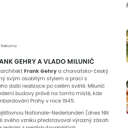
Reklama
ANK GEHRY A VLADO MILUNIĆ
 architekt
Frank Gehry
a chorvatsko-český
ámý svým osobitým stylem a prací s
eho další realizace po celém světě. Milunić
oderní budovy právě na tomto místě, kde
bardování Prahy v roce 1945.
ojišťovnou Nationale-Nederlanden (dnes NN
ě svého vzniku představoval výrazný zásah
se jedním z nejdiskutovanějších