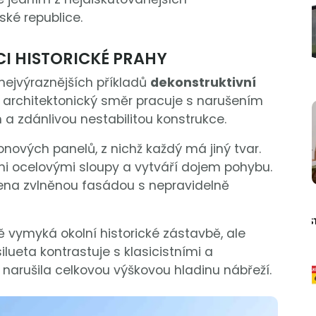
ské republice.
I HISTORICKÉ PRAHY
nejvýraznějších příkladů
dekonstruktivní
o architektonický směr pracuje s narušením
a zdánlivou nestabilitou konstrukce.
nových panelů, z nichž každý má jiný tvar.
i ocelovými sloupy a vytváří dojem pohybu.
ořena zvlněnou fasádou s nepravidelně
 vymyká okolní historické zástavbě, ale
lueta kontrastuje s klasicistními a
narušila celkovou výškovou hladinu nábřeží.