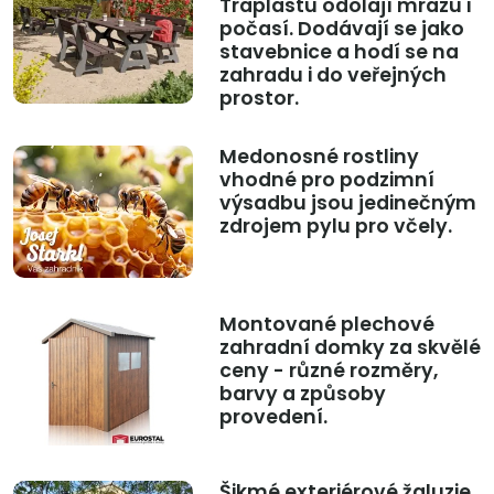
Traplastu odolají mrazu i
počasí. Dodávají se jako
stavebnice a hodí se na
zahradu i do veřejných
prostor.
Medonosné rostliny
vhodné pro podzimní
výsadbu jsou jedinečným
zdrojem pylu pro včely.
Montované plechové
zahradní domky za skvělé
ceny - různé rozměry,
barvy a způsoby
provedení.
Šikmé exteriérové žaluzie