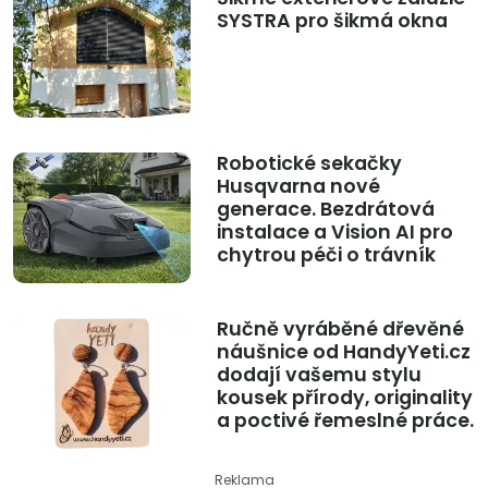
SYSTRA pro šikmá okna
Robotické sekačky
Husqvarna nové
generace. Bezdrátová
instalace a Vision AI pro
chytrou péči o trávník
Ručně vyráběné dřevěné
náušnice od HandyYeti.cz
dodají vašemu stylu
kousek přírody, originality
a poctivé řemeslné práce.
Reklama