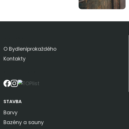
KDO JSME
O Bydleniprokaždého
Kontakty
SLEDUJTE NÁS
STAVBA
Barvy
Bazény a sauny