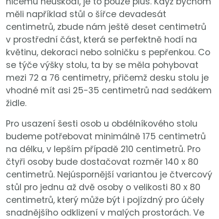
ničemu neuškodí, je to pouze plus. Když bychom
měli například stůl o šířce devadesát
centimetrů, zbude nám ještě deset centimetrů
v prostřední část, která se perfektně hodí na
květinu, dekoraci nebo solničku s pepřenkou. Co
se týče výšky stolu, ta by se měla pohybovat
mezi 72 a 76 centimetry, přičemž desku stolu je
vhodné mít asi 25-35 centimetrů nad sedákem
židle.
Pro usazení šesti osob u obdélníkového stolu
budeme potřebovat minimálně 175 centimetrů
na délku, v lepším případě 210 centimetrů. Pro
čtyři osoby bude dostačovat rozměr 140 x 80
centimetrů. Nejúspornější variantou je čtvercový
stůl pro jednu až dvě osoby o velikosti 80 x 80
centimetrů, který může být i pojízdný pro účely
snadnějšího odklizení v malých prostorách. Ve