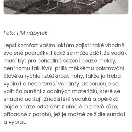
Foto: HM nábytek
Lepší komfort vašim loktům zajistí také vhodně
zvolené područky. I když se může zdát, že sedák
musí být pro pohodlné sezení pouze měkký,
není tomu tak. Kvůli příliš měkkému polstrování
člověku rychleji ztěžknout nohy, takže je třeba
vybírat o něco tvrdší varianty. Doporučuje se
volit čalounění z odolných materiálů, které se
snadno udržují. Znečištění sedáků a opěráků
půjde snáze odstranit z umělé či pravé kůže,
případně z potahů, jež je možné ze židle sundat
a vyprat.