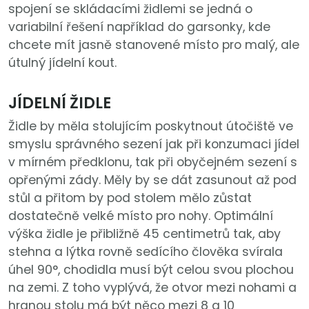
spojení se skládacími židlemi se jedná o
variabilní řešení například do garsonky, kde
chcete mít jasně stanovené místo pro malý, ale
útulný jídelní kout.
JÍDELNÍ ŽIDLE
Židle by měla stolujícím poskytnout útočiště ve
smyslu správného sezení jak při konzumaci jídel
v mírném předklonu, tak při obyčejném sezení s
opřenými zády. Měly by se dát zasunout až pod
stůl a přitom by pod stolem mělo zůstat
dostatečně velké místo pro nohy. Optimální
výška židle je přibližně 45 centimetrů tak, aby
stehna a lýtka rovně sedícího člověka svírala
úhel 90°, chodidla musí být celou svou plochou
na zemi. Z toho vyplývá, že otvor mezi nohami a
hranou stolu má být něco mezi 8 a 10