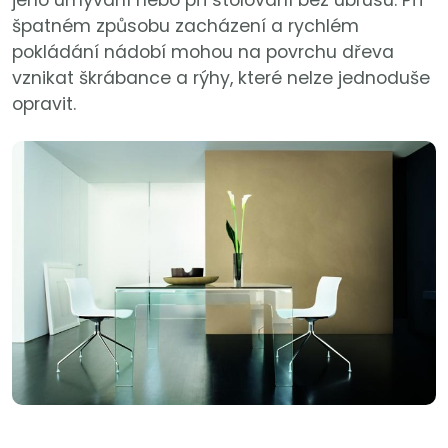
jeho umývání nebo při stolování bez ubrusu. Při
špatném způsobu zacházení a rychlém
pokládání nádobí mohou na povrchu dřeva
vznikat škrábance a rýhy, které nelze jednoduše
opravit.