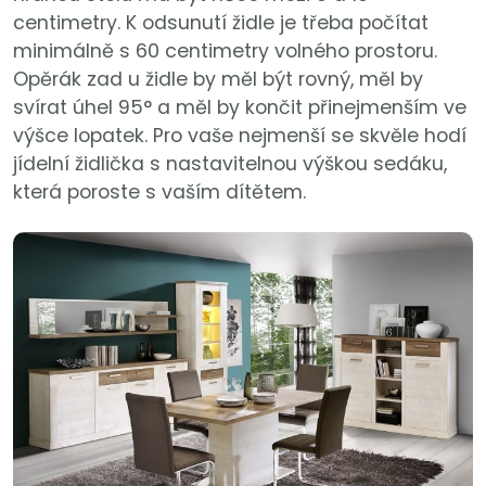
centimetry. K odsunutí židle je třeba počítat
minimálně s 60 centimetry volného prostoru.
Opěrák zad u židle by měl být rovný, měl by
svírat úhel 95° a měl by končit přinejmenším ve
výšce lopatek. Pro vaše nejmenší se skvěle hodí
jídelní židlička s nastavitelnou výškou sedáku,
která poroste s vaším dítětem.