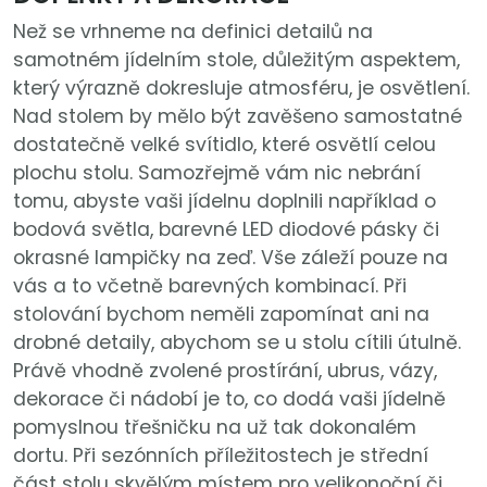
Než se vrhneme na definici detailů na
samotném jídelním stole, důležitým aspektem,
který výrazně dokresluje atmosféru, je osvětlení.
Nad stolem by mělo být zavěšeno samostatné
dostatečně velké svítidlo, které osvětlí celou
plochu stolu. Samozřejmě vám nic nebrání
tomu, abyste vaši jídelnu doplnili například o
bodová světla, barevné LED diodové pásky či
okrasné lampičky na zeď. Vše záleží pouze na
vás a to včetně barevných kombinací. Při
stolování bychom neměli zapomínat ani na
drobné detaily, abychom se u stolu cítili útulně.
Právě vhodně zvolené prostírání, ubrus, vázy,
dekorace či nádobí je to, co dodá vaši jídelně
pomyslnou třešničku na už tak dokonalém
dortu. Při sezónních příležitostech je střední
část stolu skvělým místem pro velikonoční či