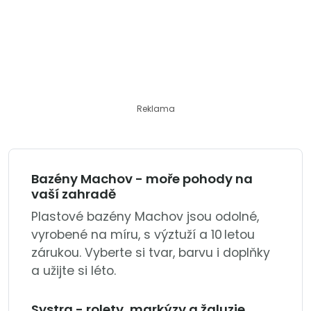
Reklama
Bazény Machov - moře pohody na
vaší zahradě
Plastové bazény Machov jsou odolné,
vyrobené na míru, s výztuží a 10 letou
zárukou. Vyberte si tvar, barvu i doplňky
a užijte si léto.
Systra - rolety, markýzy a žaluzie