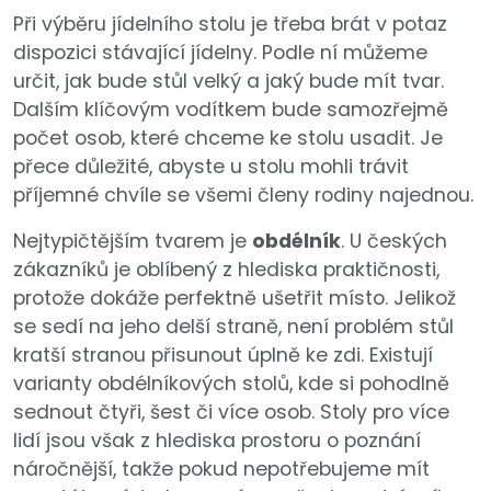
Při výběru jídelního stolu je třeba brát v potaz
dispozici stávající jídelny. Podle ní můžeme
určit, jak bude stůl velký a jaký bude mít tvar.
Dalším klíčovým vodítkem bude samozřejmě
počet osob, které chceme ke stolu usadit. Je
přece důležité, abyste u stolu mohli trávit
příjemné chvíle se všemi členy rodiny najednou.
Nejtypičtějším tvarem je
obdélník
. U českých
zákazníků je oblíbený z hlediska praktičnosti,
protože dokáže perfektně ušetřit místo. Jelikož
se sedí na jeho delší straně, není problém stůl
kratší stranou přisunout úplně ke zdi. Existují
varianty obdélníkových stolů, kde si pohodlně
sednout čtyři, šest či více osob. Stoly pro více
lidí jsou však z hlediska prostoru o poznání
náročnější, takže pokud nepotřebujeme mít