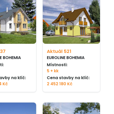
 37
Aktuál 521
E BOHEMIA
EUROLINE BOHEMIA
i:
Místnosti:
5 + kk
avby na klíč:
Cena stavby na klíč:
4 Kč
2 452 180 Kč