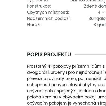
Typ domu:
Samostatně stojí
Konstrukce:
Zděné do
Obytných místností:
4 +
Nadzemních podlaží:
Bungalo
Garáž:
S gar
POPIS PROJEKTU
Prostorný 4-pokojový přízemní dům 
dvojgaráží, určený i pro nejnáročnějš
převážně rovinatý terén, po menších 
schopností pohybu, hlavní obytný prost
obývací pokoj spojený s jídelnou a ku
poloha komínu v obývacím pokoji umožň
obývacím pokojem je vynechaná stropn