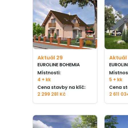
Aktuál 29
Aktuál
EUROLINE BOHEMIA
EUROLIN
Místnosti:
Místnost
4 + kk
5 + kk
Cena stavby na klíč:
Cena st
2 299 281 Kč
2 611 03