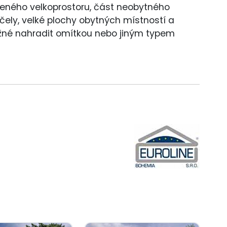
eného velkoprostoru, část neobytného
účely, velké plochy obytných místností a
ožné nahradit omítkou nebo jiným typem