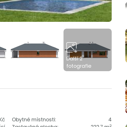
Další 2
fotografie
 Kč
Obytné místnosti:
4
2