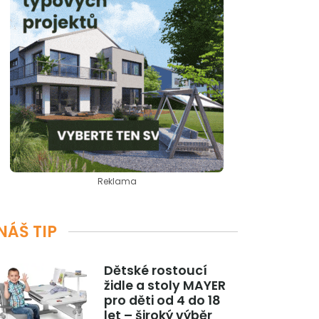
Reklama
NÁŠ TIP
Dětské rostoucí
židle a stoly MAYER
pro děti od 4 do 18
let – široký výběr