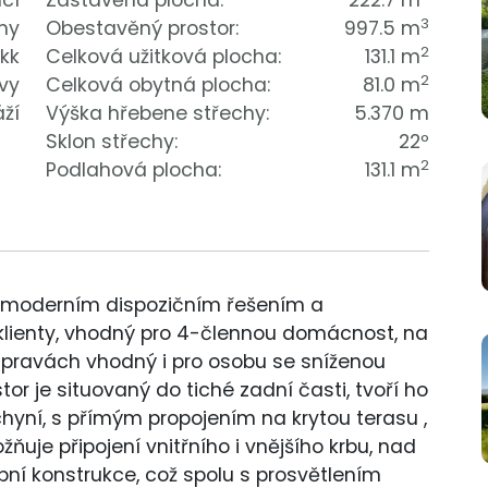
cí
Zastavěná plocha:
222.7 m
3
my
Obestavěný prostor:
997.5 m
2
 kk
Celková užitková plocha:
131.1 m
2
vy
Celková obytná plocha:
81.0 m
áží
Výška hřebene střechy:
5.370 m
Sklon střechy:
22º
2
Podlahová plocha:
131.1 m
s moderním dispozičním řešením a
í klienty, vhodný pro 4-člennou domácnost, na
úpravách vhodný i pro osobu se sníženou
or je situovaný do tiché zadní časti, tvoří ho
chyní, s přímým propojením na krytou terasu ,
uje připojení vnitřního i vnějšího krbu, nad
í konstrukce, což spolu s prosvětlením