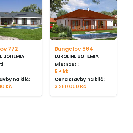
ov 772
Bungalov 864
E BOHEMIA
EUROLINE BOHEMIA
i:
Místnosti:
5 + kk
avby na klíč:
Cena stavby na klíč:
00 Kč
3 250 000 Kč