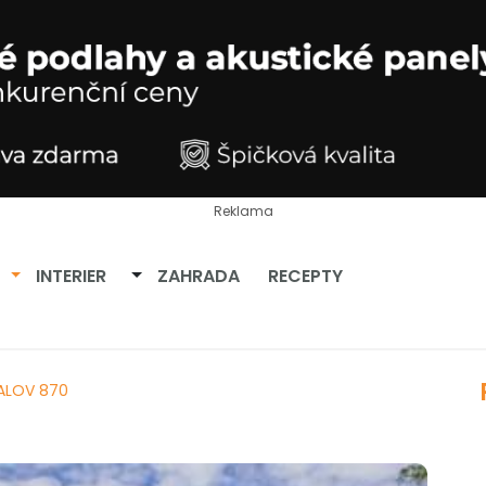
Reklama
Přepnout dropdown
Přepnout dropdown
INTERIER
ZAHRADA
RECEPTY
ALOV 870