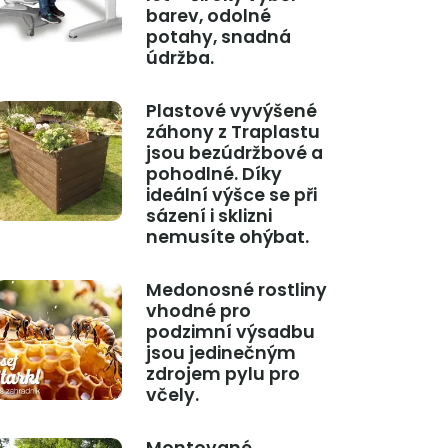
barev, odolné
potahy, snadná
údržba.
Plastové vyvýšené
záhony z Traplastu
jsou bezúdržbové a
pohodlné. Díky
ideální výšce se při
sázení i sklizni
nemusíte ohýbat.
Medonosné rostliny
vhodné pro
podzimní výsadbu
jsou jedinečným
zdrojem pylu pro
včely.