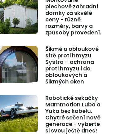
Montované
plechové zahradní
domky za skvělé
ceny - různé
rozměry, barvy a
způsoby provedení.
Šikmé a obloukové
sítě proti hmyzu
Systra – ochrana
proti hmyzu i do
obloukových a
šikmých oken
Robotické sekačky
Mammotion Luba a
Yuka bez kabelu.
Chytré sečení nové
generace - vyberte
si svou ještě dnes!