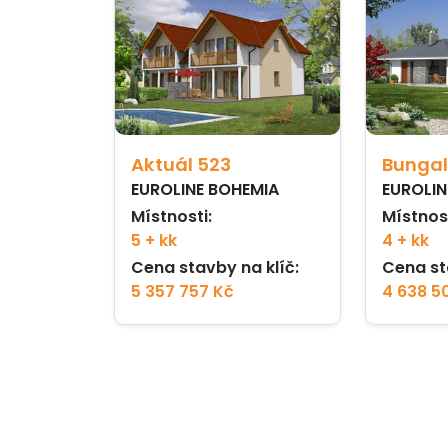
Aktuál 523
Bungal
EUROLINE BOHEMIA
EUROLIN
Místnosti:
Místnost
5 + kk
4 + kk
Cena stavby na klíč:
Cena st
5 357 757 Kč
4 638 5