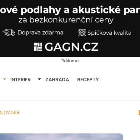
Reklama
Přepnout dropdown
Přepnout dropdown
INTERIER
ZAHRADA
RECEPTY
ALOV 568