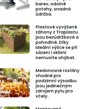
barev, odolné
potahy, snadná
údržba.
Plastové vyvýšené
záhony z Traplastu
jsou bezúdržbové a
pohodlné. Díky
ideální výšce se při
sázení i sklizni
nemusíte ohýbat.
Medonosné rostliny
vhodné pro
podzimní výsadbu
jsou jedinečným
zdrojem pylu pro
včely.