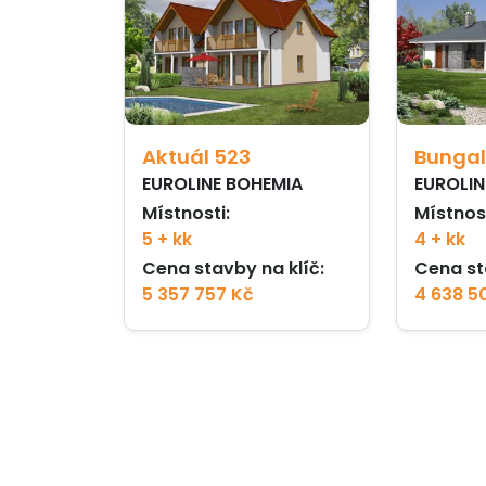
Aktuál 523
Bungal
EUROLINE BOHEMIA
EUROLIN
Místnosti:
Místnost
5 + kk
4 + kk
Cena stavby na klíč:
Cena st
5 357 757 Kč
4 638 5