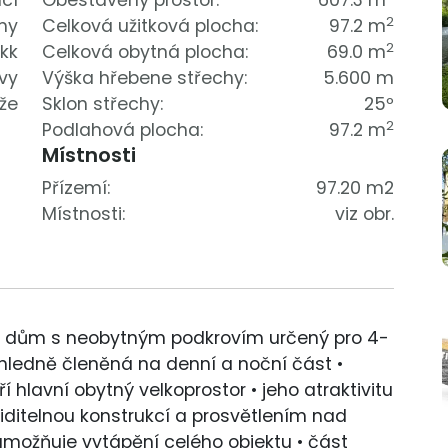
cí
Obestavěný prostor:
607.3 m
2
my
Celková užitková plocha:
97.2 m
2
 kk
Celková obytná plocha:
69.0 m
vy
Výška hřebene střechy:
5.600 m
že
Sklon střechy:
25º
2
Podlahová plocha:
97.2 m
Místnosti
Přízemí:
97.20 m2
Místnosti:
viz obr.
 dům s neobytným podkrovím určený pro 4-
hledně členěná na denní a noční část •
í hlavní obytný velkoprostor • jeho atraktivitu
iditelnou konstrukcí a prosvětlením nad
 umožňuje vytápění celého objektu • část