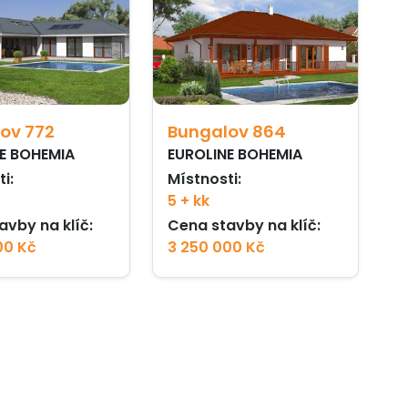
ov 772
Bungalov 864
E BOHEMIA
EUROLINE BOHEMIA
i:
Místnosti:
5 + kk
avby na klíč:
Cena stavby na klíč:
00 Kč
3 250 000 Kč