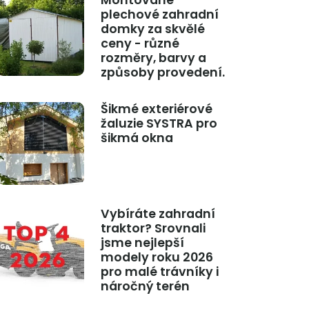
Montované
plechové zahradní
domky za skvělé
ceny - různé
rozměry, barvy a
způsoby provedení.
Šikmé exteriérové
žaluzie SYSTRA pro
šikmá okna
Vybíráte zahradní
traktor? Srovnali
jsme nejlepší
modely roku 2026
pro malé trávníky i
náročný terén