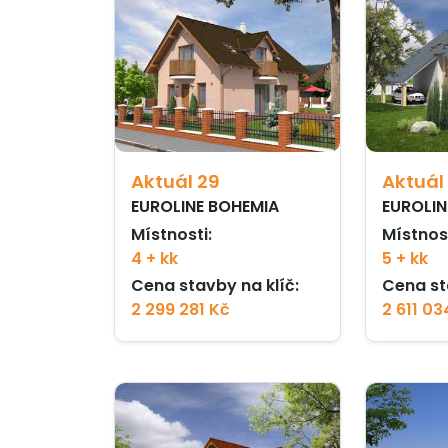
Aktuál 29
Aktuál
EUROLINE BOHEMIA
EUROLIN
Místnosti:
Místnost
4 + kk
5 + kk
Cena stavby na klíč:
Cena st
2 299 281 Kč
2 611 03