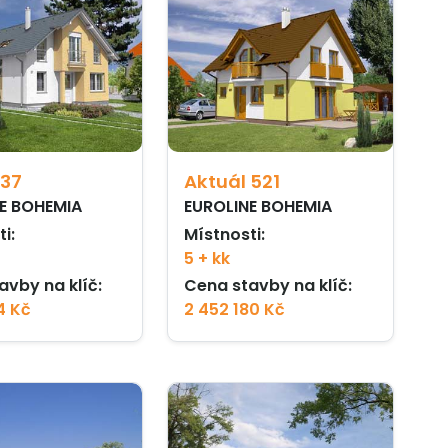
 37
Aktuál 521
E BOHEMIA
EUROLINE BOHEMIA
i:
Místnosti:
5 + kk
avby na klíč:
Cena stavby na klíč:
4 Kč
2 452 180 Kč