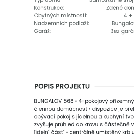
Typ domu:
Samostatně stojí
Konstrukce:
Zděné do
Obytných místností:
4 +
Nadzemních podlaží:
Bungalo
Garáž:
Bez gará
POPIS PROJEKTU
BUNGALOV 568 • 4-pokojový přízemný
člennou domácnost • dispozice je pře
obývací pokoj s jídelnou a kuchyní tvoř
zvyšuje průhled do krovu s částečně v
jídelní částí • centrálně umístěný krb