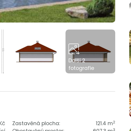
Další 2
fotografie
2
 Kč
Zastavěná plocha:
121.4 m
3