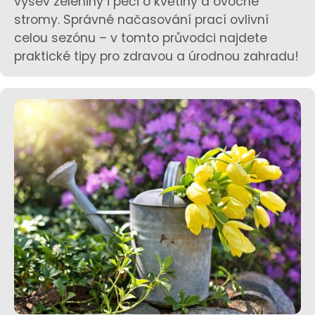
výsev zeleniny i péči o květiny a ovocné
stromy. Správné načasování prací ovlivní
celou sezónu – v tomto průvodci najdete
praktické tipy pro zdravou a úrodnou zahradu!