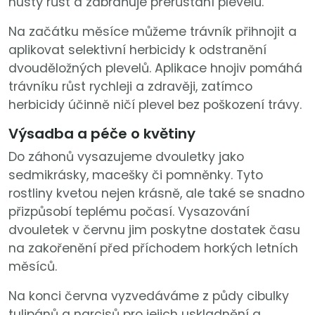
hustý růst a zabraňuje přerůstání plevelů.
Na začátku měsíce můžeme trávník přihnojit a
aplikovat selektivní herbicidy k odstranění
dvouděložných plevelů. Aplikace hnojiv pomáhá
trávníku růst rychleji a zdravěji, zatímco
herbicidy účinně ničí plevel bez poškození trávy.
Výsadba a péče o květiny
Do záhonů vysazujeme dvouletky jako
sedmikrásky, macešky či pomněnky. Tyto
rostliny kvetou nejen krásně, ale také se snadno
přizpůsobí teplému počasí. Vysazování
dvouletek v červnu jim poskytne dostatek času
na zakořenění před příchodem horkých letních
měsíců.
Na konci června vyzvedáváme z půdy cibulky
tulipánů a narcisů pro jejich uskladnění a