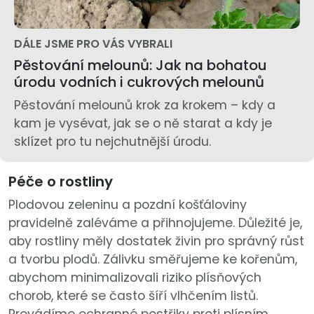
DÁLE JSME PRO VÁS VYBRALI
Pěstování melounů: Jak na bohatou
úrodu vodních i cukrových melounů
Pěstování melounů krok za krokem – kdy a
kam je vysévat, jak se o ně starat a kdy je
sklízet pro tu nejchutnější úrodu.
Péče o rostliny
Plodovou zeleninu a pozdní košťáloviny
pravidelně zaléváme a přihnojujeme. Důležité je,
aby rostliny měly dostatek živin pro správný růst
a tvorbu plodů. Zálivku směřujeme ke kořenům,
abychom minimalizovali riziko plísňových
chorob, které se často šíří vlhčením listů.