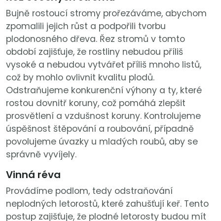
Bujně rostoucí stromy prořezáváme, abychom
zpomalili jejich růst a podpořili tvorbu
plodonosného dřeva. Řez stromů v tomto
období zajišťuje, že rostliny nebudou příliš
vysoké a nebudou vytvářet příliš mnoho listů,
což by mohlo ovlivnit kvalitu plodů.
Odstraňujeme konkurenční výhony a ty, které
rostou dovnitř koruny, což pomáhá zlepšit
prosvětlení a vzdušnost koruny. Kontrolujeme
úspěšnost štěpování a roubování, případně
povolujeme úvazky u mladých roubů, aby se
správně vyvíjely.
Vinná réva
Provádíme podlom, tedy odstraňování
neplodných letorostů, které zahušťují keř. Tento
postup zajišťuje, že plodné letorosty budou mít