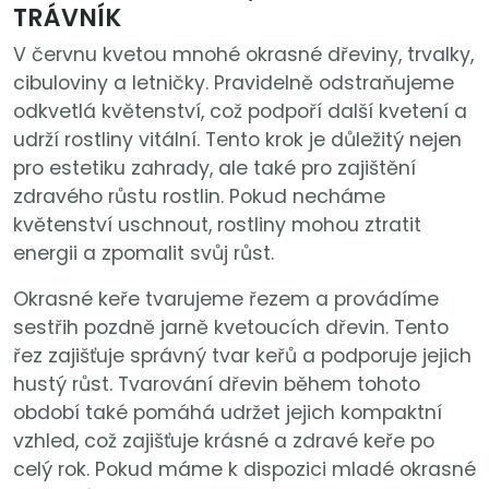
TRÁVNÍK
V červnu kvetou mnohé okrasné dřeviny, trvalky,
cibuloviny a letničky. Pravidelně odstraňujeme
odkvetlá květenství, což podpoří další kvetení a
udrží rostliny vitální. Tento krok je důležitý nejen
pro estetiku zahrady, ale také pro zajištění
zdravého růstu rostlin. Pokud necháme
květenství uschnout, rostliny mohou ztratit
energii a zpomalit svůj růst.
Okrasné keře tvarujeme řezem a provádíme
sestřih pozdně jarně kvetoucích dřevin. Tento
řez zajišťuje správný tvar keřů a podporuje jejich
hustý růst. Tvarování dřevin během tohoto
období také pomáhá udržet jejich kompaktní
vzhled, což zajišťuje krásné a zdravé keře po
celý rok. Pokud máme k dispozici mladé okrasné