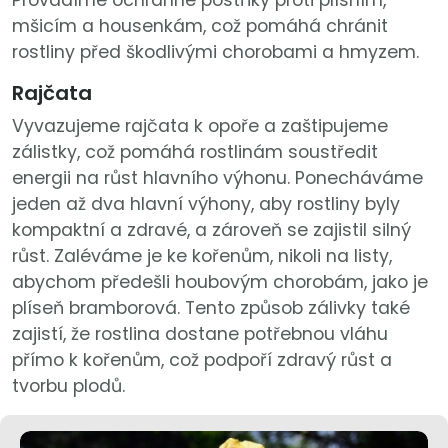
Provádíme ochranné postřiky proti plísním,
mšicím a housenkám, což pomáhá chránit
rostliny před škodlivými chorobami a hmyzem.
Rajčata
Vyvazujeme rajčata k opoře a zaštipujeme
zálistky, což pomáhá rostlinám soustředit
energii na růst hlavního výhonu. Ponecháváme
jeden až dva hlavní výhony, aby rostliny byly
kompaktní a zdravé, a zároveň se zajistil silný
růst. Zaléváme je ke kořenům, nikoli na listy,
abychom předešli houbovým chorobám, jako je
plíseň bramborová. Tento způsob zálivky také
zajistí, že rostlina dostane potřebnou vláhu
přímo k kořenům, což podpoří zdravý růst a
tvorbu plodů.