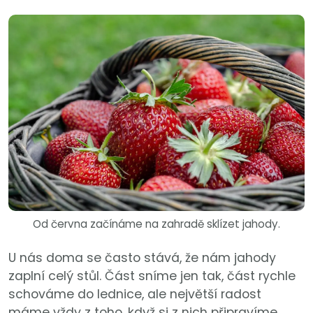
Od června začínáme na zahradě sklízet jahody.
U nás doma se často stává, že nám jahody
zaplní celý stůl. Část sníme jen tak, část rychle
schováme do lednice, ale největší radost
máme vždy z toho, když si z nich připravíme