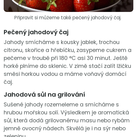
Připravit si můžeme také pečený jahodový čaj.
Pečený jahodový čaj
Jahody smícháme s kousky jablek, trochou
citronu, skořice a hřebíčku, zasypeme cukrem a
pečeme v troubě při 180 °C asi 30 minut. Ještě
horké plníme do sklenic. V zimě stačí zalít lžičku
směsi horkou vodou a máme voňavý domácí
čaj.
Jahodová sůl na grilování
Sušené jahody rozemeleme a smícháme s
hrubou mořskou solí. Výsledkem je aromatická
sůl, která dodá grilovanému masu nebo rybám
jemně ovocný nádech. Skvělá je i na sýr nebo
zeleninu.