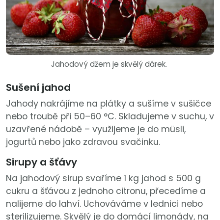
Jahodový džem je skvělý dárek.
Sušení jahod
Jahody nakrájíme na plátky a sušíme v sušičce
nebo troubě při 50–60 °C. Skladujeme v suchu, v
uzavřené nádobě – využijeme je do müsli,
jogurtů nebo jako zdravou svačinku.
Sirupy a šťávy
Na jahodový sirup svaříme 1 kg jahod s 500 g
cukru a šťávou z jednoho citronu, přecedíme a
nalijeme do lahví. Uchováváme v lednici nebo
sterilizujeme. Skvělý je do domácí limonády, na