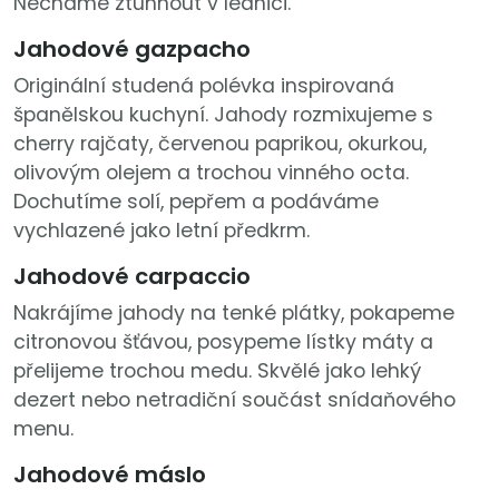
Necháme ztuhnout v lednici.
Jahodové gazpacho
Originální studená polévka inspirovaná
španělskou kuchyní. Jahody rozmixujeme s
cherry rajčaty, červenou paprikou, okurkou,
olivovým olejem a trochou vinného octa.
Dochutíme solí, pepřem a podáváme
vychlazené jako letní předkrm.
Jahodové carpaccio
Nakrájíme jahody na tenké plátky, pokapeme
citronovou šťávou, posypeme lístky máty a
přelijeme trochou medu. Skvělé jako lehký
dezert nebo netradiční součást snídaňového
menu.
Jahodové máslo