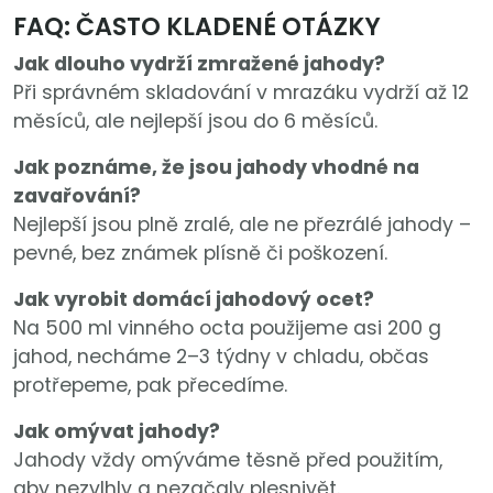
FAQ: ČASTO KLADENÉ OTÁZKY
Jak dlouho vydrží zmražené jahody?
Při správném skladování v mrazáku vydrží až 12
měsíců, ale nejlepší jsou do 6 měsíců.
Jak poznáme, že jsou jahody vhodné na
zavařování?
Nejlepší jsou plně zralé, ale ne přezrálé jahody –
pevné, bez známek plísně či poškození.
Jak vyrobit domácí jahodový ocet?
Na 500 ml vinného octa použijeme asi 200 g
jahod, necháme 2–3 týdny v chladu, občas
protřepeme, pak přecedíme.
Jak omývat jahody?
Jahody vždy omýváme těsně před použitím,
aby nezvlhly a nezačaly plesnivět.