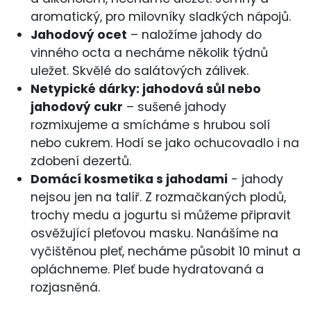
aromatický, pro milovníky sladkých nápojů.
Jahodový ocet
– naložíme jahody do
vinného octa a necháme několik týdnů
uležet. Skvělé do salátových zálivek.
Netypické dárky: jahodová sůl nebo
jahodový cukr
– sušené jahody
rozmixujeme a smícháme s hrubou solí
nebo cukrem. Hodí se jako ochucovadlo i na
zdobení dezertů.
Domácí kosmetika s jahodami
- jahody
nejsou jen na talíř. Z rozmačkaných plodů,
trochy medu a jogurtu si můžeme připravit
osvěžující pleťovou masku. Nanášíme na
vyčištěnou pleť, necháme působit 10 minut a
opláchneme. Pleť bude hydratovaná a
rozjasněná.