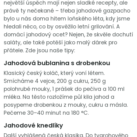
největší úspěch mají nejen sladké recepty, ale
právě ty nečekané – třeba jahodové gazpacho
bylo u nás doma hitem loňského léta, kdy jsme
hledali něco, co by osvěžilo letní grilování. A
domácí jahodový ocet? Nejen, že skvěle dochutí
saláty, ale také potěší jako malý dárek pro
přátele. Zde jsou naše tipy:
Jahodová bublanina s drobenkou
Klasický český koláč, který voní létem.
Smícháme 4 vejce, 200 g cukru, 250 g
polohrubé mouky, 1 prášek do pečiva a 100 ml
mléka. Na těsto rozložíme půl kila jahod a
posypeme drobenkou z mouky, cukru a másla.
Pečeme 30–40 minut na 180 °C.
Jahodové knedlíky
Další vyhlášená česká klasika. Do tvarohového