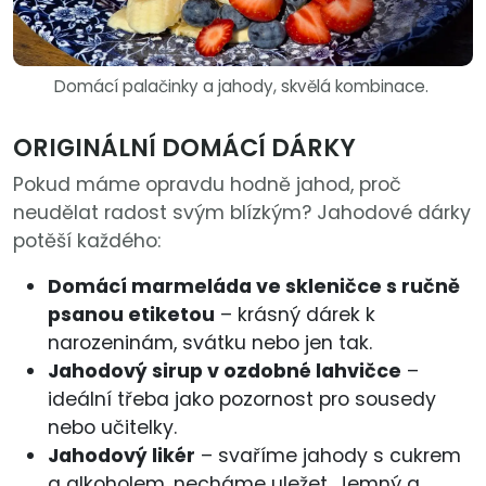
Domácí palačinky a jahody, skvělá kombinace.
ORIGINÁLNÍ DOMÁCÍ DÁRKY
Pokud máme opravdu hodně jahod, proč
neudělat radost svým blízkým? Jahodové dárky
potěší každého:
Domácí marmeláda ve skleničce s ručně
psanou etiketou
– krásný dárek k
narozeninám, svátku nebo jen tak.
Jahodový sirup v ozdobné lahvičce
–
ideální třeba jako pozornost pro sousedy
nebo učitelky.
Jahodový likér
– svaříme jahody s cukrem
a alkoholem, necháme uležet. Jemný a