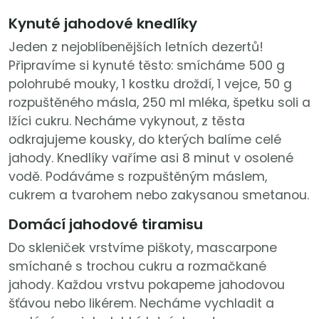
Kynuté jahodové knedlíky
Jeden z nejoblíbenějších letních dezertů!
Připravíme si kynuté těsto: smícháme 500 g
polohrubé mouky, 1 kostku droždí, 1 vejce, 50 g
rozpuštěného másla, 250 ml mléka, špetku soli a
lžíci cukru. Necháme vykynout, z těsta
odkrajujeme kousky, do kterých balíme celé
jahody. Knedlíky vaříme asi 8 minut v osolené
vodě. Podáváme s rozpuštěným máslem,
cukrem a tvarohem nebo zakysanou smetanou.
Domácí jahodové tiramisu
Do skleniček vrstvíme piškoty, mascarpone
smíchané s trochou cukru a rozmačkané
jahody. Každou vrstvu pokapeme jahodovou
šťávou nebo likérem. Necháme vychladit a