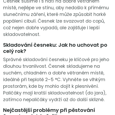
Česnek sušíme i s natí na dobře větraném
místě, nejlépe ve stínu, aby nedošlo k přímému
slunečnímu záření, které může způsobit horké
popálení cibulí. Česnek lze svazovat do copů,
což nejen dobře vypadá, ale zajišťuje i lepší
skladovatelnost.
Skladování česneku: Jak ho uchovat po
celý rok?
Správné skladování česneku je klíčové pro jeho
dlouhou trvanlivost. Česnek skladujeme na
suchém, chladném a dobře větraném místě,
ideálně při teplotě 2–5 °C. Vyhněte se vlhkým
prostorám, kde by mohlo dojít k plesnivění.
Paličáky mají kratší skladovatelnost (do jara),
zatímco nepaličáky vydrží až do další sklizně.
Nejčastější problémy při pěstování