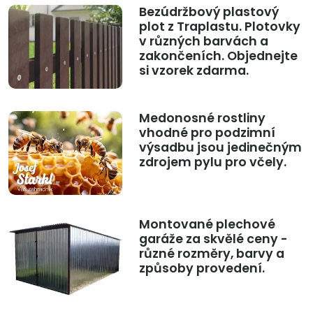
Bezúdržbový plastový
plot z Traplastu. Plotovky
v různých barvách a
zakončeních. Objednejte
si vzorek zdarma.
Medonosné rostliny
vhodné pro podzimní
výsadbu jsou jedinečným
zdrojem pylu pro včely.
Montované plechové
garáže za skvělé ceny -
různé rozměry, barvy a
způsoby provedení.