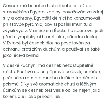
Česnek má bohatou historii sahající až do
starověkého Egypta, kde byl považován za zdroj
síly a ochrany. Egyptští dělníci ho konzumovali
při stavbě pyramid, aby si posílili imunitu a
zvýšili výdrž. V antickém Řecku ho sportovci jedli
před olympijskými hrami jako „přírodní doping“.
V Evropě byl česnek dlouho považován za
ochranu proti zlým duchům a používal se také
jako léčivá bylina.
V české kuchyni má česnek nezastupitelné
místo. Používá se při přípravě polévek, omáček,
pečeného masa a mnoha dalších tradičních
pokrmů. Díky své aromatické chuti a léčivým
účinkům se česnek těší velké oblibě nejen jako
koření, ale i jako přírodní lék.