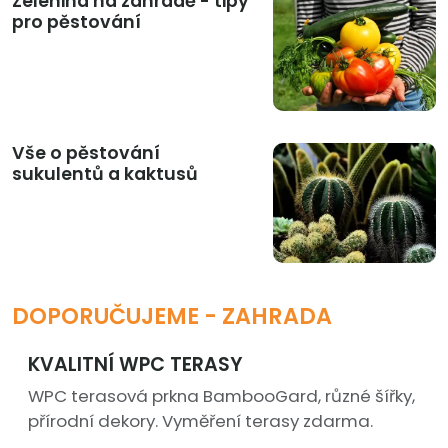
Zelenina na zahradě - tipy
pro pěstování
Vše o pěstování
sukulentů a kaktusů
DOPORUČUJEME - ZAHRADA
KVALITNÍ WPC TERASY
WPC terasová prkna BambooGard, různé šířky,
přírodní dekory. Vyměření terasy zdarma.