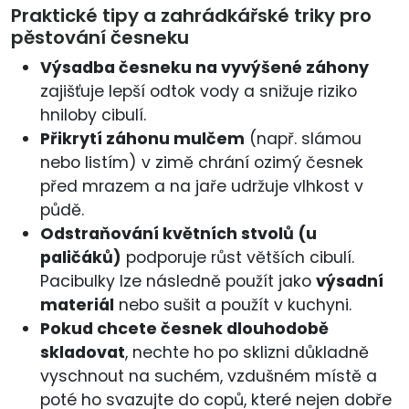
Praktické tipy a zahrádkářské triky pro
pěstování česneku
Výsadba česneku na vyvýšené záhony
zajišťuje lepší odtok vody a snižuje riziko
hniloby cibulí.
Přikrytí záhonu mulčem
(např. slámou
nebo listím) v zimě chrání ozimý česnek
před mrazem a na jaře udržuje vlhkost v
půdě.
Odstraňování květních stvolů (u
paličáků)
podporuje růst větších cibulí.
Pacibulky lze následně použít jako
výsadní
materiál
nebo sušit a použít v kuchyni.
Pokud chcete česnek dlouhodobě
skladovat
, nechte ho po sklizni důkladně
vyschnout na suchém, vzdušném místě a
poté ho svazujte do copů, které nejen dobře