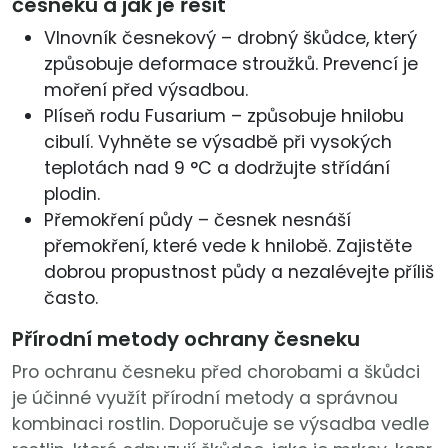
česneku a jak je řešit
Vlnovník česnekový – drobný škůdce, který
způsobuje deformace stroužků. Prevencí je
moření před výsadbou.
Plíseň rodu Fusarium – způsobuje hnilobu
cibulí. Vyhněte se výsadbě při vysokých
teplotách nad 9 °C a dodržujte střídání
plodin.
Přemokření půdy – česnek nesnáší
přemokření, které vede k hnilobě. Zajistěte
dobrou propustnost půdy a nezalévejte příliš
často.
Přírodní metody ochrany česneku
Pro ochranu česneku před chorobami a škůdci
je účinné využít přírodní metody a správnou
kombinaci rostlin. Doporučuje se výsadba vedle