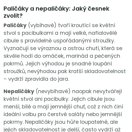
Paličáky a nepaličáky: Jaký česnek
zvolit?
Paličáky
(vybíhavé) tvoří kroutící se květní
stvol s pacibulkami a mají velké, nafialovělé
cibule s pravidelně uspořádanými stroužky.
Vyznačují se výraznou a ostrou chutí, která se
skvěle hodí do omáček, marinád a pečených
pokrmů. Jejich výhodou je snadné loupání
stroužků, nevýhodou pak kratší skladovatelnost
– vydrží zpravidla do jara.
Nepaličáky
(nevybíhavé) naopak nevytvářejí
květní stvol ani pacibulky. Jejich cibule jsou
menší, bílé a mají jemnější chuť, což z nich činí
ideální volbu pro čerstvé saláty nebo jemnější
pokrmy. Nepaličáky jsou hůře loupatelné, ale
jejich skladovatelnost je delší, často vydrží až