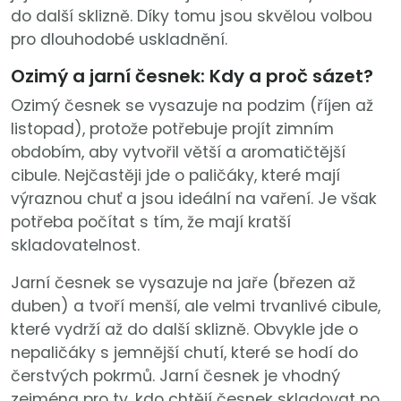
do další sklizně. Díky tomu jsou skvělou volbou
pro dlouhodobé uskladnění.
Ozimý a jarní česnek: Kdy a proč sázet?
Ozimý česnek se vysazuje na podzim (říjen až
listopad), protože potřebuje projít zimním
obdobím, aby vytvořil větší a aromatičtější
cibule. Nejčastěji jde o paličáky, které mají
výraznou chuť a jsou ideální na vaření. Je však
potřeba počítat s tím, že mají kratší
skladovatelnost.
Jarní česnek se vysazuje na jaře (březen až
duben) a tvoří menší, ale velmi trvanlivé cibule,
které vydrží až do další sklizně. Obvykle jde o
nepaličáky s jemnější chutí, které se hodí do
čerstvých pokrmů. Jarní česnek je vhodný
zejména pro ty, kdo chtějí česnek skladovat po