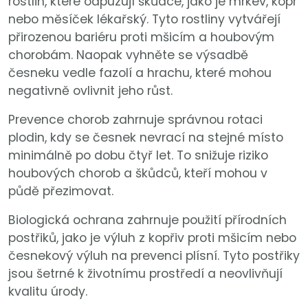
rostlin, které odpuzují škůdce, jako je mrkev, kopr
nebo měsíček lékařský. Tyto rostliny vytvářejí
přirozenou bariéru proti mšicím a houbovým
chorobám. Naopak vyhněte se výsadbě
česneku vedle fazolí a hrachu, které mohou
negativně ovlivnit jeho růst.
Prevence chorob zahrnuje správnou rotaci
plodin, kdy se česnek nevrací na stejné místo
minimálně po dobu čtyř let. To snižuje riziko
houbových chorob a škůdců, kteří mohou v
půdě přezimovat.
Biologická ochrana zahrnuje použití přírodních
postřiků, jako je výluh z kopřiv proti mšicím nebo
česnekový výluh na prevenci plísní. Tyto postřiky
jsou šetrné k životnímu prostředí a neovlivňují
kvalitu úrody.