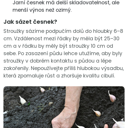
Jarní česnek má delší skladovatelnost, ale
menší výnos než ozimý.
Jak sázet česnek?
Stroužky sázíme podpučím dolů do hloubky 6–8
cm. Vzdálenost mezi řádky by měla být 25–30
cm a v řádku by měly být stroužky 10 cm od
sebe. Po zasazení půdu lehce utužíme, aby byly
stroužky v dobrém kontaktu s půdou a lépe
zakořenily. Nepoužívejte příliš hlubokou výsadbu,
která zpomaluje růst a zhoršuje kvalitu cibulí.