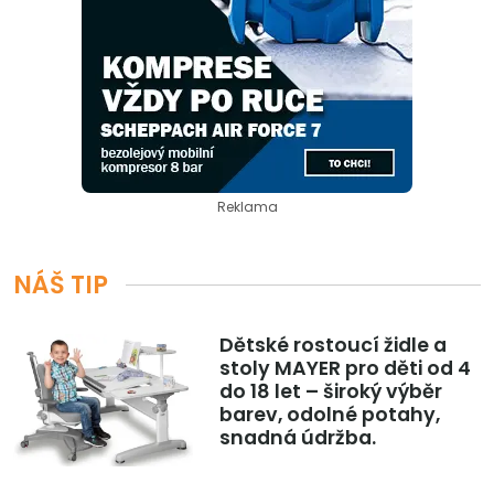
Reklama
NÁŠ TIP
Dětské rostoucí židle a
stoly MAYER pro děti od 4
do 18 let – široký výběr
barev, odolné potahy,
snadná údržba.