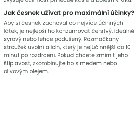
zvyšuje účinnost při léčbě kašle a bolestí v krku.
Jak česnek užívat pro maximální účinky?
Aby si česnek zachoval co nejvíce účinných
látek, je nejlepší ho konzumovat čerstvý, ideálně
syrový nebo lehce podušený. Rozmačkaný
stroužek uvolní alicin, který je nejúčinnější do 10
minut po rozdrcení. Pokud chcete zmírnit jeho
štiplavost, zkombinujte ho s medem nebo
olivovým olejem.