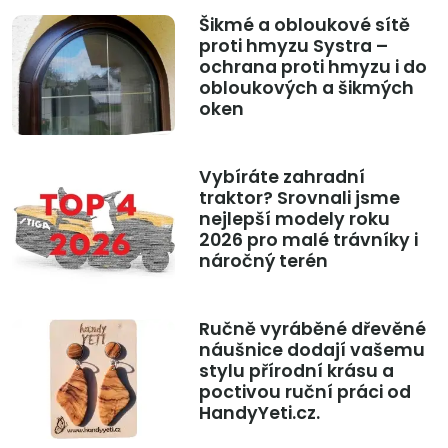
Šikmé a obloukové sítě
proti hmyzu Systra –
ochrana proti hmyzu i do
obloukových a šikmých
oken
Vybíráte zahradní
traktor? Srovnali jsme
nejlepší modely roku
2026 pro malé trávníky i
náročný terén
Ručně vyráběné dřevěné
náušnice dodají vašemu
stylu přírodní krásu a
poctivou ruční práci od
HandyYeti.cz.