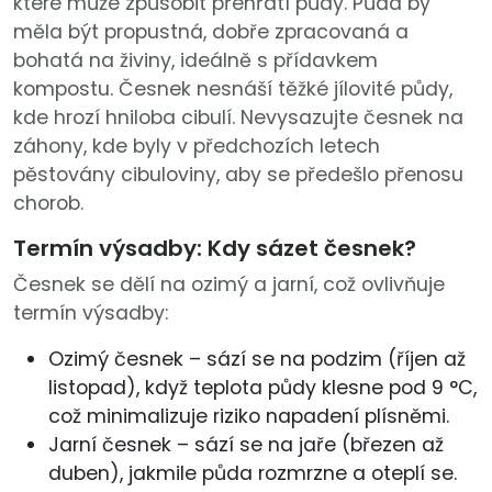
které může způsobit přehřátí půdy. Půda by
měla být propustná, dobře zpracovaná a
bohatá na živiny, ideálně s přídavkem
kompostu. Česnek nesnáší těžké jílovité půdy,
kde hrozí hniloba cibulí. Nevysazujte česnek na
záhony, kde byly v předchozích letech
pěstovány cibuloviny, aby se předešlo přenosu
chorob.
Termín výsadby: Kdy sázet česnek?
Česnek se dělí na ozimý a jarní, což ovlivňuje
termín výsadby:
Ozimý česnek – sází se na podzim (říjen až
listopad), když teplota půdy klesne pod 9 °C,
což minimalizuje riziko napadení plísněmi.
Jarní česnek – sází se na jaře (březen až
duben), jakmile půda rozmrzne a oteplí se.