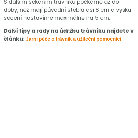
S dalším sekáním trávníku počkáme až do
doby, než mají původní stébla asi 8 cm a výšku
sečení nastavíme maximálně na 5 cm.
Další tipy a rady na údržbu trávníku najdete v
článku:
Jarní péče o trávník a užiteční pomocníci