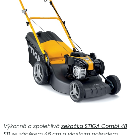
Výkonná a spolehlivá
sekačka STIGA Combi 48
SB
se záběrem 46 cm a vlastním pojezdem,