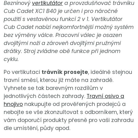
Beznínový
vertikutátor
a provzdušňovač trávníku
Cub Cadet XC1 B40 je určen i pro náročné
použití s vestavěnou funkcí 2 v 1. Vertikutátor
Cub Cadet nabízí nejkomfortnější možný systém
bez výměny válce. Pracovní válec je osazen
dvojitými noži a zároveň dvojitými pružnými
drátky. Stroj zvládne obě funkce při jednom
cyklu.
Po vertikutaci
trávník prosejte
, ideálně stejnou
travní směsí, kterou již máte na zahradě.
Vyhnete se tak barevným rozdílům v
jednotlivých částech zahrady.
Travní osivo a
hnojivo
nakupujte od prověřených prodejců a
nebojte se vše zkonzultovat s odborníkem, který
vám doporučí produkty přesně pro vaši zahradu
dle umístění, půdy apod.