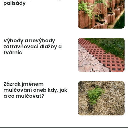
palisády
Výhody a nevýhody
zatravňovací dlažby a
tvárnic
Zázrak jménem
mulčování aneb kdy, jak
a co mulčovat?