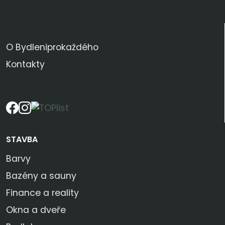
KDO JSME
O Bydleniprokaždého
Kontakty
SLEDUJTE NÁS
STAVBA
Barvy
Bazény a sauny
Finance a reality
Okna a dveře