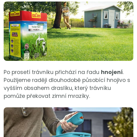
Po prosetí trávníku přichází na řadu
hnojení
.
Použijeme raději dlouhodobě působící hnojivo s
vyšším obsahem draslíku, který trávníku
pomůže překovat zimní mrazíky.