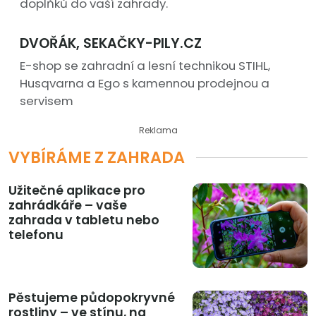
doplňků do vaší zahrady.
DVOŘÁK, SEKAČKY-PILY.CZ
E-shop se zahradní a lesní technikou STIHL,
Husqvarna a Ego s kamennou prodejnou a
servisem
Reklama
VYBÍRÁME Z ZAHRADA
Užitečné aplikace pro
zahrádkáře – vaše
zahrada v tabletu nebo
telefonu
Pěstujeme půdopokryvné
rostliny – ve stínu, na