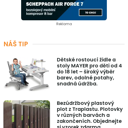
Reklama
NÁŠ TIP
Dětské rostoucí židle a
stoly MAYER pro děti od 4
do 18 let – široký výběr
barev, odolné potahy,
snadná údržba.
Bezúdržbový plastový
plot z Traplastu. Plotovky
v různých barvách a
zakončeních. Objednejte
si vzorek zdarma.