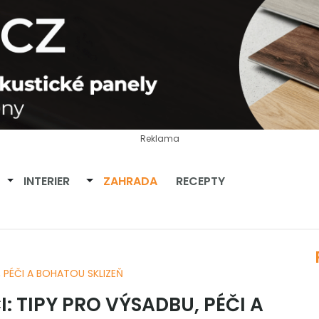
Reklama
Přepnout dropdown
Přepnout dropdown
INTERIER
ZAHRADA
RECEPTY
 PÉČI A BOHATOU SKLIZEŇ
: TIPY PRO VÝSADBU, PÉČI A