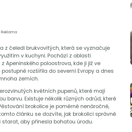
Reklama
na z čeledi brukvovitých, která se vyznačuje
yužitím v kuchyni. Pochází z oblasti
Apeninského poloostrova, kde ji již ve
postupně rozšířila do severní Evropy a dnes
v mnoha zemích.
 nerozvinutých květních pupenů, které mají
 barvu. Existuje několik různých odrůd, které
í. Pěstování brokolice je poměrně nenáročné,
tomto článku se dozvíte, jak brokolici správně
i starat, aby přinesla bohatou úrodu.