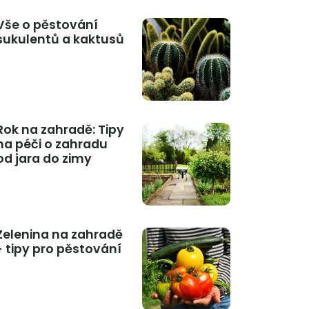
Vše o pěstování
sukulentů a kaktusů
Rok na zahradě: Tipy
na péči o zahradu
od jara do zimy
Zelenina na zahradě
- tipy pro pěstování