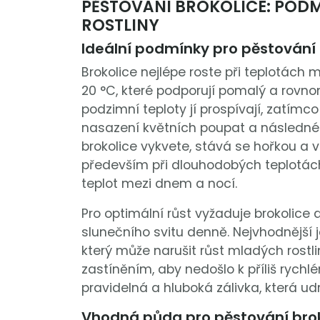
PĚSTOVÁNÍ BROKOLICE: PODM
ROSTLINY
Ideální podmínky pro pěstování 
Brokolice nejlépe roste při teplotách m
20 °C, které podporují pomalý a rovnom
podzimní teploty jí prospívají, zatím
nasazení květních poupat a následné vy
brokolice vykvete, stává se hořkou a 
především při dlouhodobých teplotác
teplot mezi dnem a nocí.
Pro optimální růst vyžaduje brokolice
slunečního svitu denně. Nejvhodnější 
který může narušit růst mladých rostlin.
zastíněním, aby nedošlo k příliš ryc
pravidelná a hluboká zálivka, která udr
Vhodná půda pro pěstování broko