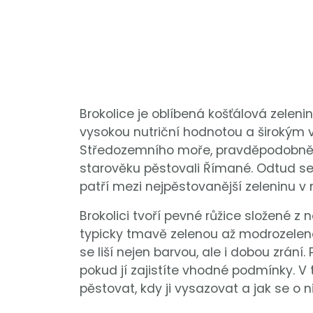
Brokolice je oblíbená košťálová zeleni
vysokou nutriční hodnotou a širokým v
Středozemního moře, pravděpodobně z 
starověku pěstovali Římané. Odtud se 
patří mezi nejpěstovanější zeleninu 
Brokolici tvoří pevné růžice složené z
typicky tmavě zelenou až modrozelenou
se liší nejen barvou, ale i dobou zrán
pokud jí zajistíte vhodné podmínky. V 
pěstovat, kdy ji vysazovat a jak se o n