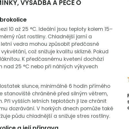
ÍNKY, VÝSADBA A PÉČE O
brokolice
ezi 10 až 25 °C. Ideální jsou teploty kolem 15–
ěrný růst rostliny. Chladnější jarní a
co letní vedra mohou způsobit předčasné
kvétání, což snižuje kvalitu sklizně. Pokud
vláknitou. K předčasnému kvetení dochází
h nad 25 °C nebo při náhlých výkyvech
 dostatek slunce, minimálně 6 hodin přímého
je stanoviště chráněné před silným větrem,
 Při vyšších letních teplotách ji lze chránit
hlému dozrávání. V horkých dnech pomůže také
žuje půdu chladnější a snižuje stres rostliny.
lice a její příprava