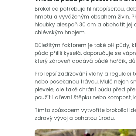
Brokolice potřebuje hlinitopísčitou, 
hmotu a vyváženým obsahem živin. Př
hloubky alespoň 30 cm a obohatit je
chlévským hnojem.
Důležitým faktorem je také pH půdy, kt
půda příliš kyselá, doporučuje se v
který zároveň dodává půdě hořčík, důlež
Pro lepší zadržování vláhy a regulaci
nebo posekanou trávou. Mulč nejen sn
plevele, ale také chrání půdu před pře
použít i dřevní štěpku nebo kompost, k
Tímto způsobem vytvoříte brokolici ide
zdravý vývoj a bohatou úrodu.