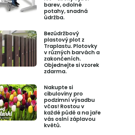
barev, odolné
potahy, snadná
údržba.
Bezúdržbový
plastový plot z
Traplastu. Plotovky
v různých barvách a
zakončeních.
Objednejte si vzorek
zdarma.
Nakupte si
cibuloviny pro
podzimní výsadbu
včas! Rostou v
každé půdě a na jaře
vás oslní záplavou
květů.