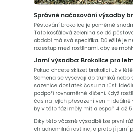
Správné načasování výsadby brok
Pěstování brokolice je poměrně snadné,
Tato košťálová zelenina se dá pěstova
období má svá specifika. Důležité je 
rozestup mezi rostlinami, aby se mohly 
Jarní výsadba: Brokolice pro letn
Pokud chcete sklízet brokolici už v lét
Semena se vysévají do truhlíků nebo 
sazenice dostatek času na růst. Ideáln
podpoří rovnoměrné klíčení. Když rostl
čas na jejich přesazení ven – ideálně 
by v této fázi měly mít alespoň 4 až 5
Díky této včasné výsadbě lze první růži
chladnomilná rostlina, a proto jí jarn