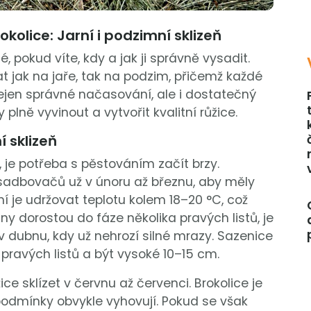
olice: Jarní i podzimní sklizeň
 pokud víte, kdy a jak ji správně vysadit.
t jak na jaře, tak na podzim, přičemž každé
nejen správné načasování, ale i dostatečný
plně vyvinout a vytvořit kvalitní růžice.
í sklizeň
ě, je potřeba s pěstováním začít brzy.
sadbovačů už v únoru až březnu, aby měly
í je udržovat teplotu kolem 18–20 °C, což
iny dorostou do fáze několika pravých listů, je
v dubnu, kdy už nehrozí silné mrazy. Sazenice
 pravých listů a být vysoké 10–15 cm.
ce sklízet v červnu až červenci. Brokolice je
í podmínky obvykle vyhovují. Pokud se však