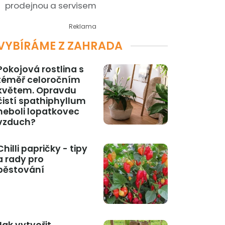
prodejnou a servisem
Reklama
VYBÍRÁME Z ZAHRADA
Pokojová rostlina s
téměř celoročním
květem. Opravdu
čistí spathiphyllum
neboli lopatkovec
vzduch?
Chilli papričky - tipy
a rady pro
pěstování