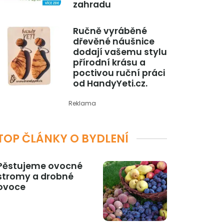
zahradu
Ručně vyráběné
dřevěné náušnice
dodají vašemu stylu
přírodní krásu a
poctivou ruční práci
od HandyYeti.cz.
Reklama
TOP ČLÁNKY O BYDLENÍ
Pěstujeme ovocné
stromy a drobné
ovoce