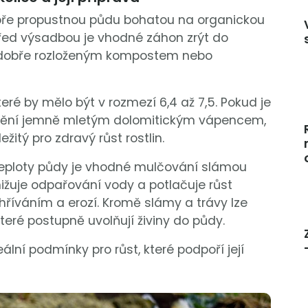
dobře propustnou půdu bohatou na organickou
ed výsadbou je vhodné záhon zrýt do
j dobře rozloženým kompostem nebo
eré by mělo být v rozmezí 6,4 až 7,5. Pokud je
ápnění jemně mletým dolomitickým vápencem,
itý pro zdravý růst rostlin.
 teploty půdy je vhodné mulčování slámou
ižuje odpařování vody a potlačuje růst
hříváním a erozí. Kromě slámy a trávy lze
teré postupně uvolňují živiny do půdy.
ální podmínky pro růst, které podpoří její