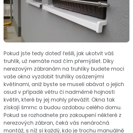
Pokud jste tedy doteď řešili, jak ukotvit váš
truhlík, už nemáte nad čím přemýšlet. Díky
nerezovým zábranám na truhlíky budete moci
vaše okna vyzdobit truhlíky osázenými
květinami, aniž byste se museli obávat o jejich
osud v případě větru či nadměrné hojnosti
květin, které by jej mohly převážit. Okna tak
získají šmrnc a budou ozdobou celého domu.
Pokud se rozhodnete pro zakoupení některé z
nerezových zábran, čeká vás nenáročná
montáž, s níž si každý, kdo je trochu manuálně