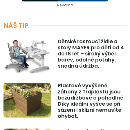
Reklama
NÁŠ TIP
Dětské rostoucí židle a
stoly MAYER pro děti od 4
do 18 let – široký výběr
barev, odolné potahy,
snadná údržba.
Plastové vyvýšené
záhony z Traplastu jsou
bezúdržbové a pohodlné.
Díky ideální výšce se při
sázení i sklizni nemusíte
ohýbat.