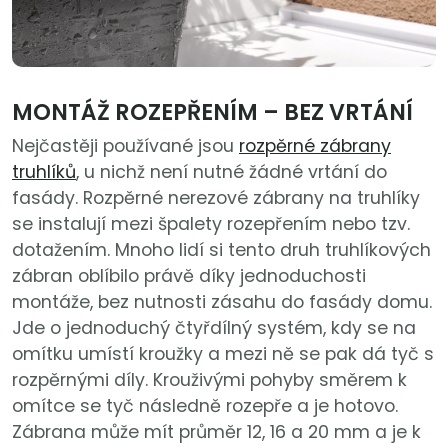
MONTÁŽ ROZEPŘENÍM – BEZ VRTÁNÍ
Nejčastěji používané jsou
rozpěrné zábrany
truhlíků
, u nichž není nutné žádné vrtání do
fasády. Rozpěrné nerezové zábrany na truhlíky
se instalují mezi špalety rozepřením nebo tzv.
dotažením. Mnoho lidí si tento druh truhlíkových
zábran oblíbilo právě díky jednoduchosti
montáže, bez nutnosti zásahu do fasády domu.
Jde o jednoduchý čtyřdílný systém, kdy se na
omítku umístí kroužky a mezi ně se pak dá tyč s
rozpěrnými díly. Krouživými pohyby směrem k
omítce se tyč následně rozepře a je hotovo.
Zábrana může mít průměr 12, 16 a 20 mm a je k