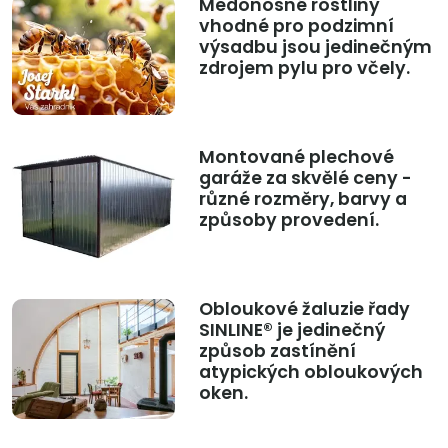
Medonosné rostliny
vhodné pro podzimní
výsadbu jsou jedinečným
zdrojem pylu pro včely.
Montované plechové
garáže za skvělé ceny -
různé rozměry, barvy a
způsoby provedení.
Obloukové žaluzie řady
SINLINE® je jedinečný
způsob zastínění
atypických obloukových
oken.