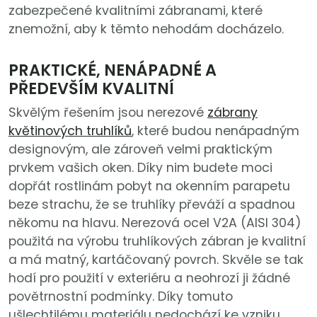
zabezpečené kvalitními zábranami, které
znemožní, aby k těmto nehodám docházelo.
PRAKTICKÉ, NENÁPADNÉ A
PŘEDEVŠÍM KVALITNÍ
Skvělým řešením jsou nerezové
zábrany
květinových truhlíků
, které budou nenápadným
designovým, ale zároveň velmi praktickým
prvkem vašich oken. Díky nim budete moci
dopřát rostlinám pobyt na okenním parapetu
beze strachu, že se truhlíky převáží a spadnou
někomu na hlavu. Nerezová ocel V2A (AISI 304)
použitá na výrobu truhlíkových zábran je kvalitní
a má matný, kartáčovaný povrch. Skvěle se tak
hodí pro použití v exteriéru a neohrozí ji žádné
povětrnostní podmínky. Díky tomuto
ušlechtilému materiálu nedochází ke vzniku