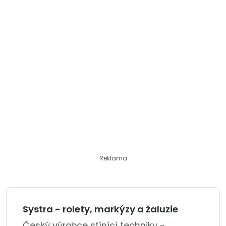
Reklama
Systra - rolety, markýzy a žaluzie
Český výrobce stínící techniky -