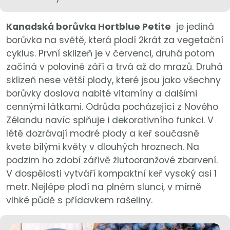
Kanadská borůvka Hortblue Petite
je jediná
borůvka na světě, která plodí 2krát za vegetační
cyklus. První sklizeň je v červenci, druhá potom
začíná v polovině září a trvá až do mrazů. Druhá
sklizeň nese větší plody, které jsou jako všechny
borůvky doslova nabité vitamíny a dalšími
cennými látkami. Odrůda pocházející z Nového
Zélandu navíc splňuje i dekorativního funkci. V
létě dozrávají modré plody a keř současně
kvete bílými květy v dlouhých hroznech. Na
podzim ho zdobí zářivě žlutooranžové zbarvení.
V dospělosti vytváří kompaktní keř vysoký asi 1
metr. Nejlépe plodí na plném slunci, v mírně
vlhké půdě s přídavkem rašeliny.