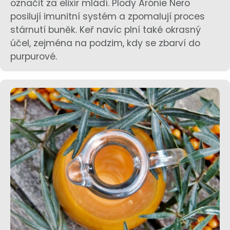
označit za elixír mládí. Plody Arónie Nero
posilují imunitní systém a zpomalují proces
stárnutí buněk. Keř navíc plní také okrasný
účel, zejména na podzim, kdy se zbarví do
purpurové.