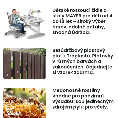
Dětské rostoucí židle a
stoly MAYER pro děti od 4
do 18 let – široký výběr
barev, odolné potahy,
snadná údržba.
Bezúdržbový plastový
plot z Traplastu. Plotovky
v různých barvách a
zakončeních. Objednejte
si vzorek zdarma.
Medonosné rostliny
vhodné pro podzimní
výsadbu jsou jedinečným
zdrojem pylu pro včely.