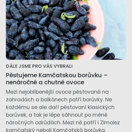
DÁLE JSME PRO VÁS VYBRALI
Pěstujeme Kamčatskou borůvku –
nenáročné a chutné ovoce
Mezi nejoblíbenější ovoce pěstované na
zahradách a balkónech patří borůvky. Ne
každému se ale daří pěstovaní klasických
borůvek, a tak je lépe sáhnout po méně
náročných odrůdách. Mezi ně patří i Zimolez
kamčatský neboli Kamčatská borůvka.