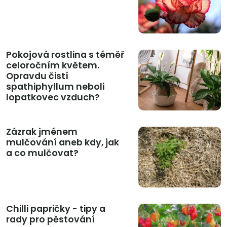
Pokojová rostlina s téměř
celoročním květem.
Opravdu čistí
spathiphyllum neboli
lopatkovec vzduch?
Zázrak jménem
mulčování aneb kdy, jak
a co mulčovat?
Chilli papričky - tipy a
rady pro pěstování