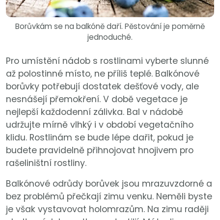
Borůvkám se na balkóně daří. Pěstování je poměrně
jednoduché.
Pro umístění nádob s rostlinami vyberte slunné
až polostinné místo, ne příliš teplé. Balkónové
borůvky potřebují dostatek dešťové vody, ale
nesnášejí přemokření. V době vegetace je
nejlepší každodenní zálivka. Bal v nádobě
udržujte mírně vlhký i v období vegetačního
klidu. Rostlinám se bude lépe dařit, pokud je
budete pravidelně přihnojovat hnojivem pro
rašeliništní rostliny.
Balkónové odrůdy borůvek jsou mrazuvzdorné a
bez problémů přečkají zimu venku. Neměli byste
je však vystavovat holomrazům. Na zimu raději