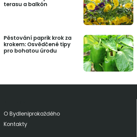
terasu a balkón
Pěstování paprik krok za
krokem: Osvědčené tipy
pro bohatou úrodu
KDO JSME
O Bydleniprokaždého
Kontakty