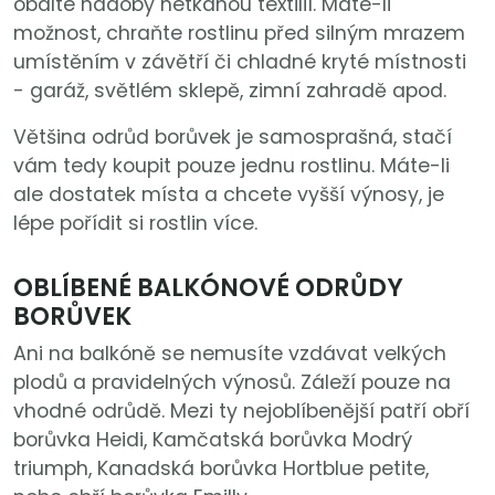
obalte nádoby netkanou textilií. Máte-li
možnost, chraňte rostlinu před silným mrazem
umístěním v závětří či chladné kryté místnosti
- garáž, světlém sklepě, zimní zahradě apod.
Většina odrůd borůvek je samosprašná, stačí
vám tedy koupit pouze jednu rostlinu. Máte-li
ale dostatek místa a chcete vyšší výnosy, je
lépe pořídit si rostlin více.
OBLÍBENÉ BALKÓNOVÉ ODRŮDY
BORŮVEK
Ani na balkóně se nemusíte vzdávat velkých
plodů a pravidelných výnosů. Záleží pouze na
vhodné odrůdě. Mezi ty nejoblíbenější patří obří
borůvka Heidi, Kamčatská borůvka Modrý
triumph, Kanadská borůvka Hortblue petite,