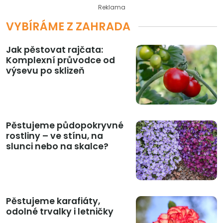
Reklama
VYBÍRÁME Z ZAHRADA
Jak pěstovat rajčata:
Komplexní průvodce od
výsevu po sklizeň
Pěstujeme půdopokryvné
rostliny – ve stínu, na
slunci nebo na skalce?
Pěstujeme karafiáty,
odolné trvalky i letničky