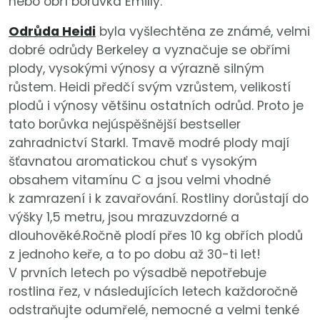
nebo obří borůvka Emilly.
Odrůda Heidi
byla vyšlechtěna ze známé, velmi
dobré odrůdy Berkeley a vyznačuje se obřími
plody, vysokými výnosy a výrazně silným
růstem. Heidi předčí svým vzrůstem, velikostí
plodů i výnosy většinu ostatních odrůd. Proto je
tato borůvka nejúspěšnější bestseller
zahradnictví Starkl. Tmavě modré plody mají
šťavnatou aromatickou chuť s vysokým
obsahem vitamínu C a jsou velmi vhodné
k zamrazení i k zavařování. Rostliny dorůstají do
výšky 1,5 metru, jsou mrazuvzdorné a
dlouhověké.Ročně plodí přes 10 kg obřích plodů
z jednoho keře, a to po dobu až 30-ti let!
V prvních letech po výsadbě nepotřebuje
rostlina řez, v následujících letech každoročně
odstraňujte odumřelé, nemocné a velmi tenké