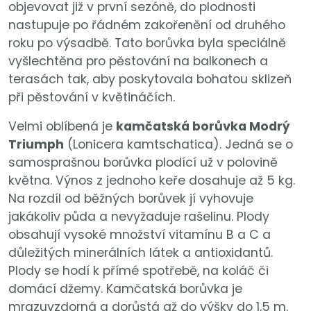
objevovat již v první sezóně, do plodnosti
nastupuje po řádném zakořenění od druhého
roku po výsadbě. Tato borůvka byla speciálně
vyšlechtěna pro pěstování na balkonech a
terasách tak, aby poskytovala bohatou sklizeň
při pěstování v květináčích.
Velmi oblíbená je
kamčatská borůvka Modrý
Triumph
(Lonicera kamtschatica). Jedná se o
samosprašnou borůvka plodící už v polovině
května. Výnos z jednoho keře dosahuje až 5 kg.
Na rozdíl od běžných borůvek jí vyhovuje
jakákoliv půda a nevyžaduje rašelinu. Plody
obsahují vysoké množství vitamínu B a C a
důležitých minerálních látek a antioxidantů.
Plody se hodí k přímé spotřebě, na koláč či
domácí džemy. Kamčatská borůvka je
mrazuvzdorná a dorůstá až do výšky do 1,5 m.