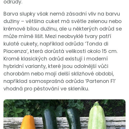
odrůdy.
Barva slupky však nemá zásadní vliv na barvu
dužiny – většina cuket má světle zelenou nebo
krémově bílou dužinu, ale u některých odrůd se
může mírně lišit. Mezi neobvyklé tvary patří
kulaté cukety, například odrůda ‘Tonda di
Piacenza’, která dorůstá velikosti okolo 15 cm.
Kromě klasických odrůd existují i moderní
hybridní varianty, které jsou odolnější vůči
chorobám nebo mají delší sklizňové období,
například samosprašná odrůda ‘Partenon F1’
vhodná pro pěstování ve skleníku.