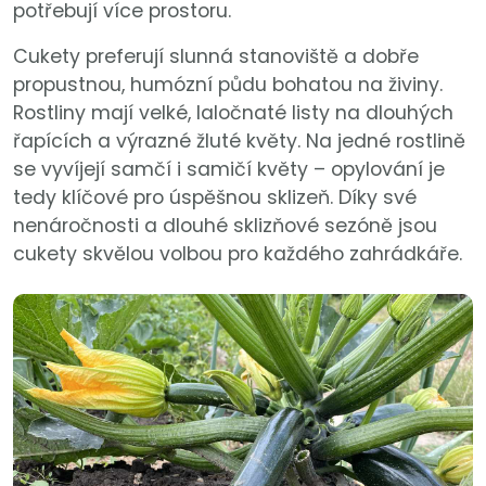
potřebují více prostoru.
Cukety preferují slunná stanoviště a dobře
propustnou, humózní půdu bohatou na živiny.
Rostliny mají velké, laločnaté listy na dlouhých
řapících a výrazné žluté květy. Na jedné rostlině
se vyvíjejí samčí i samičí květy – opylování je
tedy klíčové pro úspěšnou sklizeň. Díky své
nenáročnosti a dlouhé sklizňové sezóně jsou
cukety skvělou volbou pro každého zahrádkáře.