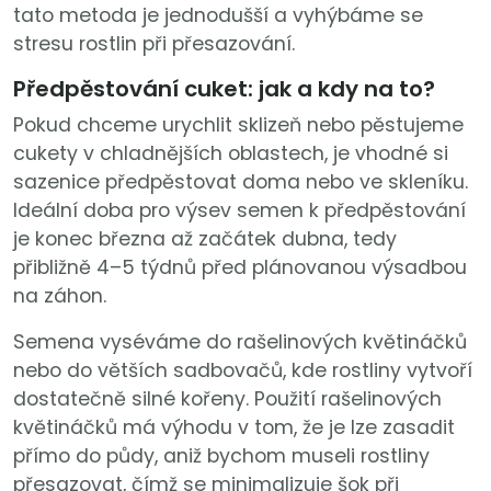
tato metoda je jednodušší a vyhýbáme se
stresu rostlin při přesazování.
Předpěstování cuket: jak a kdy na to?
Pokud chceme urychlit sklizeň nebo pěstujeme
cukety v chladnějších oblastech, je vhodné si
sazenice předpěstovat doma nebo ve skleníku.
Ideální doba pro výsev semen k předpěstování
je konec března až začátek dubna, tedy
přibližně 4–5 týdnů před plánovanou výsadbou
na záhon.
Semena vyséváme do rašelinových květináčků
nebo do větších sadbovačů, kde rostliny vytvoří
dostatečně silné kořeny. Použití rašelinových
květináčků má výhodu v tom, že je lze zasadit
přímo do půdy, aniž bychom museli rostliny
přesazovat, čímž se minimalizuje šok při