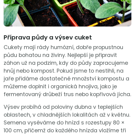
Příprava půdy a výsev cuket
Cukety mají rády humózní, dobře propustnou
půdu bohatou na živiny. Nejlepší je připravit
záhon už na podzim, kdy do půdy zapracujeme
hnůj nebo kompost. Pokud jsme to nestihli, na
jaře přidáme dostatečné množství kompostu a
můžeme doplnit i organická hnojiva, jako je
fermentovaný drůbeží trus nebo kopřivová jícha.
Výsev probíhá od poloviny dubna v teplejších
oblastech, v chladnějších lokalitách až v květnu.
Semena vyséváme do hnízd s rozestupy 80 ×
100 cm, přičemž do každého hnízda vložíme tři