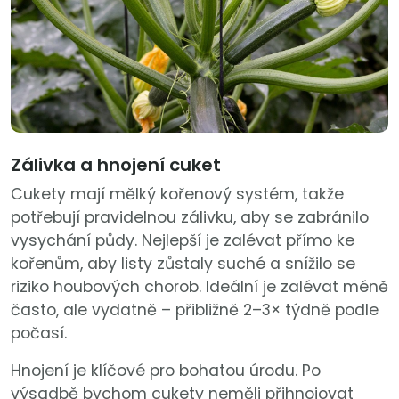
Zálivka a hnojení cuket
Cukety mají mělký kořenový systém, takže
potřebují pravidelnou zálivku, aby se zabránilo
vysychání půdy. Nejlepší je zalévat přímo ke
kořenům, aby listy zůstaly suché a snížilo se
riziko houbových chorob. Ideální je zalévat méně
často, ale vydatně – přibližně 2–3× týdně podle
počasí.
Hnojení je klíčové pro bohatou úrodu. Po
výsadbě bychom cukety neměli přihnojovat