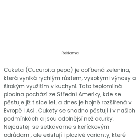
Reklama
Cuketa (Cucurbita pepo) je oblíbená zelenina,
která vyniká rychlým růstem, vysokými výnosy a
širokým využitím v kuchyni. Tato teplomilná
plodina pochází ze Střední Ameriky, kde se
pěstuje již tisíce let, a dnes je hojně rozšířená v
Evropě i Asii. Cukety se snadno pěstují i v našich
podmínkách a jsou odolnější než okurky.
Nejčastěji se setkáváme s keříčkovými
odrůdami, ale existují i plazivé varianty, které