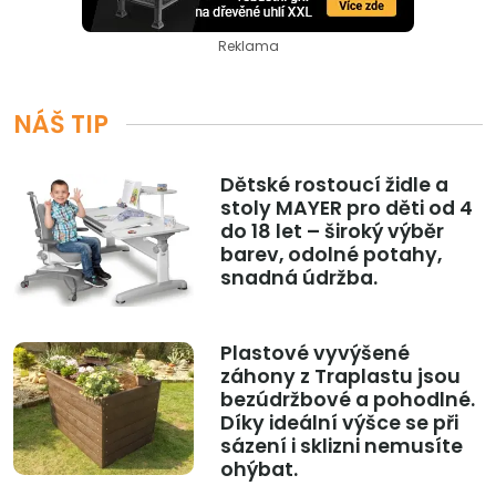
Reklama
NÁŠ TIP
Dětské rostoucí židle a
stoly MAYER pro děti od 4
do 18 let – široký výběr
barev, odolné potahy,
snadná údržba.
Plastové vyvýšené
záhony z Traplastu jsou
bezúdržbové a pohodlné.
Díky ideální výšce se při
sázení i sklizni nemusíte
ohýbat.