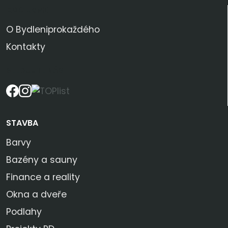
KDO JSME
O Bydleniprokaždého
Kontakty
SLEDUJTE NÁS
STAVBA
Barvy
Bazény a sauny
Finance a reality
Okna a dveře
Podlahy