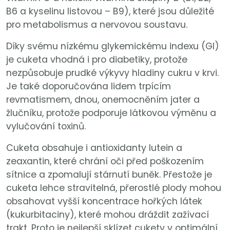
B6 a kyselinu listovou – B9), které jsou důležité
pro metabolismus a nervovou soustavu.
Díky svému nízkému glykemickému indexu (GI)
je cuketa vhodná i pro diabetiky, protože
nezpůsobuje prudké výkyvy hladiny cukru v krvi.
Je také doporučována lidem trpícím
revmatismem, dnou, onemocněním jater a
žlučníku, protože podporuje látkovou výměnu a
vylučování toxinů.
Cuketa obsahuje i antioxidanty lutein a
zeaxantin, které chrání oči před poškozením
sítnice a zpomalují stárnutí buněk. Přestože je
cuketa lehce stravitelná, přerostlé plody mohou
obsahovat vyšší koncentrace hořkých látek
(kukurbitaciny), které mohou dráždit zažívací
trakt. Proto je nejlepší sklízet cukety v optimální