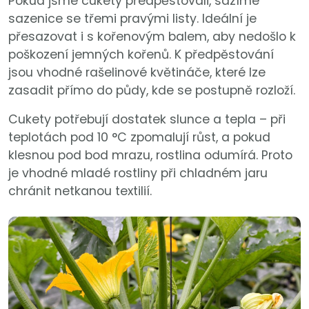
Pokud jsme cukety předpěstovali, sázíme
sazenice se třemi pravými listy. Ideální je
přesazovat i s kořenovým balem, aby nedošlo k
poškození jemných kořenů. K předpěstování
jsou vhodné rašelinové květináče, které lze
zasadit přímo do půdy, kde se postupně rozloží.
Cukety potřebují dostatek slunce a tepla – při
teplotách pod 10 °C zpomalují růst, a pokud
klesnou pod bod mrazu, rostlina odumírá. Proto
je vhodné mladé rostliny při chladném jaru
chránit netkanou textilií.