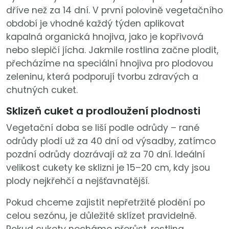
dříve než za 14 dní. V první polovině vegetačního
období je vhodné každý týden aplikovat
kapalná organická hnojiva, jako je kopřivová
nebo slepičí jícha. Jakmile rostlina začne plodit,
přecházíme na speciální hnojiva pro plodovou
zeleninu, která podporují tvorbu zdravých a
chutných cuket.
Sklizeň cuket a prodloužení plodnosti
Vegetační doba se liší podle odrůdy – rané
odrůdy plodí už za 40 dní od výsadby, zatímco
pozdní odrůdy dozrávají až za 70 dní. Ideální
velikost cukety ke sklizni je 15–20 cm, kdy jsou
plody nejkřehčí a nejšťavnatější.
Pokud chceme zajistit nepřetržité plodění po
celou sezónu, je důležité sklízet pravidelně.
Pokud cukety necháme přerůst, rostlina