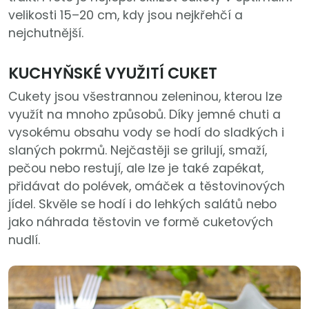
velikosti 15–20 cm, kdy jsou nejkřehčí a
nejchutnější.
KUCHYŇSKÉ VYUŽITÍ CUKET
Cukety jsou všestrannou zeleninou, kterou lze
využít na mnoho způsobů. Díky jemné chuti a
vysokému obsahu vody se hodí do sladkých i
slaných pokrmů. Nejčastěji se grilují, smaží,
pečou nebo restují, ale lze je také zapékat,
přidávat do polévek, omáček a těstovinových
jídel. Skvěle se hodí i do lehkých salátů nebo
jako náhrada těstovin ve formě cuketových
nudlí.