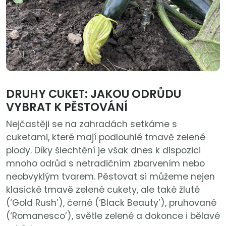
DRUHY CUKET: JAKOU ODRŮDU
VYBRAT K PĚSTOVÁNÍ
Nejčastěji se na zahradách setkáme s
cuketami, které mají podlouhlé tmavě zelené
plody. Díky šlechtění je však dnes k dispozici
mnoho odrůd s netradičním zbarvením nebo
neobvyklým tvarem. Pěstovat si můžeme nejen
klasické tmavě zelené cukety, ale také žluté
(‘Gold Rush’), černé (‘Black Beauty’), pruhované
(‘Romanesco’), světle zelené a dokonce i bělavé