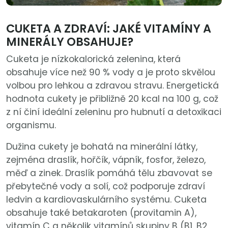
CUKETA A ZDRAVÍ: JAKÉ VITAMÍNY A
MINERÁLY OBSAHUJE?
Cuketa je nízkokalorická zelenina, která
obsahuje více než 90 % vody a je proto skvělou
volbou pro lehkou a zdravou stravu. Energetická
hodnota cukety je přibližně 20 kcal na 100 g, což
z ní činí ideální zeleninu pro hubnutí a detoxikaci
organismu.
Dužina cukety je bohatá na minerální látky,
zejména draslík, hořčík, vápník, fosfor, železo,
měď a zinek. Draslík pomáhá tělu zbavovat se
přebytečné vody a solí, což podporuje zdraví
ledvin a kardiovaskulárního systému. Cuketa
obsahuje také betakaroten (provitamin A),
vitamín C a několik vitamínů skupiny B (B1, B2,