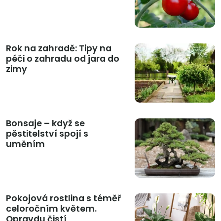
Rok na zahradě: Tipy na
péči o zahradu od jara do
zimy
Bonsaje – když se
pěstitelství spojí s
uměním
Pokojová rostlina s téměř
celoročním květem.
Opravdu čistí