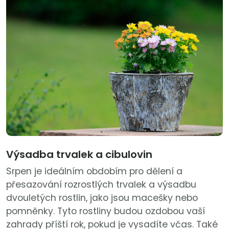
Výsadba trvalek a cibulovin
Srpen je ideálním obdobím pro dělení a
přesazování rozrostlých trvalek a výsadbu
dvouletých rostlin, jako jsou macešky nebo
pomněnky. Tyto rostliny budou ozdobou vaší
zahrady příští rok, pokud je vysadíte včas. Také