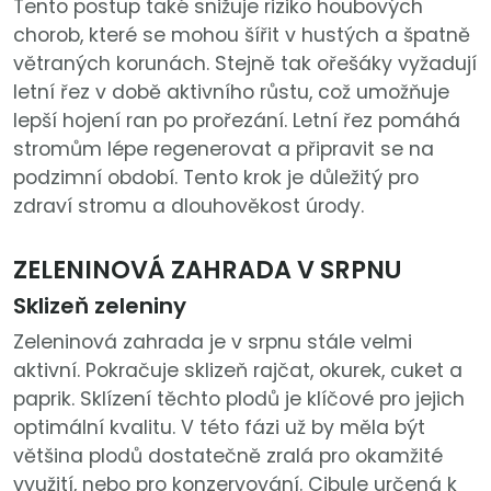
Tento postup také snižuje riziko houbových
chorob, které se mohou šířit v hustých a špatně
větraných korunách. Stejně tak ořešáky vyžadují
letní řez v době aktivního růstu, což umožňuje
lepší hojení ran po prořezání. Letní řez pomáhá
stromům lépe regenerovat a připravit se na
podzimní období. Tento krok je důležitý pro
zdraví stromu a dlouhověkost úrody.
ZELENINOVÁ ZAHRADA V SRPNU
Sklizeň zeleniny
Zeleninová zahrada je v srpnu stále velmi
aktivní. Pokračuje sklizeň rajčat, okurek, cuket a
paprik. Sklízení těchto plodů je klíčové pro jejich
optimální kvalitu. V této fázi už by měla být
většina plodů dostatečně zralá pro okamžité
využití, nebo pro konzervování. Cibule určená k