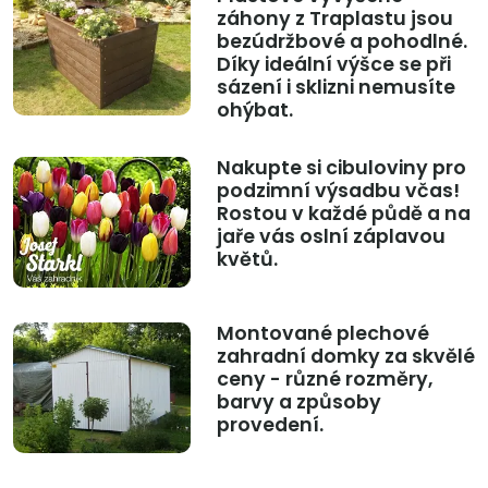
záhony z Traplastu jsou
bezúdržbové a pohodlné.
Díky ideální výšce se při
sázení i sklizni nemusíte
ohýbat.
Nakupte si cibuloviny pro
podzimní výsadbu včas!
Rostou v každé půdě a na
jaře vás oslní záplavou
květů.
Montované plechové
zahradní domky za skvělé
ceny - různé rozměry,
barvy a způsoby
provedení.