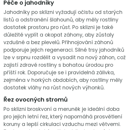
Péče o jahodníky
Jahodníky po sklizni vyžadují očistu od starých
listů a odstranění šlahounů, aby měly rostliny
dostatek prostoru pro růst. Po sklizni je také
důležité vyplít a okopat záhony, aby zůstaly
vzdušné a bez plevelů. Přihnojování záhonů
podporuje jejich regeneraci. Silné trsy jahodníků
lze v srpnu rozdělit a vysadit na nový záhon, což
zajistí zdravé rostliny s bohatou úrodou pro
příští rok. Doporučuje se i pravidelná zálivka,
zejména v horkých obdobích, aby rostliny měly
dostatek vláhy na růst nových výhonků.
Řez ovocných stromů
Po sklizni broskvoní a meruněk je ideální doba
pro jejich letní řez, který napomáhá prosvětlení
koruny a lepší cirkulaci vzduchu mezi větvemi.