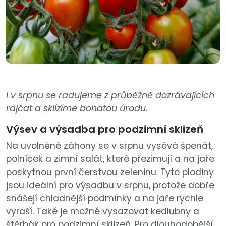
I v srpnu se radujeme z průběžně dozrávajících
rajčat a sklízíme bohatou úrodu.
Výsev a výsadba pro podzimní sklizeň
Na uvolněné záhony se v srpnu vysévá špenát,
polníček a zimní salát, které přezimují a na jaře
poskytnou první čerstvou zeleninu. Tyto plodiny
jsou ideální pro výsadbu v srpnu, protože dobře
snášejí chladnější podmínky a na jaře rychle
vyraší. Také je možné vysazovat kedlubny a
štěrbák pro podzimní sklizeň. Pro dlouhodobější