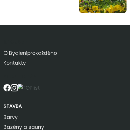
KDO JSME
O Bydleniprokaždého
Kontakty
SLEDUJTE NÁS
STAVBA
Barvy
Bazény a sauny