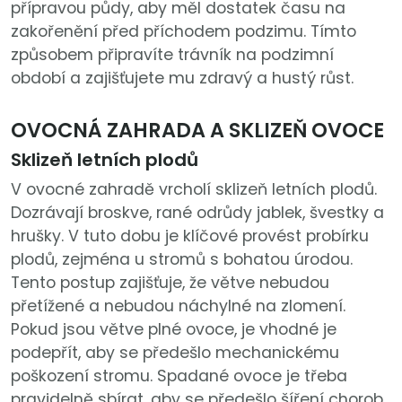
přípravou půdy, aby měl dostatek času na
zakořenění před příchodem podzimu. Tímto
způsobem připravíte trávník na podzimní
období a zajišťujete mu zdravý a hustý růst.
OVOCNÁ ZAHRADA A SKLIZEŇ OVOCE
Sklizeň letních plodů
V ovocné zahradě vrcholí sklizeň letních plodů.
Dozrávají broskve, rané odrůdy jablek, švestky a
hrušky. V tuto dobu je klíčové provést probírku
plodů, zejména u stromů s bohatou úrodou.
Tento postup zajišťuje, že větve nebudou
přetížené a nebudou náchylné na zlomení.
Pokud jsou větve plné ovoce, je vhodné je
podepřít, aby se předešlo mechanickému
poškození stromu. Spadané ovoce je třeba
pravidelně sbírat, aby se předešlo šíření chorob