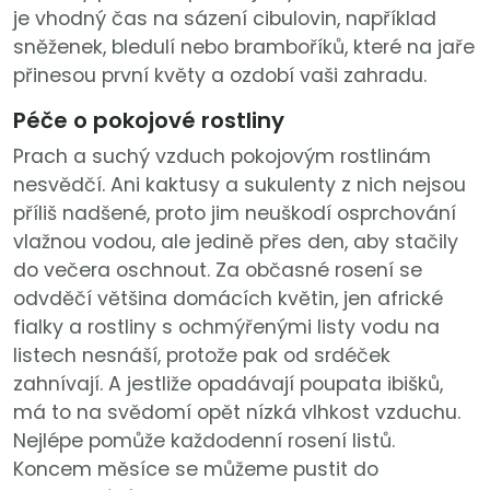
je vhodný čas na sázení cibulovin, například
sněženek, bledulí nebo bramboříků, které na jaře
přinesou první květy a ozdobí vaši zahradu.
Péče o pokojové rostliny
Prach a suchý vzduch pokojovým rostlinám
nesvědčí. Ani kaktusy a sukulenty z nich nejsou
příliš nadšené, proto jim neuškodí osprchování
vlažnou vodou, ale jedině přes den, aby stačily
do večera oschnout. Za občasné rosení se
odvděčí většina domácích květin, jen africké
fialky a rostliny s ochmýřenými listy vodu na
listech nesnáší, protože pak od srdéček
zahnívají. A jestliže opadávají poupata ibišků,
má to na svědomí opět nízká vlhkost vzduchu.
Nejlépe pomůže každodenní rosení listů.
Koncem měsíce se můžeme pustit do