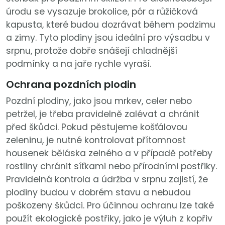
úrodu se vysazuje brokolice, pór a růžičková
kapusta, které budou dozrávat během podzimu
a zimy. Tyto plodiny jsou ideální pro výsadbu v
srpnu, protože dobře snášejí chladnější
podmínky a na jaře rychle vyraší.
Ochrana pozdních plodin
Pozdní plodiny, jako jsou mrkev, celer nebo
petržel, je třeba pravidelně zalévat a chránit
před škůdci. Pokud pěstujeme košťálovou
zeleninu, je nutné kontrolovat přítomnost
housenek běláska zelného a v případě potřeby
rostliny chránit síťkami nebo přírodními postřiky.
Pravidelná kontrola a údržba v srpnu zajistí, že
plodiny budou v dobrém stavu a nebudou
poškozeny škůdci. Pro účinnou ochranu lze také
použít ekologické postřiky, jako je výluh z kopřiv