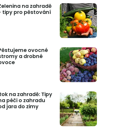
Zelenina na zahradě
- tipy pro pěstování
Pěstujeme ovocné
stromy a drobné
ovoce
Rok na zahradě: Tipy
na péči o zahradu
od jara do zimy