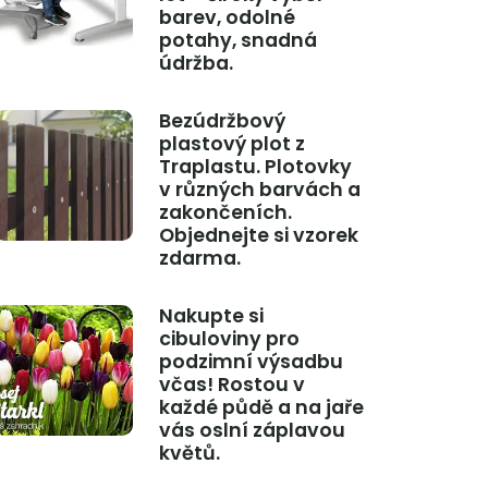
barev, odolné
potahy, snadná
údržba.
Bezúdržbový
plastový plot z
Traplastu. Plotovky
v různých barvách a
zakončeních.
Objednejte si vzorek
zdarma.
Nakupte si
cibuloviny pro
podzimní výsadbu
včas! Rostou v
každé půdě a na jaře
vás oslní záplavou
květů.