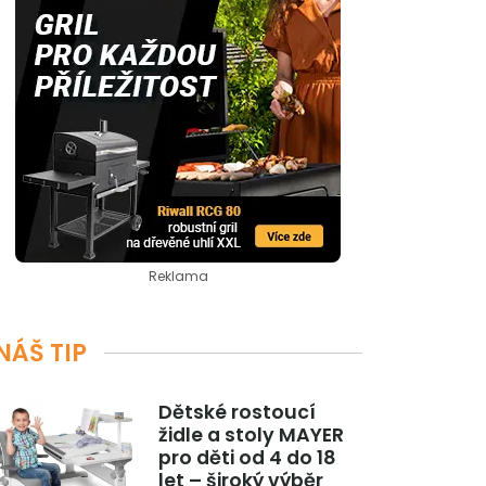
Reklama
NÁŠ TIP
Dětské rostoucí
židle a stoly MAYER
pro děti od 4 do 18
let – široký výběr