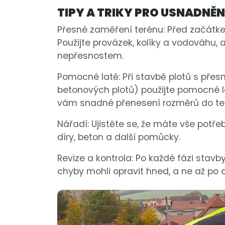
TIPY A TRIKY PRO USNADNĚ
Přesné zaměření terénu: Před začátk
Použijte provázek, kolíky a vodováhu, a
nepřesnostem.
Pomocné latě: Při stavbě plotů s pře
betonových plotů) použijte pomocné la
vám snadné přenesení rozměrů do te
Nářadí: Ujistěte se, že máte vše potře
díry, beton a další pomůcky.
Revize a kontrola: Po každé fázi stavb
chyby mohli opravit hned, a ne až po 