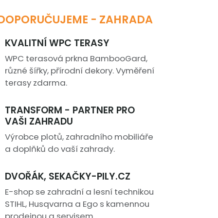
DOPORUČUJEME - ZAHRADA
KVALITNÍ WPC TERASY
WPC terasová prkna BambooGard,
různé šířky, přírodní dekory. Vyměření
terasy zdarma.
TRANSFORM - PARTNER PRO
VAŠI ZAHRADU
Výrobce plotů, zahradního mobiliáře
a doplňků do vaší zahrady.
DVOŘÁK, SEKAČKY-PILY.CZ
E-shop se zahradní a lesní technikou
STIHL, Husqvarna a Ego s kamennou
prodejnou a servisem