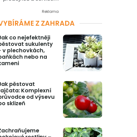
Reklama
VYBÍRÁME Z ZAHRADA
Jak co nejefektněji
pěstovat sukulenty
- v plechovkách,
baňkách nebo na
kameni
Jak pěstovat
rajčata: Komplexní
průvodce od výsevu
po sklizeň
Zachraňujeme