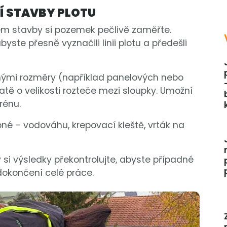
NÍ STAVBY PLOTU
em stavby si pozemek pečlivě zaměřte.
byste přesně vyznačili linii plotu a předešli
snými rozměry (například panelových nebo
tě o velikosti rozteče mezi sloupky. Umožní
rénu.
bné – vodováhu, krepovací kleště, vrták na
y si výsledky překontrolujte, abyste případné
dokončení celé práce.