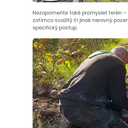
Nezapomeňte také promyslet terén – s
zatímco svažitý či jinak nerovný poze
specifický postup.