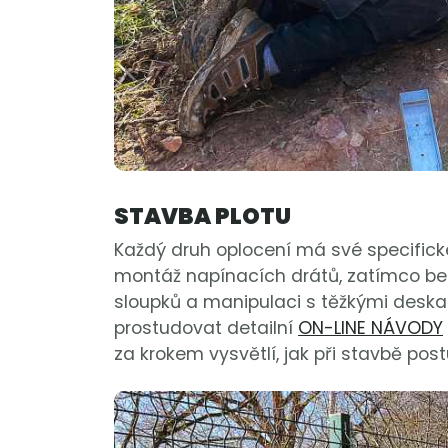
STAVBA PLOTU
Každý druh oplocení má své specifické
montáž napínacích drátů, zatímco bet
sloupků a manipulaci s těžkými desk
prostudovat detailní
ON-LINE NÁVODY
za krokem vysvětlí, jak při stavbě pos