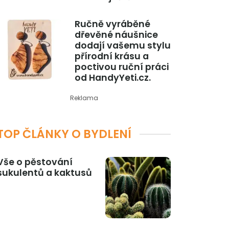
Ručně vyráběné
dřevěné náušnice
dodají vašemu stylu
přírodní krásu a
poctivou ruční práci
od HandyYeti.cz.
Reklama
TOP ČLÁNKY O BYDLENÍ
Vše o pěstování
sukulentů a kaktusů