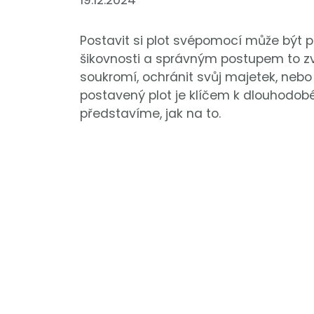
19.12.2024
Postavit si plot svépomocí může být p
šikovnosti a správným postupem to zvlá
soukromí, ochránit svůj majetek, neb
postavený plot je klíčem k dlouhodob
představíme, jak na to.