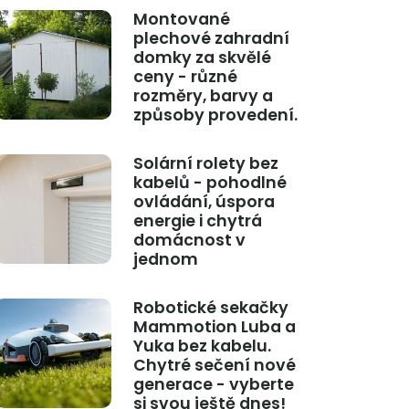
Montované
plechové zahradní
domky za skvělé
ceny - různé
rozměry, barvy a
způsoby provedení.
Solární rolety bez
kabelů - pohodlné
ovládání, úspora
energie i chytrá
domácnost v
jednom
Robotické sekačky
Mammotion Luba a
Yuka bez kabelu.
Chytré sečení nové
generace - vyberte
si svou ještě dnes!