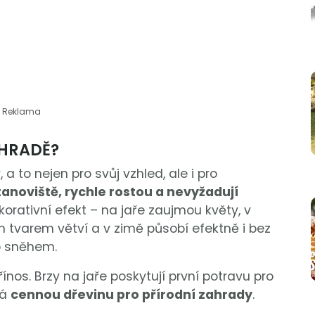
Reklama
AHRADĚ?
 a to nejen pro svůj vzhled, ale i pro
tanoviště, rychle rostou a nevyžadují
korativní efekt – na jaře zaujmou květy, v
m tvarem větví a v zimě působí efektně i bez
bo sněhem.
řínos. Brzy na jaře poskytují první potravu pro
lá
cennou dřevinu pro přírodní zahrady
.