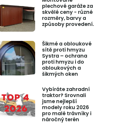
Montované
plechové garáže za
skvělé ceny - různé
rozměry, barvy a
způsoby provedení.
Šikmé a obloukové
sítě proti hmyzu
Systra – ochrana
proti hmyzu i do
obloukových a
šikmých oken
Vybíráte zahradní
traktor? Srovnali
jsme nejlepší
modely roku 2026
pro malé trávníky i
náročný terén