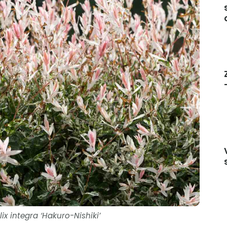
x integra ‘Hakuro-Nishiki’