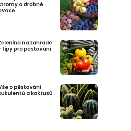
stromy a drobné
ovoce
Zelenina na zahradě
- tipy pro pěstování
Vše o pěstování
sukulentů a kaktusů