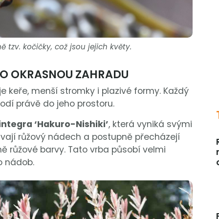
 tzv. kočičky, což jsou jejich květy.
RO OKRASNOU ZAHRADU
je keře, menší stromky i plazivé formy. Každý
hodí právě do jeho prostoru.
 integra ‘Hakuro-Nishiki’
, která vyniká svými
kávají růžový nádech a postupně přecházejí
 růžové barvy. Tato vrba působí velmi
do nádob.