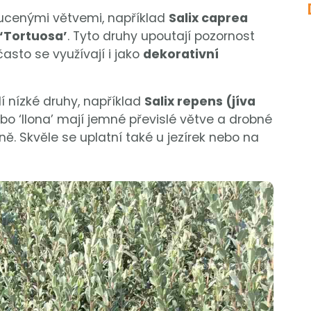
oucenými větvemi, například
Salix caprea
‘Tortuosa’
. Tyto druhy upoutají pozornost
asto se využívají i jako
dekorativní
í nízké druhy, například
Salix repens (jíva
ebo ‘Ilona’ mají jemné převislé větve a drobné
ně. Skvěle se uplatní také u jezírek nebo na