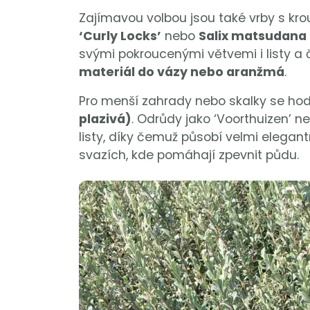
Zajímavou volbou jsou také vrby s kr
‘Curly Locks’
nebo
Salix matsudana 
svými pokroucenými větvemi i listy a č
materiál do vázy nebo aranžmá
.
Pro menší zahrady nebo skalky se hod
plazivá)
. Odrůdy jako ‘Voorthuizen’ n
listy, díky čemuž působí velmi elegant
svazích, kde pomáhají zpevnit půdu.