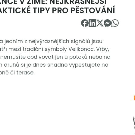
ANCE V ZIMĚ: NEJKRÁSNĚJŠÍ
AKTICKÉ TIPY PRO PĚSTOVÁNÍ
a jedním z nejvýraznějších signálů jsou
atří mezi tradiční symboly Velikonoc. Vrby,
e nemusíte obdivovat jen u potoků nebo na
h druhů si je dnes snadno vypěstujete na
ně či terase.