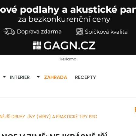
Reklama
Přepnout dropdown
Přepnout dropdown
INTERIER
ZAHRADA
RECEPTY
NĚJŠÍ DRUHY JÍVY (VRBY) A PRAKTICKÉ TIPY PRO