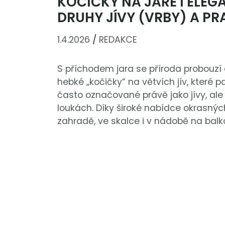
KOČIČKY NA JAŘE I ELEG
DRUHY JÍVY (VRBY) A PR
1.4.2026
/
REDAKCE
S příchodem jara se příroda probouzí 
hebké „kočičky“ na větvích jív, které p
často označované právě jako jívy, al
loukách. Díky široké nabídce okrasnýc
zahradě, ve skalce i v nádobě na balko