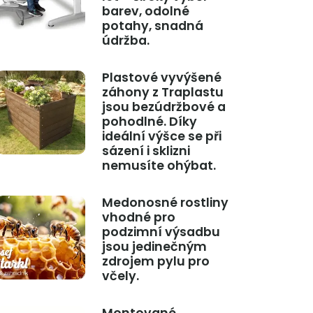
barev, odolné
potahy, snadná
údržba.
Plastové vyvýšené
záhony z Traplastu
jsou bezúdržbové a
pohodlné. Díky
ideální výšce se při
sázení i sklizni
nemusíte ohýbat.
Medonosné rostliny
vhodné pro
podzimní výsadbu
jsou jedinečným
zdrojem pylu pro
včely.