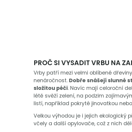
PROČ SI VYSADIT VRBU NA Z
Vrby patří mezi velmi oblíbené dřeviny,
nenáročnost.
Dobře snášejí slunné s
složitou péči
. Navíc mají celoroční de
létě svěží zelení, na podzim zajímavý
listí, například pokryté jinovatkou ne
Velkou výhodou je i jejich ekologický p
včely a další opylovače, což z nich dě