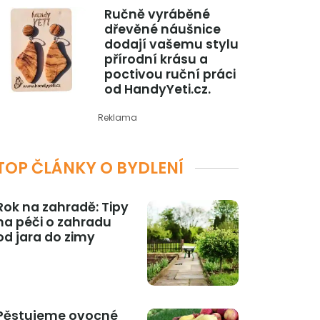
Ručně vyráběné
dřevěné náušnice
dodají vašemu stylu
přírodní krásu a
poctivou ruční práci
od HandyYeti.cz.
Reklama
TOP ČLÁNKY O BYDLENÍ
Rok na zahradě: Tipy
na péči o zahradu
od jara do zimy
Pěstujeme ovocné