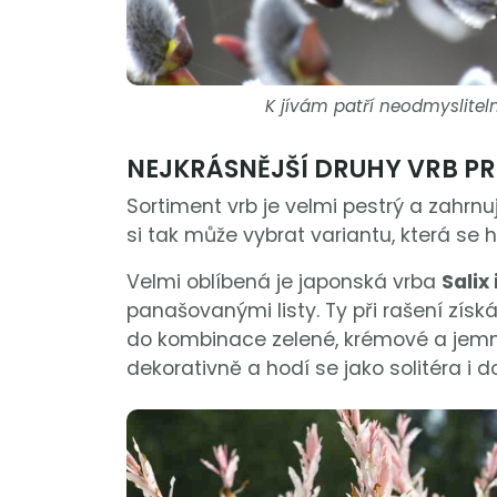
K jívám patří neodmyslitelně
NEJKRÁSNĚJŠÍ DRUHY VRB P
Sortiment vrb je velmi pestrý a zahrnu
si tak může vybrat variantu, která se 
Velmi oblíbená je japonská vrba
Salix
panašovanými listy. Ty při rašení zís
do kombinace zelené, krémové a jemně
dekorativně a hodí se jako solitéra i 