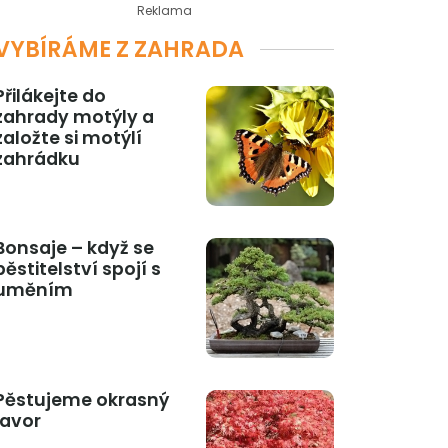
Reklama
VYBÍRÁME Z ZAHRADA
Přilákejte do
zahrady motýly a
založte si motýlí
zahrádku
Bonsaje – když se
pěstitelství spojí s
uměním
Pěstujeme okrasný
javor