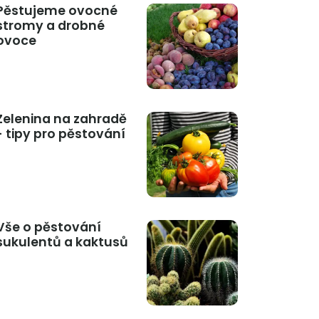
Pěstujeme ovocné
stromy a drobné
ovoce
Zelenina na zahradě
- tipy pro pěstování
Vše o pěstování
sukulentů a kaktusů