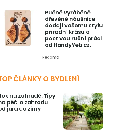
Ručně vyráběné
dřevěné náušnice
dodají vašemu stylu
přírodní krásu a
poctivou ruční práci
od HandyYeti.cz.
Reklama
TOP ČLÁNKY O BYDLENÍ
Rok na zahradě: Tipy
na péči o zahradu
od jara do zimy