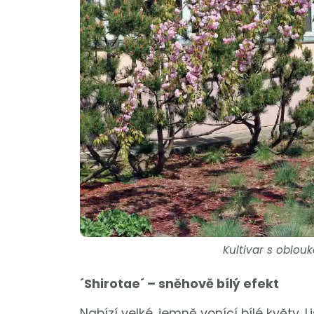
Kultivar s oblouk
´Shirotae´ – sněhově bílý efekt
Nabízí velké, jemně vonící bílé květy.