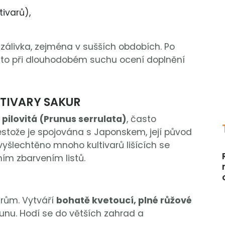
tivarů),
zálivka, zejména v sušších obdobích. Po
esto při dlouhodobém suchu ocení doplnění
LTIVARY SAKUR
 pilovitá (Prunus serrulata)
, často
stože je spojována s Japonskem, její původ
vyšlechtěno mnoho kultivarů lišících se
ím zbarvením listů.
arům. Vytváří
bohatě kvetoucí, plné růžové
runu. Hodí se do větších zahrad a