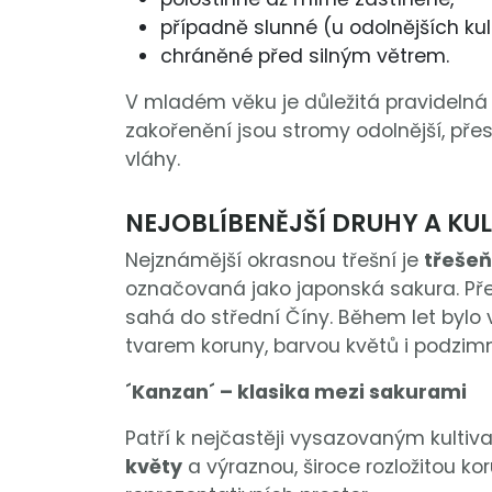
případně slunné (u odolnějších kul
chráněné před silným větrem.
V mladém věku je důležitá pravidelná 
zakořenění jsou stromy odolnější, př
vláhy.
NEJOBLÍBENĚJŠÍ DRUHY A KU
Nejznámější okrasnou třešní je
třešeň
označovaná jako japonská sakura. Pře
sahá do střední Číny. Během let bylo 
tvarem koruny, barvou květů i podzimn
´Kanzan´ – klasika mezi sakurami
Patří k nejčastěji vysazovaným kultiv
květy
a výraznou, široce rozložitou ko