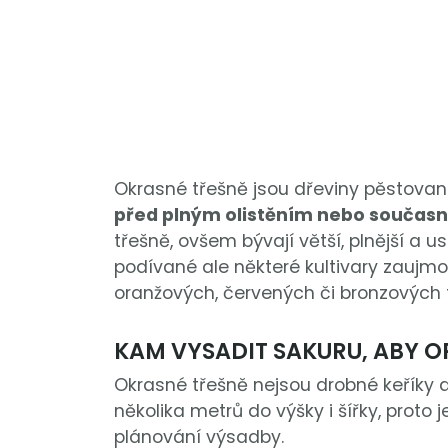
Okrasné třešně jsou dřeviny pěstovan
před plným olistěním nebo současn
třešně, ovšem bývají větší, plnější a
podívané ale některé kultivary zaujmou 
oranžových, červených či bronzových 
KAM VYSADIT SAKURU, ABY 
Okrasné třešně nejsou drobné keříky d
několika metrů do výšky i šířky, proto j
plánování výsadby.