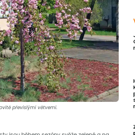
ovitě převislými větvemi.
 Listy jsou během sezóny svěže zelené a na