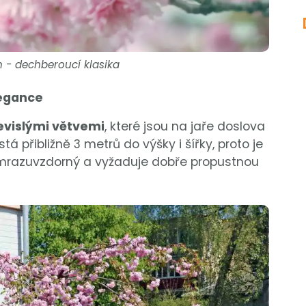
n - dechberoucí klasika
legance
evislými větvemi
, které jsou na jaře doslova
 přibližně 3 metrů do výšky i šířky, proto je
 mrazuvzdorný a vyžaduje dobře propustnou