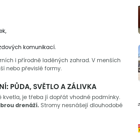
ek,
ezdových komunikací.
ních i přírodně laděných zahrad. V menších
ší nebo převislé formy.
Í: PŮDA, SVĚTLO A ZÁLIVKA
kvetla, je třeba jí dopřát vhodné podmínky.
obrou drenáží.
Stromy nesnášejí dlouhodobé