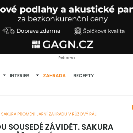
Reklama
Přepnout dropdown
Přepnout dropdown
INTERIER
ZAHRADA
RECEPTY
 SAKURA PROMĚNÍ JARNÍ ZAHRADU V RŮŽOVÝ RÁJ.
U SOUSEDÉ ZÁVIDĚT. SAKURA