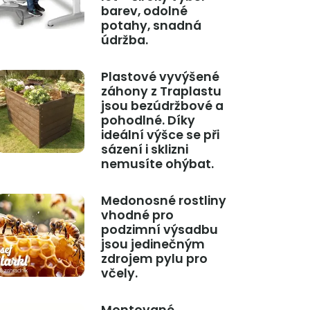
barev, odolné
potahy, snadná
údržba.
Plastové vyvýšené
záhony z Traplastu
jsou bezúdržbové a
pohodlné. Díky
ideální výšce se při
sázení i sklizni
nemusíte ohýbat.
Medonosné rostliny
vhodné pro
podzimní výsadbu
jsou jedinečným
zdrojem pylu pro
včely.