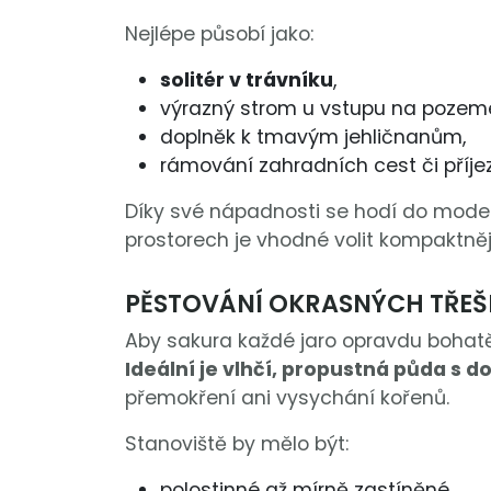
Nejlépe působí jako:
solitér v trávníku
,
výrazný strom u vstupu na pozem
doplněk k tmavým jehličnanům,
rámování zahradních cest či příj
Díky své nápadnosti se hodí do moder
prostorech je vhodné volit kompaktněj
PĚSTOVÁNÍ OKRASNÝCH TŘEŠN
Aby sakura každé jaro opravdu bohatě 
Ideální je vlhčí, propustná půda s d
přemokření ani vysychání kořenů.
Stanoviště by mělo být:
polostinné až mírně zastíněné,