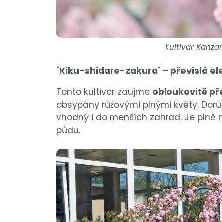
Kultivar Kanza
´Kiku-shidare-zakura´ – převislá e
Tento kultivar zaujme
obloukovitě př
obsypány růžovými plnými květy. Dorůstá
vhodný i do menších zahrad. Je plně
půdu.