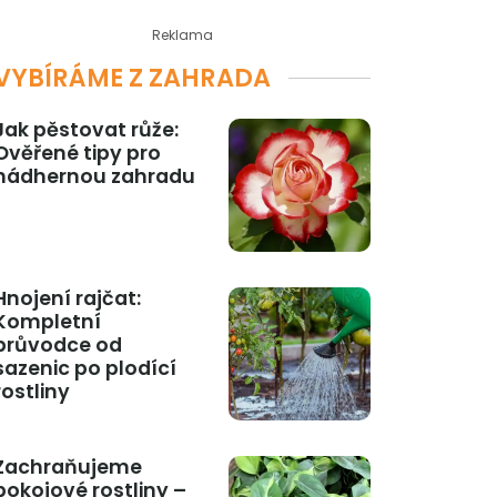
Reklama
VYBÍRÁME Z ZAHRADA
Jak pěstovat růže:
Ověřené tipy pro
nádhernou zahradu
Hnojení rajčat:
Kompletní
průvodce od
sazenic po plodící
rostliny
Zachraňujeme
pokojové rostliny –