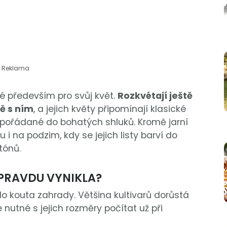
Reklama
é především pro svůj květ.
Rozkvétají ještě
ě s ním
, a jejich květy připomínají klasické
 uspořádané do bohatých shluků. Kromě jarní
i na podzim, kdy se jejich listy barví do
tónů.
OPRAVDU VYNIKLA?
o kouta zahrady. Většina kultivarů dorůstá
e nutné s jejich rozměry počítat už při