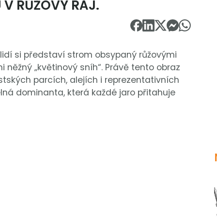
 V RŮŽOVÝ RÁJ.
 lidí si představí strom obsypaný růžovými
mi něžný „květinový sníh“. Právě tento obraz
tských parcích, alejích i reprezentativních
ná dominanta, která každé jaro přitahuje