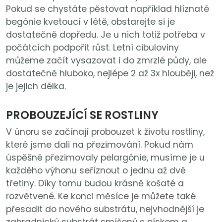
Pokud se chystáte pěstovat například hlíznaté
begónie kvetoucí v létě, obstarejte si je
dostatečně dopředu. Je u nich totiž potřeba v
počátcích podpořit růst. Letní cibuloviny
můžeme začít vysazovat i do zmrzlé půdy, ale
dostatečně hluboko, nejlépe 2 až 3x hlouběji, než
je jejich délka.
PROBOUZEJÍCÍ SE ROSTLINY
V únoru se začínají probouzet k životu rostliny,
které jsme dali na přezimování. Pokud nám
úspěšně přezimovaly pelargónie, musíme je u
každého výhonu seříznout o jednu až dvě
třetiny. Díky tomu budou krásně košaté a
rozvětvené. Ke konci měsíce je můžete také
přesadit do nového substrátu, nejvhodnější je