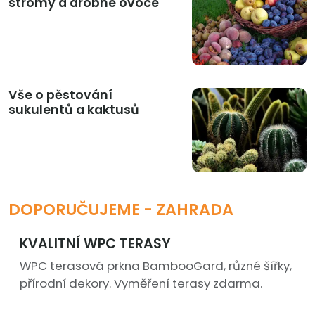
stromy a drobné ovoce
Vše o pěstování
sukulentů a kaktusů
DOPORUČUJEME - ZAHRADA
KVALITNÍ WPC TERASY
WPC terasová prkna BambooGard, různé šířky,
přírodní dekory. Vyměření terasy zdarma.