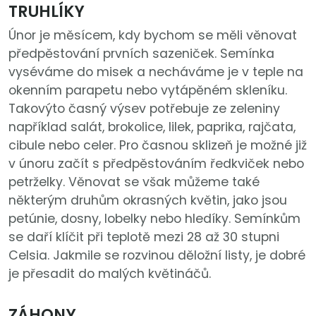
TRUHLÍKY
Únor je měsícem, kdy bychom se měli věnovat
předpěstování prvních sazeniček. Semínka
vyséváme do misek a necháváme je v teple na
okenním parapetu nebo vytápěném skleníku.
Takovýto časný výsev potřebuje ze zeleniny
například salát, brokolice, lilek, paprika, rajčata,
cibule nebo celer. Pro časnou sklizeň je možné již
v únoru začít s předpěstováním ředkviček nebo
petrželky. Věnovat se však můžeme také
některým druhům okrasných květin, jako jsou
petúnie, dosny, lobelky nebo hledíky. Semínkům
se daří klíčit při teplotě mezi 28 až 30 stupni
Celsia. Jakmile se rozvinou děložní listy, je dobré
je přesadit do malých květináčů.
ZÁHONY