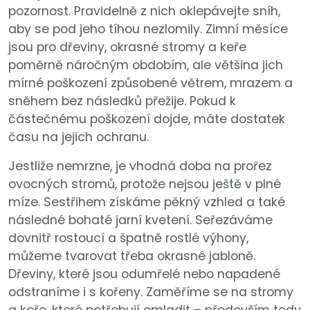
pozornost. Pravidelně z nich oklepávejte sníh,
aby se pod jeho tíhou nezlomily. Zimní měsíce
jsou pro dřeviny, okrasné stromy a keře
poměrně náročným obdobím, ale většina jich
mírné poškození způsobené větrem, mrazem a
sněhem bez následků přežije. Pokud k
částečnému poškození dojde, máte dostatek
času na jejich ochranu.
Jestliže nemrzne, je vhodná doba na prořez
ovocných stromů, protože nejsou ještě v plné
míze. Sestřihem získáme pěkný vzhled a také
následné bohaté jarní kvetení. Seřezáváme
dovnitř rostoucí a špatně rostlé výhony,
můžeme tvarovat třeba okrasné jabloně.
Dřeviny, které jsou odumřelé nebo napadené
odstraníme i s kořeny. Zaměříme se na stromy