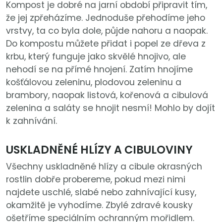
Kompost je dobré na jarní období připravit tím,
že jej zpřeházíme. Jednoduše přehodíme jeho
vrstvy, ta co byla dole, půjde nahoru a naopak.
Do kompostu můžete přidat i popel ze dřeva z
krbu, který funguje jako skvělé hnojivo, ale
nehodí se na přímé hnojení. Zatím hnojíme
košťálovou zeleninu, plodovou zeleninu a
brambory, naopak listová, kořenová a cibulová
zelenina a saláty se hnojit nesmí! Mohlo by dojít
k zahnívání.
USKLADNĚNÉ HLÍZY A CIBULOVINY
Všechny uskladněné hlízy a cibule okrasných
rostlin dobře probereme, pokud mezi nimi
najdete uschlé, slabé nebo zahnívající kusy,
okamžitě je vyhodíme. Zbylé zdravé kousky
ošetříme speciálním ochranným mořidlem.