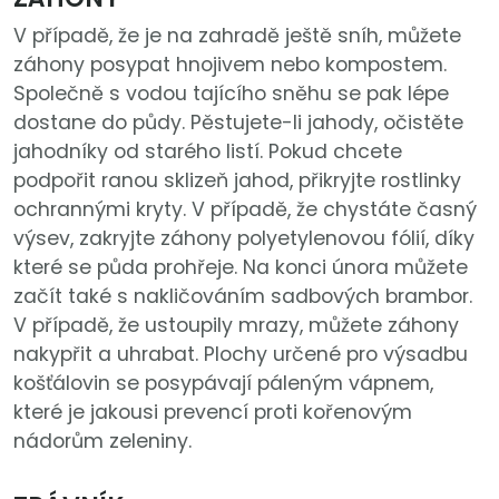
V případě, že je na zahradě ještě sníh, můžete
záhony posypat hnojivem nebo kompostem.
Společně s vodou tajícího sněhu se pak lépe
dostane do půdy. Pěstujete-li jahody, očistěte
jahodníky od starého listí. Pokud chcete
podpořit ranou sklizeň jahod, přikryjte rostlinky
ochrannými kryty. V případě, že chystáte časný
výsev, zakryjte záhony polyetylenovou fólií, díky
které se půda prohřeje. Na konci února můžete
začít také s nakličováním sadbových brambor.
V případě, že ustoupily mrazy, můžete záhony
nakypřit a uhrabat. Plochy určené pro výsadbu
košťálovin se posypávají páleným vápnem,
které je jakousi prevencí proti kořenovým
nádorům zeleniny.