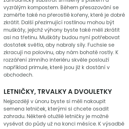
zahradnický substrát smíšený s pískem a
vyzrálým kompostem. Během přesazování se
zaměřte také na přerostlé kořeny, které je dobré
zkrátit. Další přezimující rostlinou mohou být
muškáty, jejichž výhony byste také měli zkrátit
asi na třetinu. Muškáty budou nyní potřebovat
dostatek světla, aby nabraly síly. Fuchsie se
zkracují na polovinu, aby nám bohatě rostly. K
rozzáření zimního interiéru skvěle poslouží
například primule, které jsou již k dostání v
obchodech.
LETNIČKY, TRVALKY A DVOULETKY
Nejpozději v únoru byste si měli nakoupit
semena letniček, kterými si chcete osadit
zahradu. Některé otužilé letničky je možné
vysévat do půdy už na konci měsíce. K výsadbě