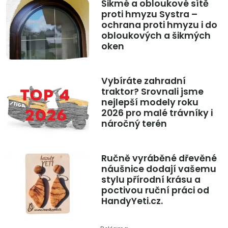
Šikmé a obloukové sítě
proti hmyzu Systra –
ochrana proti hmyzu i do
obloukových a šikmých
oken
Vybíráte zahradní
traktor? Srovnali jsme
nejlepší modely roku
2026 pro malé trávníky i
náročný terén
Ručně vyráběné dřevěné
náušnice dodají vašemu
stylu přírodní krásu a
poctivou ruční práci od
HandyYeti.cz.