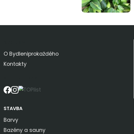
KDO JSME
O Bydleniprokaždého
Kontakty
SLEDUJTE NÁS
STAVBA
Barvy
Bazény a sauny