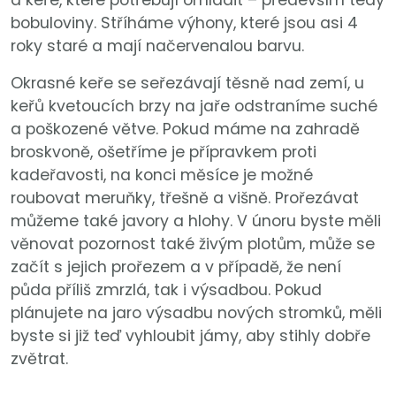
a keře, které potřebují omladit – především tedy
bobuloviny. Stříháme výhony, které jsou asi 4
roky staré a mají načervenalou barvu.
Okrasné keře se seřezávají těsně nad zemí, u
keřů kvetoucích brzy na jaře odstraníme suché
a poškozené větve. Pokud máme na zahradě
broskvoně, ošetříme je přípravkem proti
kadeřavosti, na konci měsíce je možné
roubovat meruňky, třešně a višně. Prořezávat
můžeme také javory a hlohy. V únoru byste měli
věnovat pozornost také živým plotům, může se
začít s jejich prořezem a v případě, že není
půda příliš zmrzlá, tak i výsadbou. Pokud
plánujete na jaro výsadbu nových stromků, měli
byste si již teď vyhloubit jámy, aby stihly dobře
zvětrat.