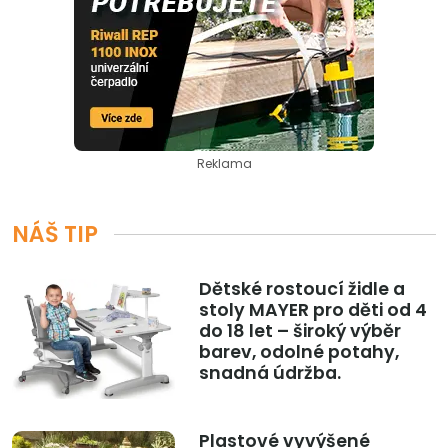
Reklama
NÁŠ TIP
Dětské rostoucí židle a
stoly MAYER pro děti od 4
do 18 let – široký výběr
barev, odolné potahy,
snadná údržba.
Plastové vyvýšené