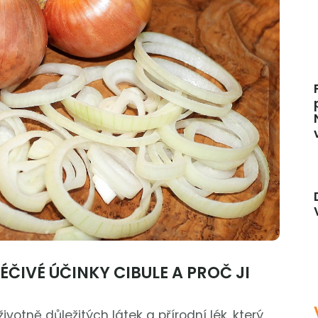
LÉČIVÉ ÚČINKY CIBULE A PROČ JI
votně důležitých látek a přírodní lék, který