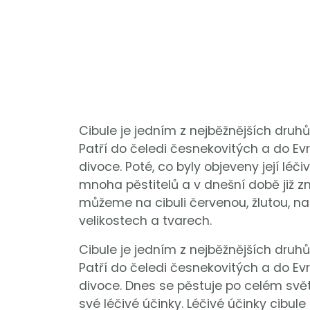
Cibule je jedním z nejběžnějších druh
Patří do čeledi česnekovitých a do Evr
divoce. Poté, co byly objeveny její lé
mnoha pěstitelů a v dnešní době již z
můžeme na cibuli červenou, žlutou, nas
velikostech a tvarech.
Cibule je jedním z nejběžnějších druh
Patří do čeledi česnekovitých a do Evr
divoce. Dnes se pěstuje po celém světě
své léčivé účinky. Léčivé účinky cibule