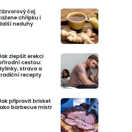
Zázvorový čaj
zažene chřipku i
další neduhy
Jak zlepšit erekci
přírodní cestou:
Bylinky, strava a
tradiční recepty
Jak připravit brisket
jako barbecue mistr