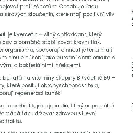
bojovat proti zánětům. Obsahuje řadu
sírových sloučenin, které mají pozitivní vliv
i je kvercetin – silný antioxidant, který
í cév a pomáhá stabilizovat krevní tlak.
aci organismu, podporují činnost jater a mají
kám cibule působí jako přírodní antibiotikum a
ými a bakteriálními infekcemi.
e bohatá na vitaminy skupiny B (včetně B9 –
ny, které posilují obranyschopnost těla,
dporují regeneraci buněk.
ahu prebiotik, jako je inulin, který napomáhá
. Pomáhá tak udržovat zdravou střevní
o traktu.