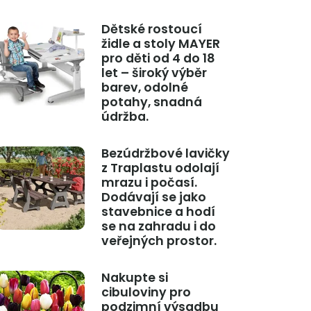
Dětské rostoucí
židle a stoly MAYER
pro děti od 4 do 18
let – široký výběr
barev, odolné
potahy, snadná
údržba.
Bezúdržbové lavičky
z Traplastu odolají
mrazu i počasí.
Dodávají se jako
stavebnice a hodí
se na zahradu i do
veřejných prostor.
Nakupte si
cibuloviny pro
podzimní výsadbu