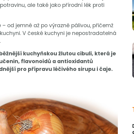
travinu, ale také jako přírodní lék proti
 – od jemné až po výrazně pálivou, přičemž
 kuchyni. V české kuchyni je nepostradatelná
.
žnější kuchyňskou žlutou cibuli, která je
čenin, flavonoidů a antioxidantů
nější pro přípravu léčivého sirupu i čaje.