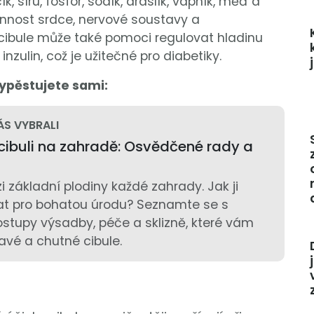
k, síru, fosfor, sodík, draslík, vápník, měď a
činnost srdce, nervové soustavy a
ibule může také pomoci regulovat hladinu
 inzulin, což je užitečné pro diabetiky.
vypěstujete sami:
ÁS VYBRALI
cibuli na zahradě: Osvědčené rady a
i základní plodiny každé zahrady. Jak ji
at pro bohatou úrodu? Seznamte se s
tupy výsadby, péče a sklizně, které vám
ravé a chutné cibule.