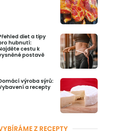
Přehled diet a tipy
pro hubnutí:
Najděte cestu k
vysněné postavě
Domácí výroba sýrů:
Vybavení a recepty
VYBÍRÁME Z RECEPTY