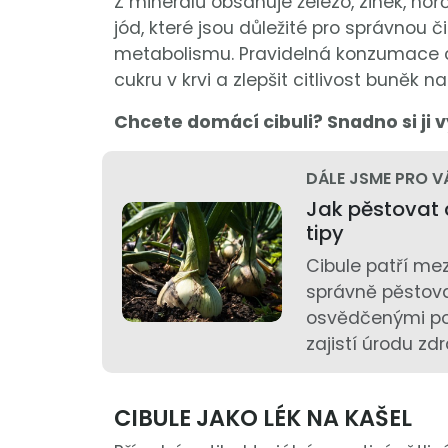
Z minerálů obsahuje železo, zinek, hořčí
jód, které jsou důležité pro správnou 
metabolismu. Pravidelná konzumace c
cukru v krvi a zlepšit citlivost buněk na
Chcete domácí cibuli? Snadno si ji 
DÁLE JSME PRO V
Jak pěstovat 
tipy
Cibule patří mez
správně pěstov
osvědčenými pos
zajistí úrodu zd
CIBULE JAKO LÉK NA KAŠEL