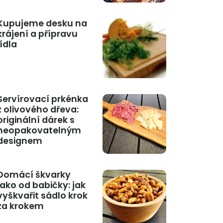
Kupujeme desku na
krájení a přípravu
jídla
Servírovací prkénka
z olivového dřeva:
originální dárek s
neopakovatelným
designem
Domácí škvarky
jako od babičky: jak
vyškvařit sádlo krok
za krokem