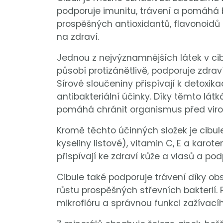
podporuje imunitu, trávení a pomáhá 
prospěšných antioxidantů, flavonoidů a 
na zdraví.
Jednou z nejvýznamnějších látek v cibul
působí protizánětlivě, podporuje zdrav
Sírové sloučeniny přispívají k detoxik
antibakteriální účinky. Díky těmto lát
pomáhá chránit organismus před virov
Kromě těchto účinných složek je cibul
kyseliny listové), vitamin C, E a karote
přispívají ke zdraví kůže a vlasů a po
Cibule také podporuje trávení díky obs
růstu prospěšných střevních bakterií
mikroflóru a správnou funkci zažívacíh