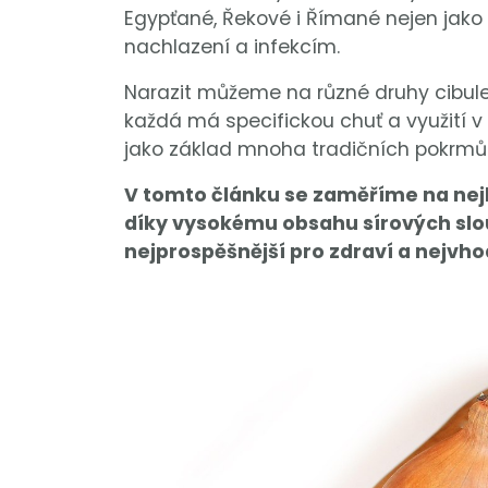
Egypťané, Řekové i Římané nejen jako po
nachlazení a infekcím.
Narazit můžeme na různé druhy cibule
každá má specifickou chuť a využití v
jako základ mnoha tradičních pokrmů
V tomto článku se zaměříme na nejbě
díky vysokému obsahu sírových slou
nejprospěšnější pro zdraví a nejvhod