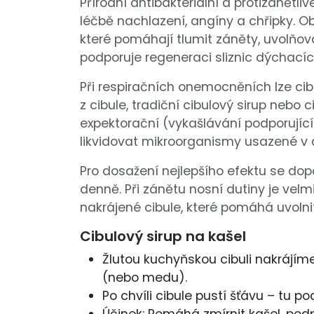
Přírodní antibakteriální a protizánětliv
léčbě nachlazení, angíny a chřipky. Ob
které pomáhají tlumit záněty, uvolňo
podporuje regeneraci sliznic dýchacíc
Při respiračních onemocněních lze cibu
z cibule, tradiční cibulový sirup nebo c
expektorační (vykašlávání podporující
likvidovat mikroorganismy usazené v 
Pro dosažení nejlepšího efektu se dop
denně. Při zánětu nosní dutiny je vel
nakrájené cibule, které pomáhá uvolni
Cibulový sirup na kašel
Žlutou kuchyňskou cibuli nakrájím
(nebo medu).
Po chvíli cibule pustí šťávu – tu p
Účinek: Pomáhá zmírnit kašel, pod