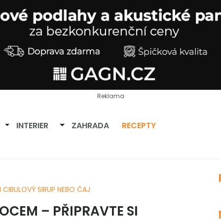
Reklama
Přepnout dropdown
Přepnout dropdown
INTERIER
ZAHRADA
RECEPTY
I CIBULOVÝ SIRUP NEBO ČAJ
MOCEM – PŘIPRAVTE SI