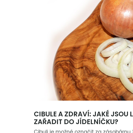
CIBULE A ZDRAVÍ: JAKÉ JSOU 
ZAŘADIT DO JÍDELNÍČKU?
Cibuli je možné označit za zásobárnu ži