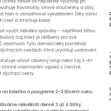
é účinky cibule se nejčastěji využívají při
sahuje flavonoidy, sírové sloučeniny a slizy,
vat hlen a usnadňovat vykašlávání. Díky tomu
h cest a zmírňuje kašel.
li využít několika způsoby – například šťávu
ibulový čaj, který je oblíbený pro své
) vlastnosti. Tyto domácí léky pomáhají
dýchacích cestách, čímž urychlují uzdravení.
oručuje užívat cibulový sirup nebo čaj 3–4×
mi účinné vdechování výparů z čerstvě
t dýchací cesty.
e na kolečka a posypeme 2–3 lžícemi cukru
odáváme několikrát denně 2 až 4 lžičky.
poruje vykašlávání a urychluje regeneraci