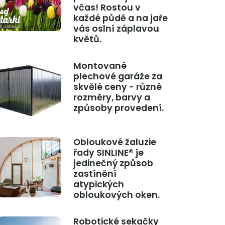
včas! Rostou v
každé půdě a na jaře
vás oslní záplavou
květů.
Montované
plechové garáže za
skvělé ceny - různé
rozměry, barvy a
způsoby provedení.
Obloukové žaluzie
řady SINLINE® je
jedinečný způsob
zastínění
atypických
obloukových oken.
Robotické sekačky