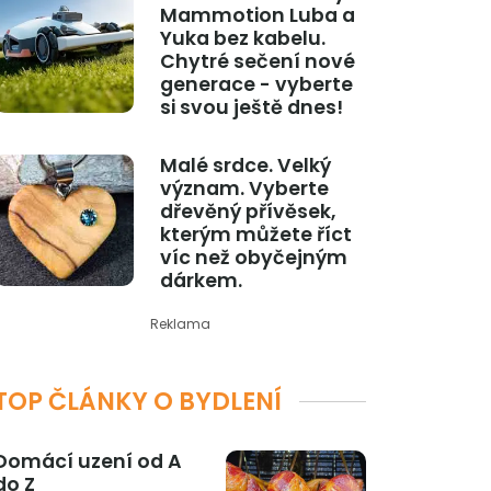
Mammotion Luba a
Yuka bez kabelu.
Chytré sečení nové
generace - vyberte
si svou ještě dnes!
Malé srdce. Velký
význam. Vyberte
dřevěný přívěsek,
kterým můžete říct
víc než obyčejným
dárkem.
Reklama
TOP ČLÁNKY O BYDLENÍ
Domácí uzení od A
do Z