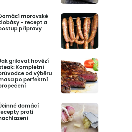
Domácí moravské
klobásy - recept a
postup přípravy
Jak grilovat hovězí
steak: Kompletní
průvodce od výběru
masa po perfektní
propečení
Účinné domácí
recepty proti
nachlazení