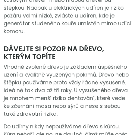
kusovým dřevem nebo hrubou dřevěnou
štěpkou. Naopak u elektrických udíren je riziko
požáru velmi nízké, zvláště u udíren, kde je
generátor studeného kouře umístěn mimo udící
komoru.
DÁVEJTE SI POZOR NA DŘEVO,
KTERÝM TOPÍTE
Vhodně zvolené dřevo je základem úspěšného
uzení a kvalitně vyuzených pokrmů. Dřevo nebo
štěpku používáme proto vždy řádně vysušené,
ideálně tak dva až tři roky. U vysušeného dřeva
je mnohem menší riziko dehtování, které vede
ke zčernání masa nebo sýrů a nese s sebou
také zdravotní rizika.
Do udírny nikdy nepoužíváme dřevo s kůrou.
Kůra nehoří, ale pouze doutná, čímž může opět