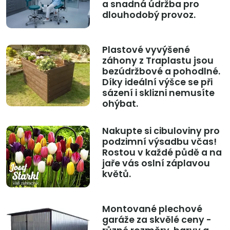
a snadná údržba pro
dlouhodobý provoz.
Plastové vyvýšené
záhony z Traplastu jsou
bezúdržbové a pohodlné.
Díky ideální výšce se při
sázení i sklizni nemusíte
ohýbat.
Nakupte si cibuloviny pro
podzimní výsadbu včas!
Rostou v každé půdě a na
jaře vás oslní záplavou
květů.
Montované plechové
garáže za skvělé ceny -