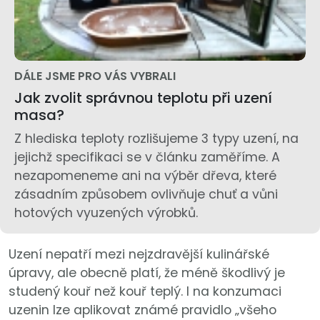
DÁLE JSME PRO VÁS VYBRALI
Jak zvolit správnou teplotu při uzení
masa?
Z hlediska teploty rozlišujeme 3 typy uzení, na
jejichž specifikaci se v článku zaměříme. A
nezapomeneme ani na výběr dřeva, které
zásadním způsobem ovlivňuje chuť a vůni
hotových vyuzených výrobků.
Uzení nepatří mezi nejzdravější kulinářské
úpravy, ale obecně platí, že méně škodlivý je
studený kouř než kouř teplý. I na konzumaci
uzenin lze aplikovat známé pravidlo „všeho