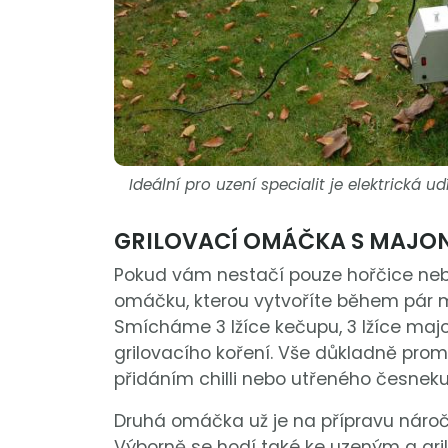
Ideální pro uzení specialit je elektrická u
GRILOVACÍ OMÁČKA S MAJO
Pokud vám nestačí pouze hořčice neb
omáčku, kterou vytvoříte během pár m
Smícháme 3 lžíce kečupu, 3 lžíce majon
grilovacího koření. Vše důkladně pro
přidáním chilli nebo utřeného česneku
Druhá omáčka už je na přípravu náročně
Výborně se hodí také ke uzeným a g