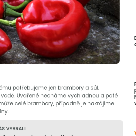
erému potřebujeme jen brambory a sůl.
é vodě. Uvařené necháme vychladnou a poté
 může celé brambory, případně je nakrájíme
iny.
ÁS VYBRALI