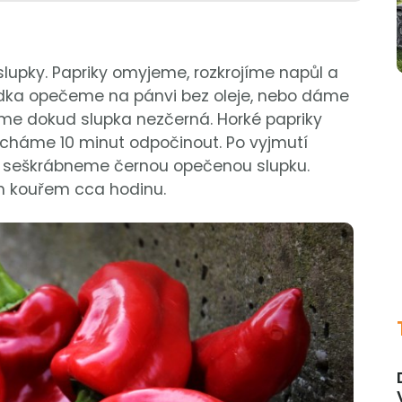
lupky. Papriky omyjeme, rozkrojíme napůl a
rudka opečeme na pánvi bez oleje, nebo dáme
eme dokud slupka nezčerná. Horké papriky
cháme 10 minut odpočinout. Po vyjmutí
 seškrábneme černou opečenou slupku.
h kouřem cca hodinu.