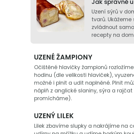
Jak správně u
Uzení sýrů v dom
tvarů. Ukážeme si
zvládnout samot
recepty na domá
UZENÉ ŽAMPIONY
Očištěné hlavičky žampionů rozložím
hodinu (dle velikosti hlaviček), vyuz
možné i plnit a udit naplněné. Plnit m
náplň z anglické slaniny, sýra a rajča
promícháme).
UZENÝ LILEK
Lilek zbavíme slupky a nakrájíme na cc
udírny na mřížku a udíme horkým kou