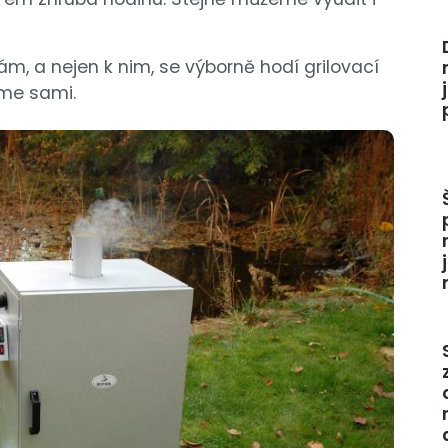
 a nejen k nim, se výborně hodí grilovací
íme sami.