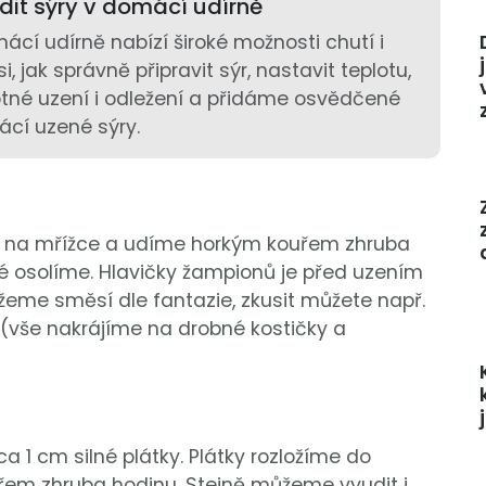
dit sýry v domácí udírně
ácí udírně nabízí široké možnosti chutí i
, jak správně připravit sýr, nastavit teplotu,
né uzení i odležení a přidáme osvědčené
cí uzené sýry.
e na mřížce a udíme horkým kouřem zhruba
ené osolíme. Hlavičky žampionů je před uzením
ůžeme směsí dle fantazie, zkusit můžete např.
t (vše nakrájíme na drobné kostičky a
a 1 cm silné plátky. Plátky rozložíme do
řem zhruba hodinu. Stejně můžeme vyudit i