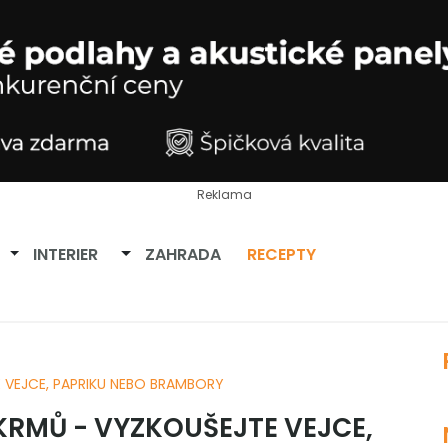
Reklama
Přepnout dropdown
Přepnout dropdown
INTERIER
ZAHRADA
RECEPTY
 VEJCE, PAPRIKU NEBO BRAMBORY
KRMŮ - VYZKOUŠEJTE VEJCE,