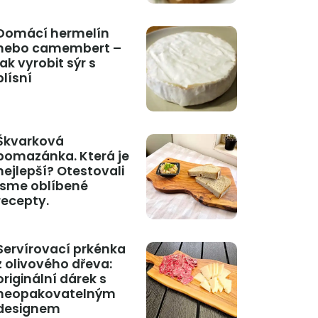
Domácí hermelín
nebo camembert –
jak vyrobit sýr s
plísní
Škvarková
pomazánka. Která je
nejlepší? Otestovali
jsme oblíbené
recepty.
Servírovací prkénka
z olivového dřeva:
originální dárek s
neopakovatelným
designem