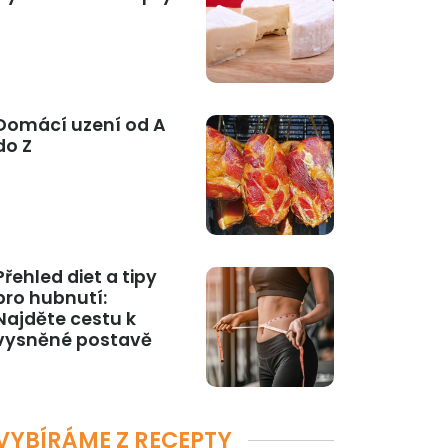
Domácí uzení od A
do Z
Přehled diet a tipy
pro hubnutí:
Najděte cestu k
vysněné postavě
VYBÍRÁME Z RECEPTY