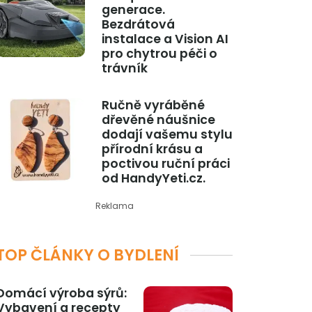
generace.
Bezdrátová
instalace a Vision AI
pro chytrou péči o
trávník
Ručně vyráběné
dřevěné náušnice
dodají vašemu stylu
přírodní krásu a
poctivou ruční práci
od HandyYeti.cz.
Reklama
TOP ČLÁNKY O BYDLENÍ
Domácí výroba sýrů:
Vybavení a recepty