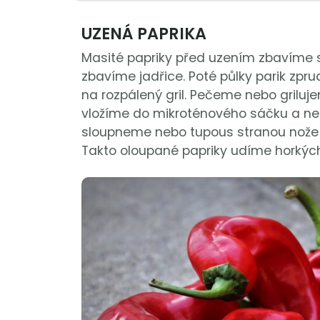
UZENÁ PAPRIKA
Masité papriky před uzením zbavíme s
zbavíme jadřice. Poté půlky parik zp
na rozpálený gril. Pečeme nebo griluj
vložíme do mikroténového sáčku a ne
sloupneme nebo tupous stranou nože
Takto oloupané papriky udíme horkýc