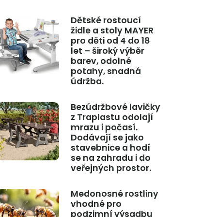
Dětské rostoucí
židle a stoly MAYER
pro děti od 4 do 18
let – široký výběr
barev, odolné
potahy, snadná
údržba.
Bezúdržbové lavičky
z Traplastu odolají
mrazu i počasí.
Dodávají se jako
stavebnice a hodí
se na zahradu i do
veřejných prostor.
Medonosné rostliny
vhodné pro
podzimní výsadbu