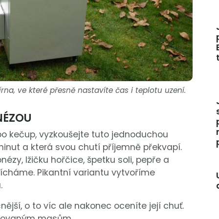
dírna, ve které přesně nastavíte čas i teplotu uzení.
NÉZOU
o kečup, vyzkoušejte tuto jednoduchou
inut a která svou chutí příjemně překvapí.
ézy, lžičku hořčice, špetku soli, pepře a
mícháme. Pikantní variantu vytvoříme
.
jší, o to víc ale nakonec oceníte její chuť.
rilovaným masům.