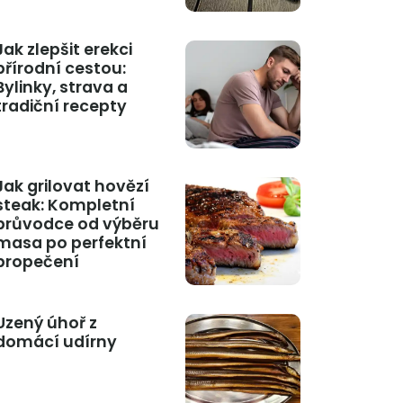
Jak zlepšit erekci
přírodní cestou:
Bylinky, strava a
tradiční recepty
Jak grilovat hovězí
steak: Kompletní
průvodce od výběru
masa po perfektní
propečení
Uzený úhoř z
domácí udírny