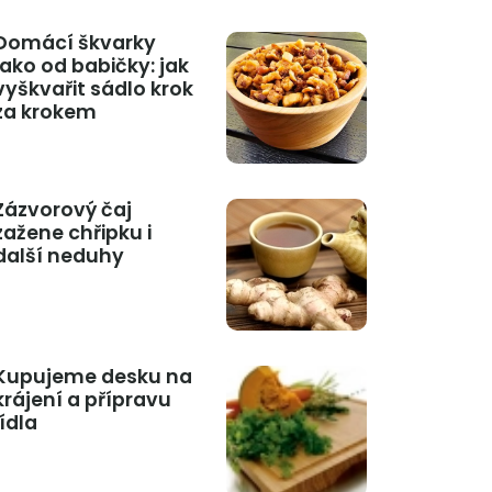
Domácí škvarky
jako od babičky: jak
vyškvařit sádlo krok
za krokem
Zázvorový čaj
zažene chřipku i
další neduhy
Kupujeme desku na
krájení a přípravu
jídla