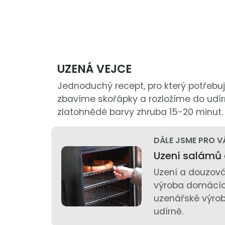
UZENÁ VEJCE
Jednoduchý recept, pro který potřebu
zbavíme skořápky a rozložíme do udí
zlatohnědé barvy zhruba 15-20 minut.
DÁLE JSME PRO V
Uzení salámů 
Uzení a douzová
výroba domácích
uzenářské výro
udírně.