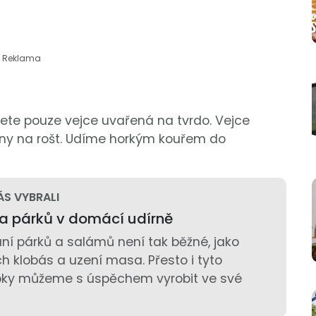
Reklama
jete pouze vejce uvařená na tvrdo. Vejce
rny na rošt. Udíme horkým kouřem do
ÁS VYBRALI
a párků v domácí udírně
ní párků a salámů není tak běžné, jako
 klobás a uzení masa. Přesto i tyto
bky můžeme s úspěchem vyrobit ve své