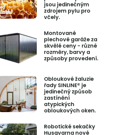
jsou jedinečným
zdrojem pylu pro
včely.
Montované
plechové garáže za
skvělé ceny - různé
rozměry, barvy a
způsoby provedení.
Obloukové žaluzie
řady SINLINE® je
jedinečný způsob
zastínění
atypických
obloukových oken.
Robotické sekačky
Husqvarna nové