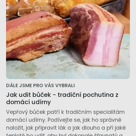
DÁLE JSME PRO VÁS VYBRALI
Jak udit bůček - tradiční pochutina z
domácí udírny
Vepřový bůček patří k tradičním specialitám
domácí udírny. Podívejte se, jak ho správně
naložit, jak připravit lák a jak dlouho a při jaké
teplotě ho udit, aby byl dokonale šťavnatý a