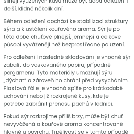
silněji vyuzených kusů může být doba odležení i
delší, klidně několik dní.
Během odležení dochází ke stabilizaci struktury
sýra a k ustálení kouřového aroma. Sýr je po
této době chuťově plnější, jemnější a celkově
působí vyváženěji než bezprostředně po uzení.
Pro odležení i následné skladování je vhodné sýr
zabalit do voskovaného papíru, případně
pergamenu. Tyto materiály umožňují sýru
„dýchat“ a zároveň ho chrání před vysycháním.
Plastová fólie je vhodná spíše pro krátkodobé
uchování nebo již rozkrojené kusy, kde je
potřeba zabránit přenosu pachů v lednici.
Pokud sýr rozkrojíme příliš brzy, může být chuť
nevyvážená a kouřové aroma koncentrované
hlavně u povrchu. Trpělivost se v tomto případě