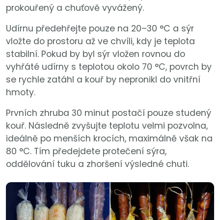
prokouřený a chuťově vyvážený.
Udírnu předehřejte pouze na 20–30 °C a sýr
vložte do prostoru až ve chvíli, kdy je teplota
stabilní. Pokud by byl sýr vložen rovnou do
vyhřáté udírny s teplotou okolo 70 °C, povrch by
se rychle zatáhl a kouř by nepronikl do vnitřní
hmoty.
Prvních zhruba 30 minut postačí pouze studený
kouř. Následně zvyšujte teplotu velmi pozvolna,
ideálně po menších krocích, maximálně však na
80 °C. Tím předejdete protečení sýra,
oddělování tuku a zhoršení výsledné chuti.