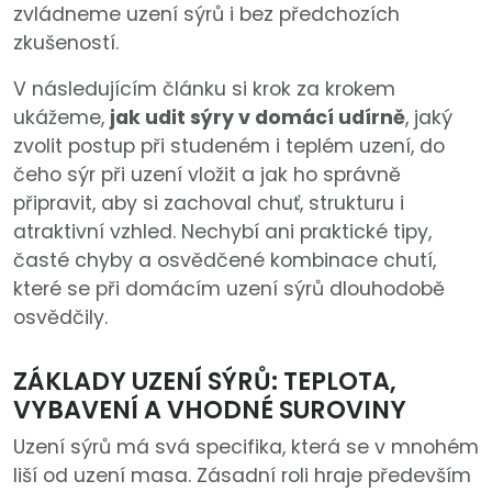
zvládneme uzení sýrů i bez předchozích
zkušeností.
V následujícím článku si krok za krokem
ukážeme,
jak udit sýry v domácí udírně
, jaký
zvolit postup při studeném i teplém uzení, do
čeho sýr při uzení vložit a jak ho správně
připravit, aby si zachoval chuť, strukturu i
atraktivní vzhled. Nechybí ani praktické tipy,
časté chyby a osvědčené kombinace chutí,
které se při domácím uzení sýrů dlouhodobě
osvědčily.
ZÁKLADY UZENÍ SÝRŮ: TEPLOTA,
VYBAVENÍ A VHODNÉ SUROVINY
Uzení sýrů má svá specifika, která se v mnohém
liší od uzení masa. Zásadní roli hraje především