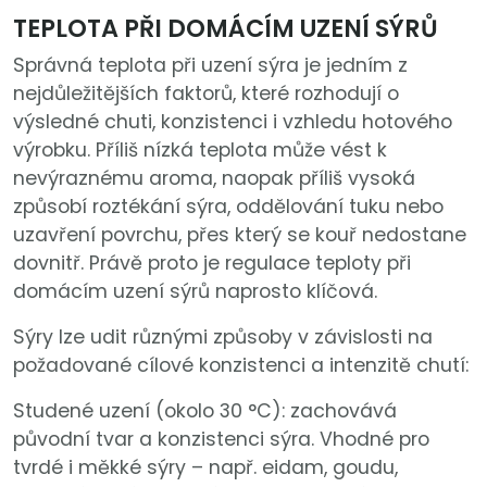
TEPLOTA PŘI DOMÁCÍM UZENÍ SÝRŮ
Správná teplota při uzení sýra je jedním z
nejdůležitějších faktorů, které rozhodují o
výsledné chuti, konzistenci i vzhledu hotového
výrobku. Příliš nízká teplota může vést k
nevýraznému aroma, naopak příliš vysoká
způsobí roztékání sýra, oddělování tuku nebo
uzavření povrchu, přes který se kouř nedostane
dovnitř. Právě proto je regulace teploty při
domácím uzení sýrů naprosto klíčová.
Sýry lze udit různými způsoby v závislosti na
požadované cílové konzistenci a intenzitě chutí:
Studené uzení (okolo 30 °C): zachovává
původní tvar a konzistenci sýra. Vhodné pro
tvrdé i měkké sýry – např. eidam, goudu,