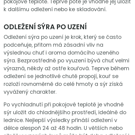
pokojové teplotě. Teprve poté je vhodné jej uložit
k dalšímu odležení nebo ke skladování.
ODLEŽENÍ SÝRA PO UZENÍ
Odležení sýra po uzení je krok, který se často
podceňuje, přitom má zásadní vliv na
výslednou chuť i aroma domácího uzeného
sýra. Bezprostředně po vyuzení bývá chuť velmi
výrazná, někdy až ostře kouřová. Teprve během
odležení se jednotlivé chutě propojí, kouř se
rozloží rovnoměrně do celé hmoty a sýr získá
vyvážený charakter.
Po vychladnutí při pokojové teplotě je vhodné
sýr uložit do chladnějšího prostředí, ideálně do
lednice. Nejlepší výsledky přináší odležení v
délce alespoň 24 až 48 hodin. U větších nebo