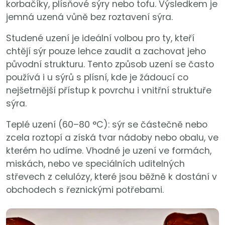
korbačíky, plísňové sýry nebo tofu. Výsledkem je
jemná uzená vůně bez roztavení sýra.
Studené uzení je ideální volbou pro ty, kteří
chtějí sýr pouze lehce zaudit a zachovat jeho
původní strukturu. Tento způsob uzení se často
používá i u sýrů s plísní, kde je žádoucí co
nejšetrnější přístup k povrchu i vnitřní struktuře
sýra.
Teplé uzení (60–80 °C): sýr se částečně nebo
zcela roztopí a získá tvar nádoby nebo obalu, ve
kterém ho udíme. Vhodné je uzení ve formách,
miskách, nebo ve speciálních uditelných
střevech z celulózy, které jsou běžně k dostání v
obchodech s řeznickými potřebami.