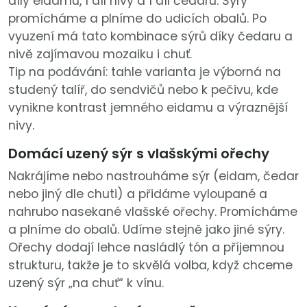
díly eidamu, 1 díl nivy a 1 díl čedaru. Sýry
promícháme a plníme do udicích obalů. Po
vyuzení má tato kombinace sýrů díky čedaru a
nivě zajímavou mozaiku i chuť.
Tip na podávání: tahle varianta je výborná na
studený talíř, do sendvičů nebo k pečivu, kde
vynikne kontrast jemného eidamu a výraznější
nivy.
Domácí uzený sýr s vlašskými ořechy
Nakrájíme nebo nastrouháme sýr (eidam, čedar
nebo jiný dle chuti) a přidáme vyloupané a
nahrubo nasekané vlašské ořechy. Promícháme
a plníme do obalů. Udíme stejně jako jiné sýry.
Ořechy dodají lehce nasládlý tón a příjemnou
strukturu, takže je to skvělá volba, když chceme
uzený sýr „na chuť“ k vínu.