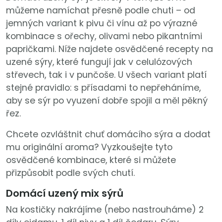
můžeme namíchat přesně podle chuti – od
jemných variant k pivu či vínu až po výrazné
kombinace s ořechy, olivami nebo pikantními
papričkami. Níže najdete osvědčené recepty na
uzené sýry, které fungují jak v celulózových
střevech, tak i v punčoše. U všech variant platí
stejné pravidlo: s přísadami to nepřeháníme,
aby se sýr po vyuzení dobře spojil a měl pěkný
řez.
Chcete ozvláštnit chuť domácího sýra a dodat
mu originální aroma? Vyzkoušejte tyto
osvědčené kombinace, které si můžete
přizpůsobit podle svých chutí.
Domácí uzený mix sýrů
Na kostičky nakrájíme (nebo nastrouháme) 2