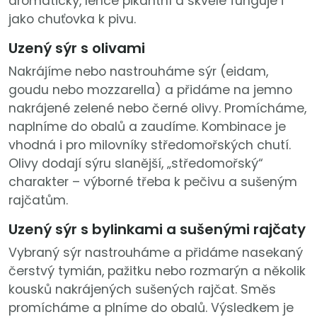
aromatický, lehce pikantní a skvěle funguje i
jako chuťovka k pivu.
Uzený sýr s olivami
Nakrájíme nebo nastrouháme sýr (eidam,
goudu nebo mozzarella) a přidáme na jemno
nakrájené zelené nebo černé olivy. Promícháme,
naplníme do obalů a zaudíme. Kombinace je
vhodná i pro milovníky středomořských chutí.
Olivy dodají sýru slanější, „středomořský“
charakter – výborné třeba k pečivu a sušeným
rajčatům.
Uzený sýr s bylinkami a sušenými rajčaty
Vybraný sýr nastrouháme a přidáme nasekaný
čerstvý tymián, pažitku nebo rozmarýn a několik
kousků nakrájených sušených rajčat. Směs
promícháme a plníme do obalů. Výsledkem je