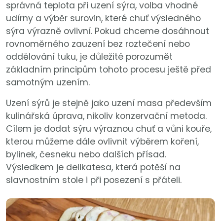
správná teplota při uzení sýra, volba vhodné
udírny a výběr surovin, které chuť výsledného
sýra výrazně ovlivní. Pokud chceme dosáhnout
rovnoměrného zauzení bez roztečení nebo
oddělování tuku, je důležité porozumět
základním principům tohoto procesu ještě před
samotným uzením.
Uzení sýrů je stejně jako uzení masa především
kulinářská úprava, nikoliv konzervační metoda.
Cílem je dodat sýru výraznou chuť a vůni kouře,
kterou můžeme dále ovlivnit výběrem koření,
bylinek, česneku nebo dalších přísad.
Výsledkem je delikatesa, která potěší na
slavnostním stole i při posezení s přáteli.