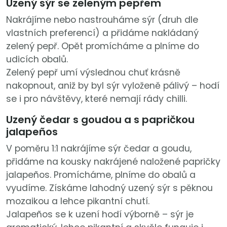
Uzený sýr se zeleným pepřem
Nakrájíme nebo nastrouháme sýr (druh dle
vlastních preferencí) a přidáme nakládaný
zelený pepř. Opět promícháme a plníme do
udicích obalů.
Zelený pepř umí výslednou chuť krásně
nakopnout, aniž by byl sýr vyloženě pálivý – hodí
se i pro návštěvy, které nemají rády chilli.
Uzený čedar s goudou a s papričkou
jalapeños
V poměru 1:1 nakrájíme sýr čedar a goudu,
přidáme na kousky nakrájené naložené papričky
jalapeños. Promícháme, plníme do obalů a
vyudíme. Získáme lahodný uzený sýr s pěknou
mozaikou a lehce pikantní chutí.
Jalapeños se k uzení hodí výborně – sýr je