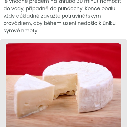
je vhodné předem na zhruba 30 minut namočit
do vody, případně do punčochy. Konce obalu
vždy důkladně zavažte potravinářským
provázkem, aby během uzení nedošlo k úniku
sýrové hmoty.