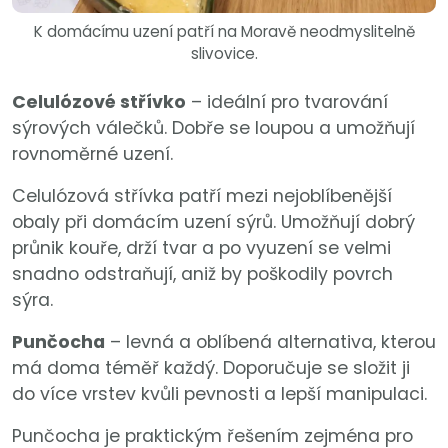
K domácímu uzení patří na Moravě neodmyslitelně
slivovice.
Celulózové střívko
– ideální pro tvarování
sýrových válečků. Dobře se loupou a umožňují
rovnoměrné uzení.
Celulózová střívka patří mezi nejoblíbenější
obaly při domácím uzení sýrů. Umožňují dobrý
průnik kouře, drží tvar a po vyuzení se velmi
snadno odstraňují, aniž by poškodily povrch
sýra.
Punčocha
– levná a oblíbená alternativa, kterou
má doma téměř každý. Doporučuje se složit ji
do více vrstev kvůli pevnosti a lepší manipulaci.
Punčocha je praktickým řešením zejména pro