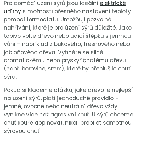
Pro domácí uzení sýrů jsou ideální
elektrické
udírny
s možností přesného nastavení teploty
pomocí termostatu. Umožňují pozvolné
nahřívání, které je pro úzení sýrů důležité. Jako
topivo volte dřevo nebo udicí štěpku s jemnou
vůní – například z bukového, třešňového nebo
jabloňového dřeva. Vyhněte se silně
aromatickému nebo pryskyřičnatému dřevu
(např. borovice, smrk), které by přehlušilo chuť
sýra.
Pokud si klademe otázku, jaké dřevo je nejlepší
na uzení sýrů, platí jednoduché pravidlo –
jemné, ovocné nebo neutrální dřevo vždy
vynikne více než agresivní kouř. U sýrů chceme
chuť kouře doplňovat, nikoli přebíjet samotnou
sýrovou chuť.