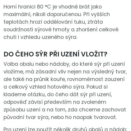
Horní hranici 80 °C je vhodné brát jako
maximální, nikoli doporučenou. Při vyšších
teplotách hrozí oddělování tuku, ztráta
soudržnosti sýrové hmoty a zhoršení celkové
chuti i vzhledu uzeného sýra.
DO ČEHO SÝR PŘI UZENÍ VLOŽIT?
Volba obalu nebo nádoby, do které sýr při uzení
vložíme, má zásadní vliv nejen na výsledný tvar,
ale také na průnik kouře, rovnoměrnost zauzení
a celkový vzhled hotového sýra. Pokud si
klademe otázku, do čeho dát sýr při uzení,
odpověď závisí především na zvoleném
způsobu uzení a na tom, zda chceme zachovat
původní tvar sýra, nebo ho naopak tvarovat.
Pro uzení lze použít několik druhů obalů a nádob: