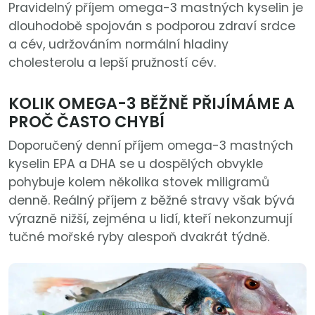
Pravidelný příjem omega-3 mastných kyselin je
dlouhodobě spojován s podporou zdraví srdce
a cév, udržováním normální hladiny
cholesterolu a lepší pružností cév.
KOLIK OMEGA-3 BĚŽNĚ PŘIJÍMÁME A
PROČ ČASTO CHYBÍ
Doporučený denní příjem omega-3 mastných
kyselin EPA a DHA se u dospělých obvykle
pohybuje kolem několika stovek miligramů
denně. Reálný příjem z běžné stravy však bývá
výrazně nižší, zejména u lidí, kteří nekonzumují
tučné mořské ryby alespoň dvakrát týdně.