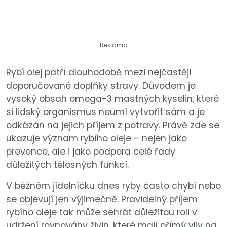
Reklama
Rybí olej patří dlouhodobě mezi nejčastěji
doporučované doplňky stravy. Důvodem je
vysoký obsah omega-3 mastných kyselin, které
si lidský organismus neumí vytvořit sám a je
odkázán na jejich příjem z potravy. Právě zde se
ukazuje význam rybího oleje – nejen jako
prevence, ale i jako podpora celé řady
důležitých tělesných funkcí.
V běžném jídelníčku dnes ryby často chybí nebo
se objevují jen výjimečně. Pravidelný příjem
rybího oleje tak může sehrát důležitou roli v
udržení rovnováhy živin, které mají přímý vliv na