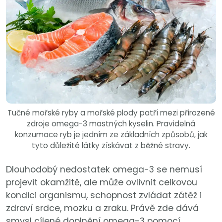
Tučné mořské ryby a mořské plody patří mezi přirozené
zdroje omega-3 mastných kyselin. Pravidelná
konzumace ryb je jedním ze základních způsobů, jak
tyto důležité látky získávat z běžné stravy.
Dlouhodobý nedostatek omega-3 se nemusí
projevit okamžitě, ale může ovlivnit celkovou
kondici organismu, schopnost zvládat zátěž i
zdraví srdce, mozku a zraku. Právě zde dává
smysl cílené doplnění omega-3 pomocí