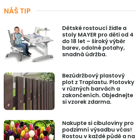
NÁŠ TIP
Dětské rostoucí židle a
stoly MAYER pro děti od 4
do 18 let – široký výběr
barev, odolné potahy,
snadná údržba.
Bezúdržbový plastový
plot z Traplastu. Plotovky
v různých barvách a
zakončeních. Objednejte
si vzorek zdarma.
Nakupte si cibuloviny pro
podzimní výsadbu včas!
Rostou v každé půdě a na