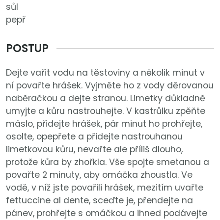
sůl
pepř
POSTUP
Dejte vařit vodu na těstoviny a několik minut v
ní povařte hrášek. Vyjměte ho z vody děrovanou
naběračkou a dejte stranou. Limetky důkladně
umyjte a kůru nastrouhejte. V kastrůlku zpěňte
máslo, přidejte hrášek, pár minut ho prohřejte,
osolte, opepřete a přidejte nastrouhanou
limetkovou kůru, nevařte ale příliš dlouho,
protože kůra by zhořkla. Vše spojte smetanou a
povařte 2 minuty, aby omáčka zhoustla. Ve
vodě, v níž jste povařili hrášek, mezitím uvařte
fettuccine al dente, sceďte je, přendejte na
pánev, prohřejte s omáčkou a ihned podávejte