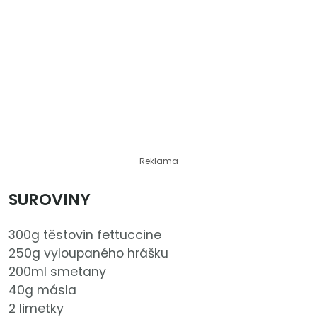
Reklama
SUROVINY
300g těstovin fettuccine
250g vyloupaného hrášku
200ml smetany
40g másla
2 limetky