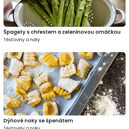
Špagety s chřestem a zeleninovou omáčkou
Těstoviny a noky
Dýňové noky se špenátem
Těstoviny a noky