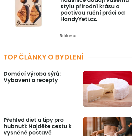
náušnice dodají vašemu
stylu přírodní krásu a
poctivou ruční práci od
HandyYeti.cz.
Reklama
TOP ČLÁNKY O BYDLENÍ
Domácí výroba sýrů:
Vybavení a recepty
Přehled diet a tipy pro
hubnutí: Najděte cestu k
vysněné postavě