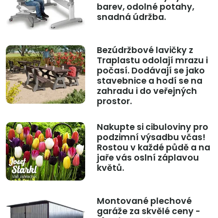
barev, odolné potahy,
snadná údržba.
Bezúdržbové lavičky z
Traplastu odolají mrazu i
počasí. Dodávají se jako
stavebnice a hodí se na
zahradu i do veřejných
prostor.
Nakupte si cibuloviny pro
podzimní výsadbu včas!
Rostou v každé půdě a na
jaře vás oslní záplavou
květů.
Montované plechové
garáže za skvělé ceny -