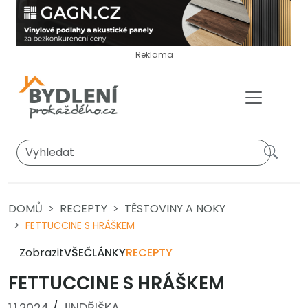
Reklama
DOMŮ
RECEPTY
TĚSTOVINY A NOKY
FETTUCCINE S HRÁŠKEM
Zobrazit
VŠE
ČLÁNKY
RECEPTY
FETTUCCINE S HRÁŠKEM
1.1.2024
/
JINDŘIŠKA